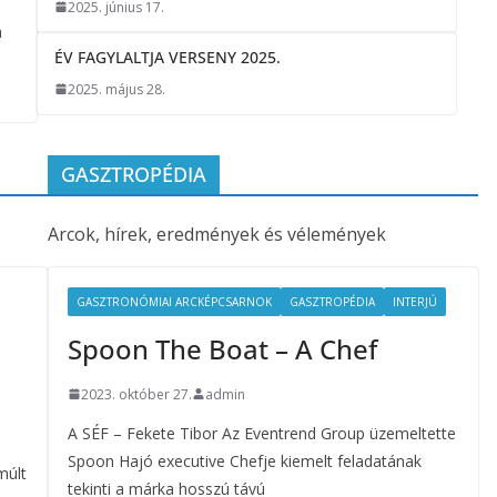
2025. június 17.
a
ÉV FAGYLALTJA VERSENY 2025.
2025. május 28.
GASZTROPÉDIA
Arcok, hírek, eredmények és vélemények
GASZTRONÓMIAI ARCKÉPCSARNOK
GASZTROPÉDIA
INTERJÚ
Spoon The Boat – A Chef
2023. október 27.
admin
A SÉF – Fekete Tibor Az Eventrend Group üzemeltette
Spoon Hajó executive Chefje kiemelt feladatának
múlt
tekinti a márka hosszú távú