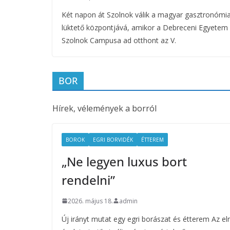
Két napon át Szolnok válik a magyar gasztronómi
lüktető központjává, amikor a Debreceni Egyetem
Szolnok Campusa ad otthont az V.
BOR
Hírek, vélemények a borról
BOROK
EGRI BORVIDÉK
ÉTTEREM
„Ne legyen luxus bort
rendelni”
2026. május 18.
admin
Új irányt mutat egy egri borászat és étterem Az el