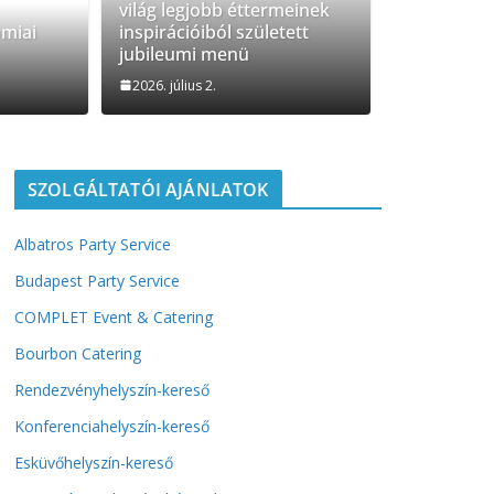
világ legjobb éttermeinek
t Gasztronómiai Sajtóesemény
ómiai
inspirációiból született
jubileumi menü
admin
2026. július 2.
SZOLGÁLTATÓI AJÁNLATOK
Albatros Party Service
Budapest Party Service
COMPLET Event & Catering
Bourbon Catering
Rendezvényhelyszín-kereső
Konferenciahelyszín-kereső
Esküvőhelyszín-kereső