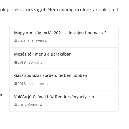
eink járják az országot. Nem mindig örülnek annak, amit
Magyarország tortái 2021 – de vajon finomak-e?
2021. augusztus 4.
Mesés téli menü a Barakában
2019. február 5.
Gasztroutazás sörben, térben, időben
2018. december 1.
 a
VakVarjú Csónakház Rendezvényhelyszín
2018. június 14.