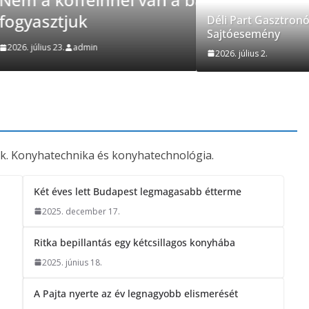
Déli Par
Déli Part Gasztron
Sajtóesemény
2026. július 2.
2026. július 2.
k. Konyhatechnika és konyhatechnológia.
Két éves lett Budapest legmagasabb étterme
2025. december 17.
Ritka bepillantás egy kétcsillagos konyhába
i
2025. június 18.
A Pajta nyerte az év legnagyobb elismerését