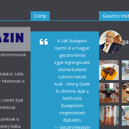
Csirip
Gasztro Ins
ga
A Salt Budapest
nyerte el a magyar
asztronómusok,
gasztronómia
egyik legrangosabb
elismeréseként
talatot, több
számon tartott
 hitelesnek is
Audi - Dining Guide
Év étterme díjat a
hétfő este
 szerint írjuk
Budapesten
vitással.
megrendezett
sóinknak is
díjátadón.
etet) hiába.
— GasztroMagazin