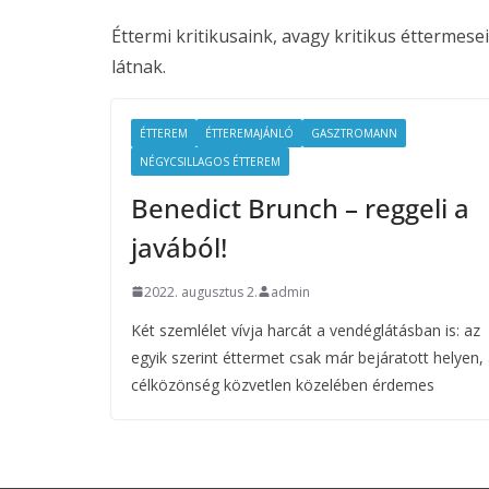
Éttermi kritikusaink, avagy kritikus éttermes
látnak.
ÉTTEREM
ÉTTEREMAJÁNLÓ
GASZTROMANN
NÉGYCSILLAGOS ÉTTEREM
Benedict Brunch – reggeli a
javából!
2022. augusztus 2.
admin
Két szemlélet vívja harcát a vendéglátásban is: az
egyik szerint éttermet csak már bejáratott helyen,
célközönség közvetlen közelében érdemes