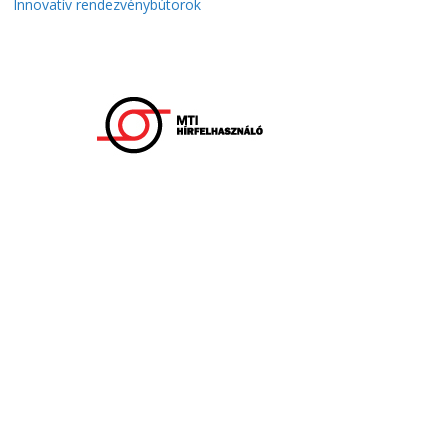
Innovatív rendezvénybútorok