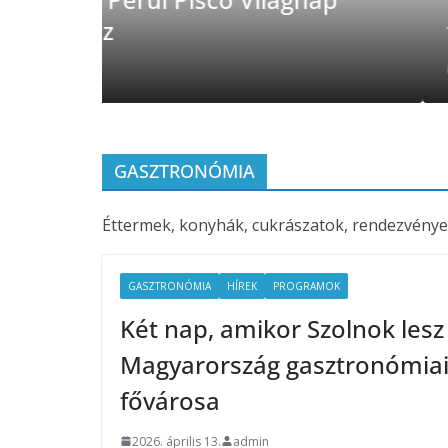
fogyasztjuk
2026. július 23.
admin
GASZTRONÓMIA
Éttermek, konyhák, cukrászatok, rendezvénye
GASZTRONÓMIA
HÍREK
PROGRAMOK
Két nap, amikor Szolnok lesz
Magyarország gasztronómia
fővárosa
2026. április 13.
admin