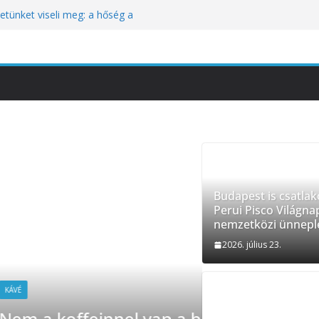
tünket viseli meg: a hőség a
óbára teszi
kozik a Perui Pisco Világnap nemzetközi
an a baj, hanem azzal, ahogyan
nómiai Sajtóesemény
nica: a világ legjobb éttermeinek
etett jubileumi menü
Budapest is csatlak
Perui Pisco Világna
nemzetközi ünnepl
2026. július 23.
baj, hanem azzal, ahogyan
HÍREK
TURIZM