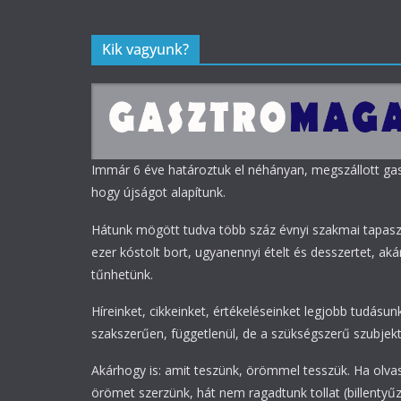
Kik vagyunk?
Immár 6 éve határoztuk el néhányan, megszállott g
hogy újságot alapítunk.
Hátunk mögött tudva több száz évnyi szakmai tapasz
ezer kóstolt bort, ugyanennyi ételt és desszertet, akár
tűnhetünk.
Híreinket, cikkeinket, értékeléseinket legjobb tudásunk
szakszerűen, függetlenül, de a szükségszerű szubjekti
Akárhogy is: amit teszünk, örömmel tesszük. Ha olva
örömet szerzünk, hát nem ragadtunk tollat (billentyűz