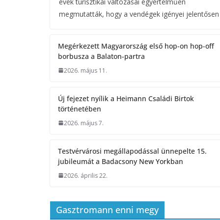
évek turisztikai változásai egyértelműen
megmutatták, hogy a vendégek igényei jelentősen
Megérkezett Magyarország első hop-on hop-off
borbusza a Balaton-partra
2026. május 11.
Új fejezet nyílik a Heimann Családi Birtok
történetében
2026. május 7.
Testvérvárosi megállapodással ünnepelte 15.
jubileumát a Badacsony New Yorkban
2026. április 22.
Gasztromann enni megy