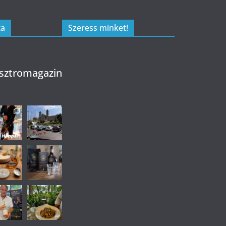
ta
Szeress minket!
sztromagazin