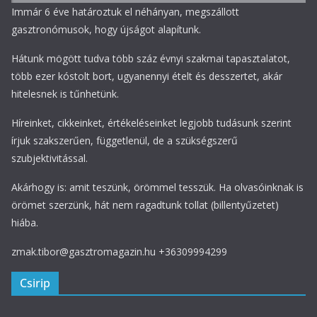
Immár 6 éve határoztuk el néhányan, megszállott
gasztronómusok, hogy újságot alapítunk.
Hátunk mögött tudva több száz évnyi szakmai tapasztalatot,
több ezer kóstolt bort, ugyanennyi ételt és desszertet, akár
hitelesnek is tűnhetünk.
Híreinket, cikkeinket, értékeléseinket legjobb tudásunk szerint
írjuk szakszerűen, függetlenül, de a szükségszerű
szubjektivitással.
Akárhogy is: amit teszünk, örömmel tesszük. Ha olvasóinknak is
örömet szerzünk, hát nem ragadtunk tollat (billentyűzetet)
hiába.
zmak.tibor@gasztromagazin.hu +36309994299
Csirip