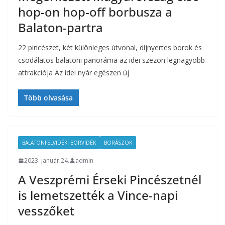
hop-on hop-off borbusza a
Balaton-partra
22 pincészet, két különleges útvonal, díjnyertes borok és
csodálatos balatoni panoráma az idei szezon legnagyobb
attrakciója Az idei nyár egészen új
Több olvasása
BALATONFELVIDÉKI BORVIDÉK
BORÁSZOK
2023. január 24.
admin
A Veszprémi Érseki Pincészetnél
is lemetszették a Vince-napi
vesszőket