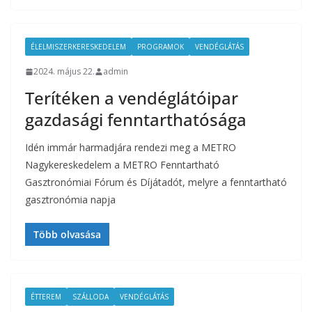
ÉLELMISZERKERESKEDELEM
PROGRAMOK
VENDÉGLÁTÁS
2024. május 22.
admin
Terítéken a vendéglátóipar
gazdasági fenntarthatósága
Idén immár harmadjára rendezi meg a METRO
Nagykereskedelem a METRO Fenntartható
Gasztronómiai Fórum és Díjátadót, melyre a fenntartható
gasztronómia napja
Több olvasása
ÉTTEREM
SZÁLLODA
VENDÉGLÁTÁS