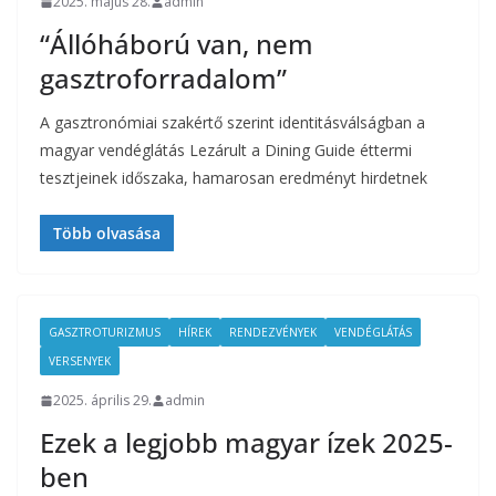
2025. május 28.
admin
“Állóháború van, nem
gasztroforradalom”
A gasztronómiai szakértő szerint identitásválságban a
magyar vendéglátás Lezárult a Dining Guide éttermi
tesztjeinek időszaka, hamarosan eredményt hirdetnek
Több olvasása
GASZTROTURIZMUS
HÍREK
RENDEZVÉNYEK
VENDÉGLÁTÁS
VERSENYEK
2025. április 29.
admin
Ezek a legjobb magyar ízek 2025-
ben