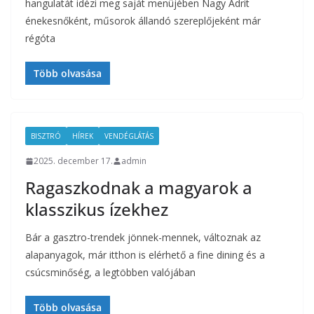
hangulatát idézi meg saját menüjében Nagy Adrit
énekesnőként, műsorok állandó szereplőjeként már
régóta
Több olvasása
BISZTRÓ
HÍREK
VENDÉGLÁTÁS
2025. december 17.
admin
Ragaszkodnak a magyarok a
klasszikus ízekhez
Bár a gasztro-trendek jönnek-mennek, változnak az
alapanyagok, már itthon is elérhető a fine dining és a
csúcsminőség, a legtöbben valójában
Több olvasása