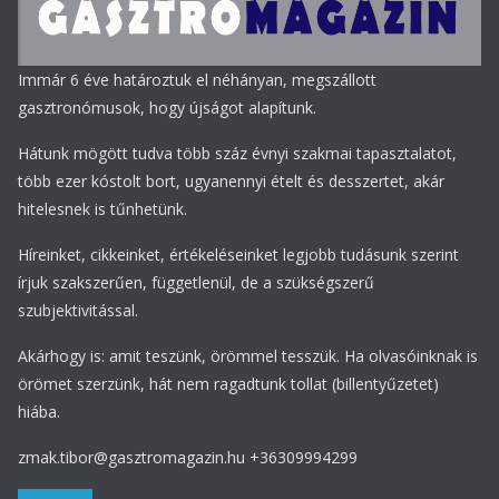
Immár 6 éve határoztuk el néhányan, megszállott
gasztronómusok, hogy újságot alapítunk.
Hátunk mögött tudva több száz évnyi szakmai tapasztalatot,
több ezer kóstolt bort, ugyanennyi ételt és desszertet, akár
hitelesnek is tűnhetünk.
Híreinket, cikkeinket, értékeléseinket legjobb tudásunk szerint
írjuk szakszerűen, függetlenül, de a szükségszerű
szubjektivitással.
Akárhogy is: amit teszünk, örömmel tesszük. Ha olvasóinknak is
örömet szerzünk, hát nem ragadtunk tollat (billentyűzetet)
hiába.
zmak.tibor@gasztromagazin.hu +36309994299