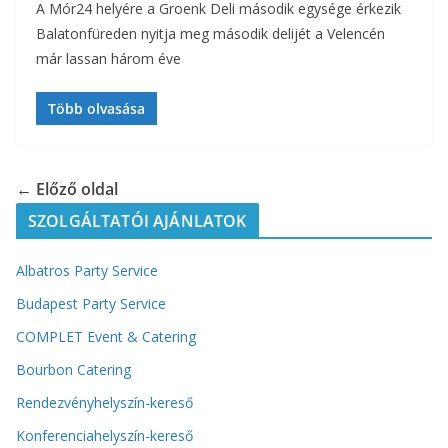
A Mór24 helyére a Groenk Deli második egysége érkezik
Balatonfüreden nyitja meg második delijét a Velencén
már lassan három éve
Több olvasása
← Előző oldal
SZOLGÁLTATÓI AJÁNLATOK
Albatros Party Service
Budapest Party Service
COMPLET Event & Catering
Bourbon Catering
Rendezvényhelyszín-kereső
Konferenciahelyszín-kereső