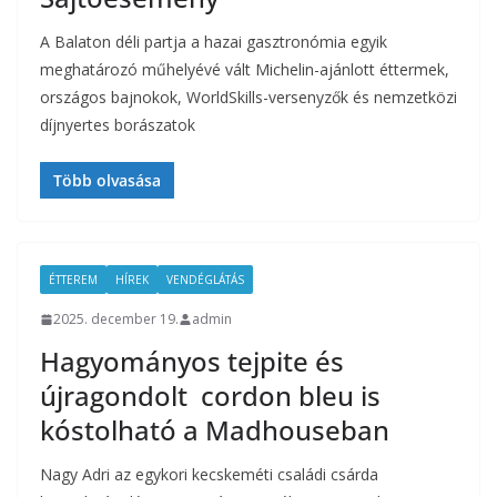
A Balaton déli partja a hazai gasztronómia egyik
meghatározó műhelyévé vált Michelin-ajánlott éttermek,
országos bajnokok, WorldSkills-versenyzők és nemzetközi
díjnyertes borászatok
Több olvasása
ÉTTEREM
HÍREK
VENDÉGLÁTÁS
2025. december 19.
admin
Hagyományos tejpite és
újragondolt cordon bleu is
kóstolható a Madhouseban
Nagy Adri az egykori kecskeméti családi csárda