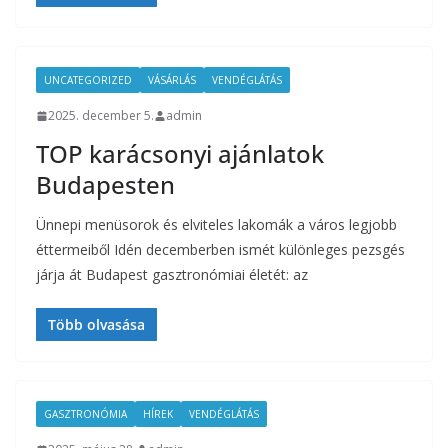
UNCATEGORIZED
VÁSÁRLÁS
VENDÉGLÁTÁS
2025. december 5.
admin
TOP karácsonyi ajánlatok
Budapesten
Ünnepi menüsorok és elviteles lakomák a város legjobb
éttermeiből Idén decemberben ismét különleges pezsgés
járja át Budapest gasztronómiai életét: az
Több olvasása
GASZTRONÓMIA
HÍREK
VENDÉGLÁTÁS