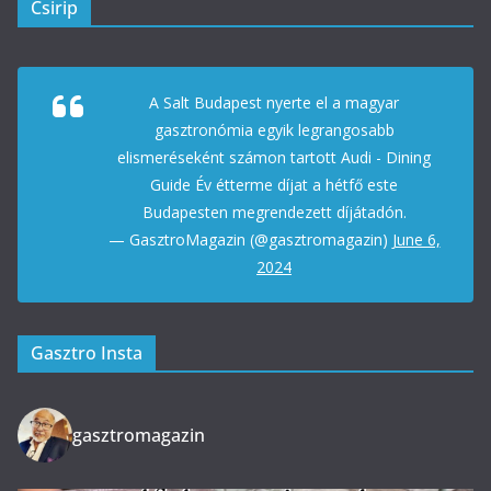
Csirip
A Salt Budapest nyerte el a magyar
gasztronómia egyik legrangosabb
elismeréseként számon tartott Audi - Dining
Guide Év étterme díjat a hétfő este
Budapesten megrendezett díjátadón.
— GasztroMagazin (@gasztromagazin)
June 6,
2024
Gasztro Insta
gasztromagazin