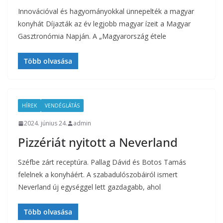
Innovációval és hagyományokkal ünnepelték a magyar
konyhát Díjazták az év legjobb magyar ízeit a Magyar
Gasztronómia Napján. A „Magyarország étele
Több olvasása
HÍREK
VENDÉGLÁTÁS
2024. június 24.
admin
Pizzériát nyitott a Neverland
Széfbe zárt receptúra. Pallag Dávid és Botos Tamás
felelnek a konyháért. A szabadulószobáiról ismert
Neverland új egységgel lett gazdagabb, ahol
Több olvasása