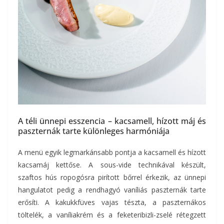
A téli ünnepi esszencia – kacsamell, hízott máj és
paszternák tarte különleges harmóniája
A menü egyik legmarkánsabb pontja a kacsamell és hízott
kacsamáj kettőse. A sous-vide technikával készült,
szaftos hús ropogósra pirított bőrrel érkezik, az ünnepi
hangulatot pedig a rendhagyó vaníliás paszternák tarte
erősíti. A kakukkfüves vajas tészta, a paszternákos
töltelék, a vaníliakrém és a feketeribizli-zselé rétegzett