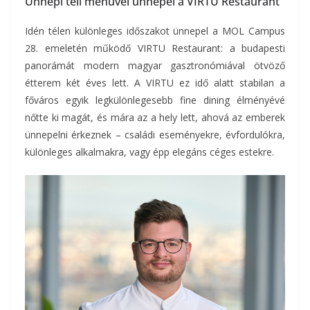
Ünnepi téli menüvel ünnepel a VIRTU Restaurant
Idén télen különleges időszakot ünnepel a MOL Campus
28. emeletén működő VIRTU Restaurant: a budapesti
panorámát modern magyar gasztronómiával ötvöző
étterem két éves lett. A VIRTU ez idő alatt stabilan a
főváros egyik legkülönlegesebb fine dining élményévé
nőtte ki magát, és mára az a hely lett, ahová az emberek
ünnepelni érkeznek – családi eseményekre, évfordulókra,
különleges alkalmakra, vagy épp elegáns céges estekre.