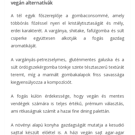
vegán alternatívák
A tél egyik főszereplője a gombaconsommé, amely
többórás főzéssel nyeri el kristálytisztaságát és mély,
erdei karakterét. A vargánya, shiitake, fafülgomba és sült
csiperke együttesen alkotják a fogás gazdag
aromatikáját.
A vargányás-petrezselymes, gluténmentes galuska és a
sült ördögszekérgomba tönkje szinte tésztaszerű textúrát
teremt, míg a marinált gombakalapok friss savassága
kiegyensúlyozza a kompozíciót.
A fogás külön érdekessége, hogy vegán és mentes
vendégek számára is teljes értékű, prémium választás,
ami ritkaságnak számít a hazai fine dining palettán.
A növényi alapú konyha gazdagságát mutatja a kesudió
sajttal készült előétel is. A házi vegán sajt agar-agar