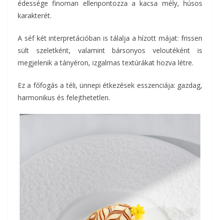
édessége finoman ellenpontozza a kacsa mély, húsos
karakterét.
A séf két interpretációban is tálalja a hízott májat: frissen
sült szeletként, valamint bársonyos veloutéként is
megjelenik a tányéron, izgalmas textúrákat hozva létre.
Ez a főfogás a téli, ünnepi étkezések esszenciája: gazdag,
harmonikus és felejthetetlen.