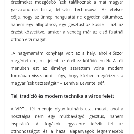
érzelmeket mozgósító ízek találkoznak a mai magyar
gasztronómia tiszta, letisztult technikáival. Az ételsor
célja, hogy az ünnep hangulatát ne egyetlen dátumhoz,
hanem egy állapothoz, egy gesztushoz kösse – azt az
érzést közvetítve, amikor a vendég már az első falatnál
otthon érzi magát.
„A nagymamám konyhája volt az a hely, ahol először
megértettem, mit jelent az ételhez kötődő emlék. A téli
menüben ezt az élményt szerettem volna modern
formában visszaadni – úgy, hogy közben megőrizzük a
magyar ízek tisztaságát.” – Lendvai Levente, séf.
Tél, tradíció és modern technika a város felett
A VIRTU téli menüje olyan kulináris utat mutat, ahol a
nosztalgia nem egy múltbavágyó gesztus, hanem
inspiráció. A fogások egyszerre idézik fel az
otthonosságot és a hazai alapanyagok legnemesebb