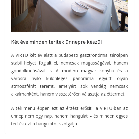
Két éve minden teríték ünnepre készül
A VIRTU két év alatt a budapesti gasztronómiai térképen
stabil helyet foglalt el, nemcsak magasságával, hanem
gondolkodásával is. A modern magyar konyha és a
városra nyíló különleges panoráma együtt olyan
atmoszférát teremt, amelyért sok vendég nemcsak
alkalmanként, hanem visszatérően választja az éttermet.
A téli menü éppen ezt az érzést erősíti: a VIRTU-ban az
ünnep nem egy nap, hanem hangulat – és minden egyes
teríték ezt a hangulatot szolgálja.