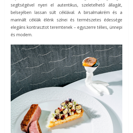
segítségével nyeri el autentikus, szeletelhető állagát,
belsejében lassan sült céklával. A birsalmakrém és a
marinált céklák élénk színei és természetes édessége
elegáns kontrasztot teremtenek – egyszerre télies, ünnepi
és modern.