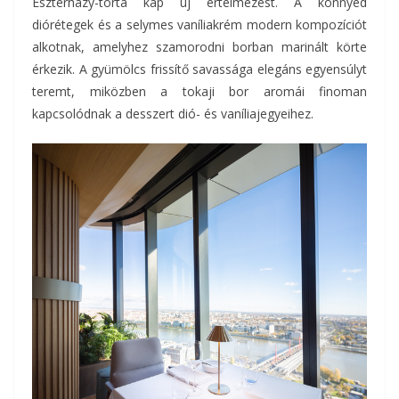
Eszterházy-torta kap új értelmezést. A könnyed
diórétegek és a selymes vaníliakrém modern kompozíciót
alkotnak, amelyhez szamorodni borban marinált körte
érkezik. A gyümölcs frissítő savassága elegáns egyensúlyt
teremt, miközben a tokaji bor aromái finoman
kapcsolódnak a desszert dió- és vaníliajegyeihez.