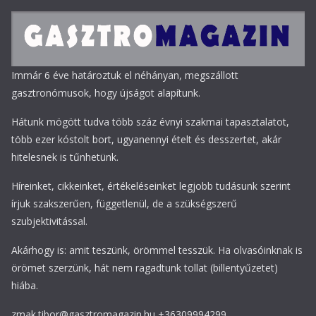
Immár 6 éve határoztuk el néhányan, megszállott
gasztronómusok, hogy újságot alapítunk.
Hátunk mögött tudva több száz évnyi szakmai tapasztalatot,
több ezer kóstolt bort, ugyanennyi ételt és desszertet, akár
hitelesnek is tűnhetünk.
Híreinket, cikkeinket, értékeléseinket legjobb tudásunk szerint
írjuk szakszerűen, függetlenül, de a szükségszerű
szubjektivitással.
Akárhogy is: amit teszünk, örömmel tesszük. Ha olvasóinknak is
örömet szerzünk, hát nem ragadtunk tollat (billentyűzetet)
hiába.
zmak.tibor@gasztromagazin.hu +36309994299