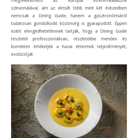
megfeleltethető az európai étteremkalauzok
színvonalával, ám az elmúlt több mint két évtizedben
nemcsak a Dining Guide, hanem a gasztronómiáról
tudatosan gondolkodó közönség is gyarapodott. Éppen
ezért elengedhetetlennek tartják, hogy a Dining Guide
tesztelői professzionálisan, részletekbe menően és
korrekten értékeljék a hazai éttermek teljesítményét,
evolúcióját.