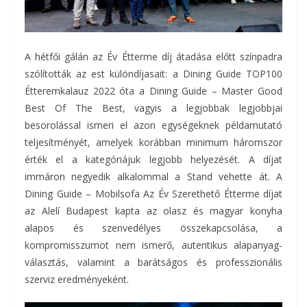
A hétfői gálán az Év Étterme díj átadása előtt színpadra
szólították az est különdíjasait: a Dining Guide TOP100
Étteremkalauz 2022 óta a Dining Guide – Master Good
Best Of The Best, vagyis a legjobbak legjobbjai
besorolással ismeri el azon egységeknek példamutató
teljesítményét, amelyek korábban minimum háromszor
érték el a kategóriájuk legjobb helyezését. A díjat
immáron negyedik alkalommal a Stand vehette át. A
Dining Guide – Mobilsofa Az Év Szerethető Étterme díjat
az Alelí Budapest kapta az olasz és magyar konyha
alapos és szenvedélyes összekapcsolása, a
kompromisszumot nem ismerő, autentikus alapanyag-
választás, valamint a barátságos és professzionális
szerviz eredményeként.