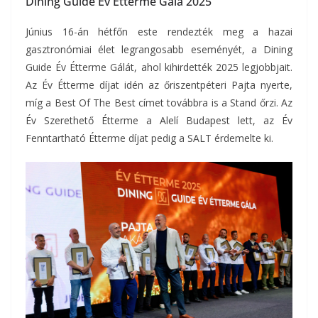
Dining Guide Év Étterme Gála 2025
Június 16-án hétfőn este rendezték meg a hazai
gasztronómiai élet legrangosabb eseményét, a Dining
Guide Év Étterme Gálát, ahol kihirdették 2025 legjobbjait.
Az Év Étterme díjat idén az őriszentpéteri Pajta nyerte,
míg a Best Of The Best címet továbbra is a Stand őrzi. Az
Év Szerethető Étterme a Alelí Budapest lett, az Év
Fenntartható Étterme díjat pedig a SALT érdemelte ki.