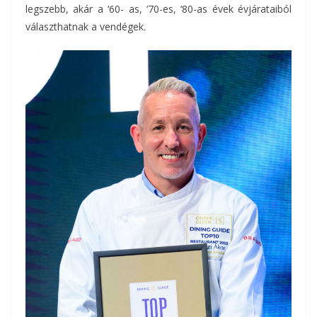
legszebb, akár a ‘60- as, ‘70-es, ‘80-as évek évjárataiból
választhatnak a vendégek.