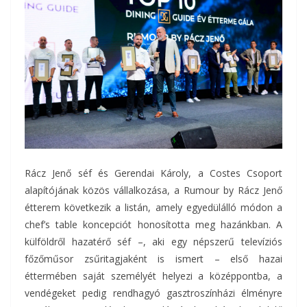
Rácz Jenő séf és Gerendai Károly, a Costes Csoport
alapítójának közös vállalkozása, a Rumour by Rácz Jenő
étterem következik a listán, amely egyedülálló módon a
chef’s table koncepciót honosította meg hazánkban. A
külföldről hazatérő séf –, aki egy népszerű televíziós
főzőműsor zsűritagjaként is ismert – első hazai
éttermében saját személyét helyezi a középpontba, a
vendégeket pedig rendhagyó gasztroszínházi élményre