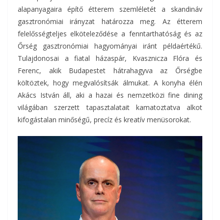
alapanyagaira építő étterem szemléletét a skandináv
gasztronómiai irányzat határozza meg. Az étterem
felelősségteljes elköteleződése a fenntarthatóság és az
Őrség gasztronómiai hagyományai iránt példaértékű.
Tulajdonosai a fiatal házaspár, Kvasznicza Flóra és
Ferenc, akik Budapestet hátrahagyva az Őrségbe
költöztek, hogy megvalósítsák álmukat. A konyha élén
Akács István áll, aki a hazai és nemzetközi fine dining
világában szerzett tapasztalatait kamatoztatva alkot
kifogástalan minőségű, precíz és kreatív menüsorokat.