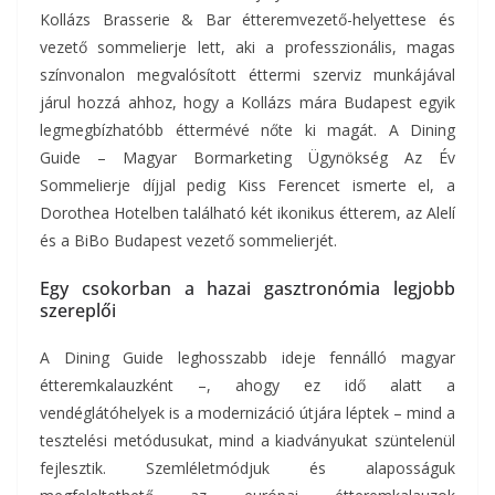
Kollázs Brasserie & Bar étteremvezető-helyettese és
vezető sommelierje lett, aki a professzionális, magas
színvonalon megvalósított éttermi szerviz munkájával
járul hozzá ahhoz, hogy a Kollázs mára Budapest egyik
legmegbízhatóbb éttermévé nőte ki magát. A Dining
Guide – Magyar Bormarketing Ügynökség Az Év
Sommelierje díjjal pedig Kiss Ferencet ismerte el, a
Dorothea Hotelben található két ikonikus étterem, az Alelí
és a BiBo Budapest vezető sommelierjét.
Egy csokorban a hazai gasztronómia legjobb
szereplői
A Dining Guide leghosszabb ideje fennálló magyar
étteremkalauzként –, ahogy ez idő alatt a
vendéglátóhelyek is a modernizáció útjára léptek – mind a
tesztelési metódusukat, mind a kiadványukat szüntelenül
fejlesztik. Szemléletmódjuk és alaposságuk