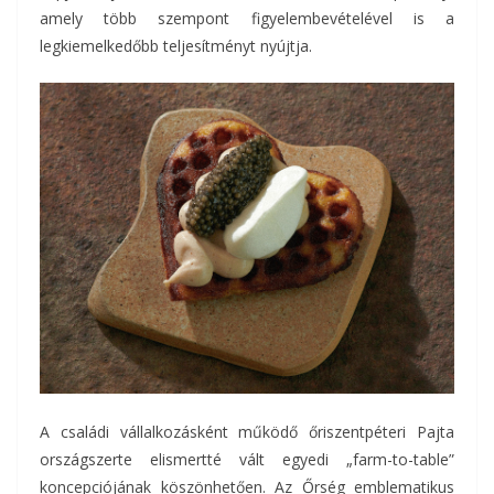
amely több szempont figyelembevételével is a
legkiemelkedőbb teljesítményt nyújtja.
A családi vállalkozásként működő őriszentpéteri Pajta
országszerte elismertté vált egyedi „farm-to-table”
koncepciójának köszönhetően. Az Őrség emblematikus