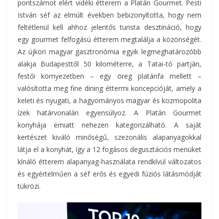
pontszámot elért vidéki étterem a Platán Gourmet. Pesti
István séf az elmúlt években bebizonyította, hogy nem
feltétlenül kell ahhoz jelentős turista desztináció, hogy
egy gourmet felfogású étterem megtalálja a közönségét.
Az újkori magyar gasztronómia egyik legmeghatározóbb
alakja Budapesttől 50 kilométerre, a Tatai-tó partján,
festői környezetben – egy öreg platánfa mellett –
valósította meg fine dining éttermi koncepcióját, amely a
keleti és nyugati, a hagyományos magyar és kozmopolita
ízek határvonalán egyensúlyoz. A Platán Gourmet
konyhája emiatt nehezen kategorizálható. A saját
kertészet kiváló minőségű, szezonális alapanyagokkal
látja el a konyhát, így a 12 fogásos degusztációs menüket
kínáló étterem alapanyag-használata rendkívül változatos
és egyértelműen a séf erős és egyedi fúziós látásmódját
tükrözi.