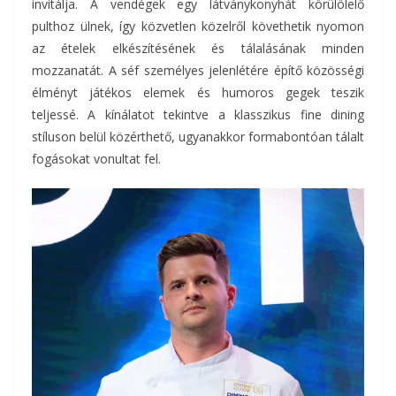
invitálja. A vendégek egy látványkonyhát körülölelő
pulthoz ülnek, így közvetlen közelről követhetik nyomon
az ételek elkészítésének és tálalásának minden
mozzanatát. A séf személyes jelenlétére építő közösségi
élményt játékos elemek és humoros gegek teszik
teljessé. A kínálatot tekintve a klasszikus fine dining
stíluson belül közérthető, ugyanakkor formabontóan tálalt
fogásokat vonultat fel.