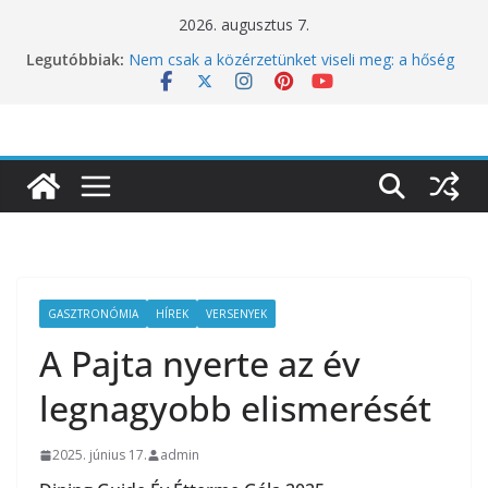
Skip
2026. augusztus 7.
to
Legutóbbiak:
10 éves lett a Botanica: a világ legjobb
content
éttermeinek inspirációiból született jubileumi
menü
Nem csak a közérzetünket viseli meg: a hőség
a koncentrációt is próbára teszi
Budapest is csatlakozik a Perui Pisco Világnap
nemzetközi ünnepléséhez
Nem a koffeinnel van a baj, hanem azzal,
ahogyan fogyasztjuk
Déli Part Gasztronómiai Sajtóesemény
GASZTRONÓMIA
HÍREK
VERSENYEK
A Pajta nyerte az év
legnagyobb elismerését
2025. június 17.
admin