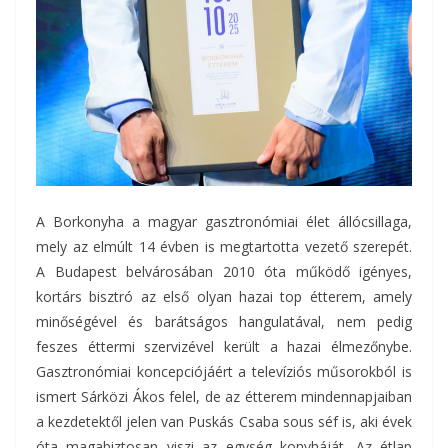
A Borkonyha a magyar gasztronómiai élet állócsillaga,
mely az elmúlt 14 évben is megtartotta vezető szerepét.
A Budapest belvárosában 2010 óta működő igényes,
kortárs bisztró az első olyan hazai top étterem, amely
minőségével és barátságos hangulatával, nem pedig
feszes éttermi szervizével került a hazai élmezőnybe.
Gasztronómiai koncepciójáért a televíziós műsorokból is
ismert Sárközi Ákos felel, de az étterem mindennapjaiban
a kezdetektől jelen van Puskás Csaba sous séf is, aki évek
óta magabiztosan viszi az egység konyháját. Az étlap