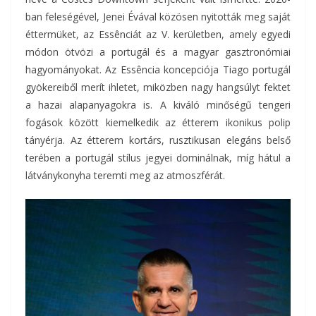
ban feleségével, Jenei Évával közösen nyitották meg saját
éttermüket, az Essênciát az V. kerületben, amely egyedi
módon ötvözi a portugál és a magyar gasztronómiai
hagyományokat. Az Essência koncepciója Tiago portugál
gyökereiből merít ihletet, miközben nagy hangsúlyt fektet
a hazai alapanyagokra is. A kiváló minőségű tengeri
fogások között kiemelkedik az étterem ikonikus polip
tányérja. Az étterem kortárs, rusztikusan elegáns belső
terében a portugál stílus jegyei dominálnak, míg hátul a
látványkonyha teremti meg az atmoszférát.