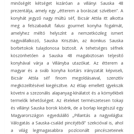
minőségét kétséget kizáróan a villányi Sauska 48
prezentálja, amely egy „étterem a borászat szívében”. A
konyhát jegyző nagy múltú séf, Bicsár Attila itt alkotta
meg a felszabadult falusi gourmet konyha fogalmát,
amelyhez méltó helyszínt a nemzetközileg ismert
nagyvállalkozó, Sauska Krisztián, az ikonikus Sauska
borbirtokok tulajdonosa biztosít. A tehetséges séfnek
köszönhetően a Sauska 48 magabiztosan teljesítő
konyhával várja a Villányba utazókat. Az étterem a
magyar és a sváb konyha kortárs irányzatát képviseli,
Bicsár Attila séf finom megoldásaival, szenzitív
megközelítésével kiegészítve. Az étlap emellett igyekszik
követni a szezonális alapanyag-kínálatot és a környékbeli
termelők lehetőségeit. Az ételeket természetesen tokaji
és villányi Sauska borok kísérik, de a borlap kiegészül egy
Magyarországon egyedülálló „Pillantás a nagyvilágba:
Válogatás a Sauska-család pincéjéből” szekcióval is, ahol
a világ legmagasabbra pozícionált pincészeteinek