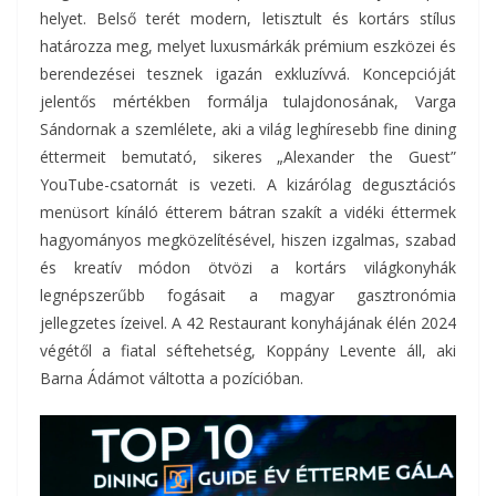
helyet. Belső terét modern, letisztult és kortárs stílus
határozza meg, melyet luxusmárkák prémium eszközei és
berendezései tesznek igazán exkluzívvá. Koncepcióját
jelentős mértékben formálja tulajdonosának, Varga
Sándornak a szemlélete, aki a világ leghíresebb fine dining
éttermeit bemutató, sikeres „Alexander the Guest”
YouTube-csatornát is vezeti. A kizárólag degusztációs
menüsort kínáló étterem bátran szakít a vidéki éttermek
hagyományos megközelítésével, hiszen izgalmas, szabad
és kreatív módon ötvözi a kortárs világkonyhák
legnépszerűbb fogásait a magyar gasztronómia
jellegzetes ízeivel. A 42 Restaurant konyhájának élén 2024
végétől a fiatal séftehetség, Koppány Levente áll, aki
Barna Ádámot váltotta a pozícióban.