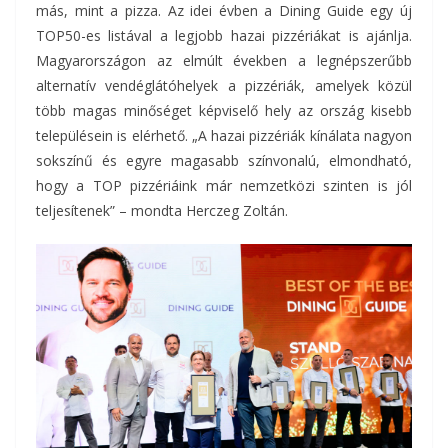
más, mint a pizza. Az idei évben a Dining Guide egy új
TOP50-es listával a legjobb hazai pizzériákat is ajánlja.
Magyarországon az elmúlt években a legnépszerűbb
alternatív vendéglátóhelyek a pizzériák, amelyek közül
több magas minőséget képviselő hely az ország kisebb
településein is elérhető. „A hazai pizzériák kínálata nagyon
sokszínű és egyre magasabb színvonalú, elmondható,
hogy a TOP pizzériáink már nemzetközi szinten is jól
teljesítenek” – mondta Herczeg Zoltán.