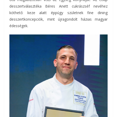
desszertválasztéka Béres Anett cukrászséf nevéhez
köthető: keze alatt éppúgy születnek fine dining
desszertkoncepciók, mint újragondolt házias magyar
édességek.