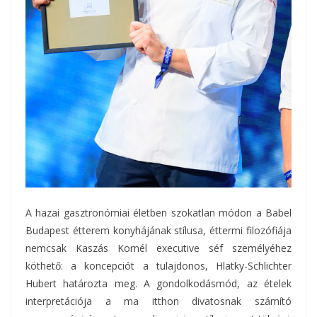
A hazai gasztronómiai életben szokatlan módon a Babel
Budapest étterem konyhájának stílusa, éttermi filozófiája
nemcsak Kaszás Kornél executive séf személyéhez
köthető: a koncepciót a tulajdonos, Hlatky-Schlichter
Hubert határozta meg. A gondolkodásmód, az ételek
interpretációja a ma itthon divatosnak számító