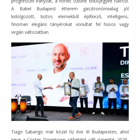
progresszív irányzat, a nordic cuisine stílusjegyeit tükrözi.
A Babel Budapest étterem gasztronómiailag jól
kidolgozott, biztos elemekből építkező, intelligens,
finoman elegáns tányérokat vonultat fel húsos vagy
vegán változatban.
Tiago Sabarigo már közel tíz éve él Budapesten, ahol
neve a Costes Downtown séfjeként vált ismertté. 2020-