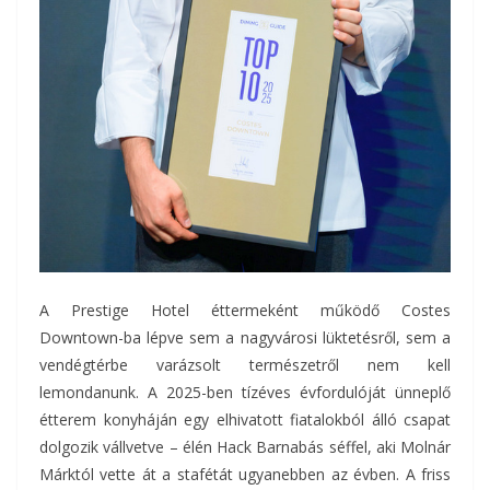
A Prestige Hotel éttermeként működő Costes
Downtown-ba lépve sem a nagyvárosi lüktetésről, sem a
vendégtérbe varázsolt természetről nem kell
lemondanunk. A 2025-ben tízéves évfordulóját ünneplő
étterem konyháján egy elhivatott fiatalokból álló csapat
dolgozik vállvetve – élén Hack Barnabás séffel, aki Molnár
Márktól vette át a stafétát ugyanebben az évben. A friss