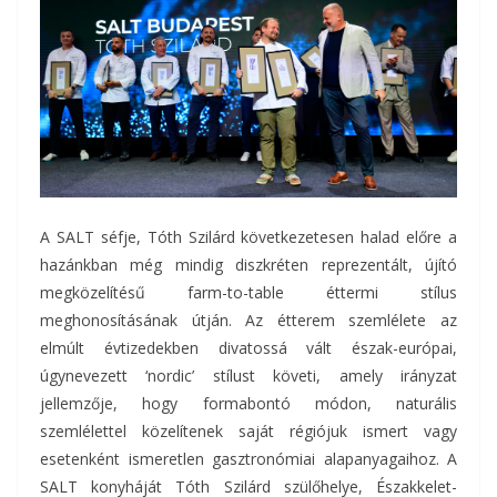
A SALT séfje, Tóth Szilárd következetesen halad előre a
hazánkban még mindig diszkréten reprezentált, újító
megközelítésű farm-to-table éttermi stílus
meghonosításának útján. Az étterem szemlélete az
elmúlt évtizedekben divatossá vált észak-európai,
úgynevezett ‘nordic’ stílust követi, amely irányzat
jellemzője, hogy formabontó módon, naturális
szemlélettel közelítenek saját régiójuk ismert vagy
esetenként ismeretlen gasztronómiai alapanyagaihoz. A
SALT konyháját Tóth Szilárd szülőhelye, Északkelet-