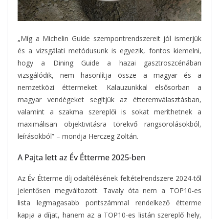
„Míg a Michelin Guide szempontrendszereit jól ismerjük
és a vizsgálati metódusunk is egyezik, fontos kiemelni,
hogy a Dining Guide a hazai gasztroszcénában
vizsgálódik, nem hasonlítja össze a magyar és a
nemzetközi éttermeket. Kalauzunkkal elsősorban a
magyar vendégeket segítjük az étteremválasztásban,
valamint a szakma szereplői is sokat meríthetnek a
maximálisan objektivitásra törekvő rangsorolásokból,
leírásokból” – mondja Herczeg Zoltán.
A Pajta lett az Év Étterme 2025-ben
Az Év Étterme díj odaítélésének feltételrendszere 2024-től
jelentősen megváltozott. Tavaly óta nem a TOP10-es
lista legmagasabb pontszámmal rendelkező étterme
kapja a díjat, hanem az a TOP10-es listán szereplő hely,