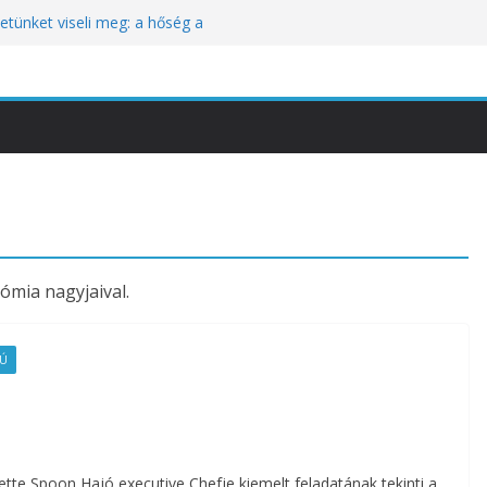
tünket viseli meg: a hőség a
óbára teszi
kozik a Perui Pisco Világnap nemzetközi
an a baj, hanem azzal, ahogyan
nómiai Sajtóesemény
nica: a világ legjobb éttermeinek
etett jubileumi menü
ómia nagyjaival.
JÚ
tte Spoon Hajó executive Chefje kiemelt feladatának tekinti a