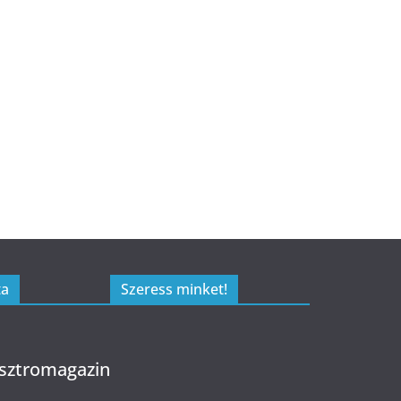
ta
Szeress minket!
sztromagazin