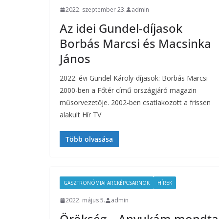
2022. szeptember 23.
admin
Az idei Gundel-díjasok
Borbás Marcsi és Macsinka
János
2022. évi Gundel Károly-díjasok: Borbás Marcsi
2000-ben a Főtér című országjáró magazin
műsorvezetője. 2002-ben csatlakozott a frissen
alakult Hír TV
Több olvasása
GASZTRONÓMIAI ARCKÉPCSARNOK
HÍREK
2022. május 5.
admin
Örökség – Anyukám mondta