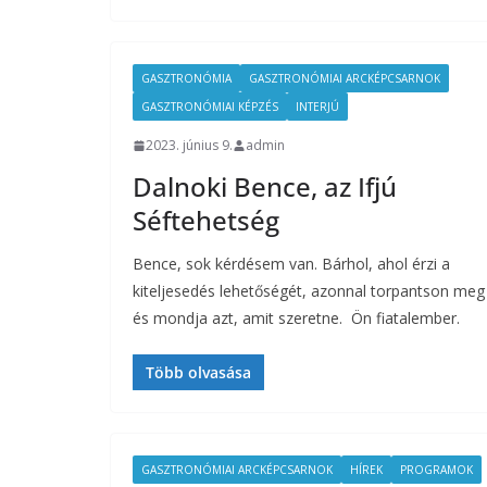
GASZTRONÓMIA
GASZTRONÓMIAI ARCKÉPCSARNOK
GASZTRONÓMIAI KÉPZÉS
INTERJÚ
2023. június 9.
admin
Dalnoki Bence, az Ifjú
Séftehetség
Bence, sok kérdésem van. Bárhol, ahol érzi a
kiteljesedés lehetőségét, azonnal torpantson meg
és mondja azt, amit szeretne. Ön fiatalember.
Több olvasása
GASZTRONÓMIAI ARCKÉPCSARNOK
HÍREK
PROGRAMOK