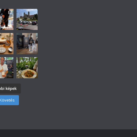
bi képek
Követés