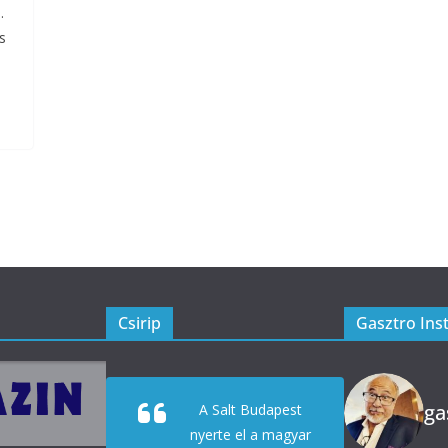
.
s
Csirip
Gasztro Ins
ga
A Salt Budapest
nyerte el a magyar