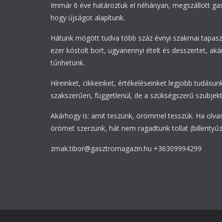
Immár 6 éve határoztuk el néhányan, megszállott g
hogy újságot alapítunk.
Hátunk mögött tudva több száz évnyi szakmai tapasz
ezer kóstolt bort, ugyanennyi ételt és desszertet, akár
tűnhetünk.
Híreinket, cikkeinket, értékeléseinket legjobb tudásunk
szakszerűen, függetlenül, de a szükségszerű szubjekti
Akárhogy is: amit teszünk, örömmel tesszük. Ha olva
örömet szerzünk, hát nem ragadtunk tollat (billentyűz
zmak.tibor@gasztromagazin.hu +36309994299