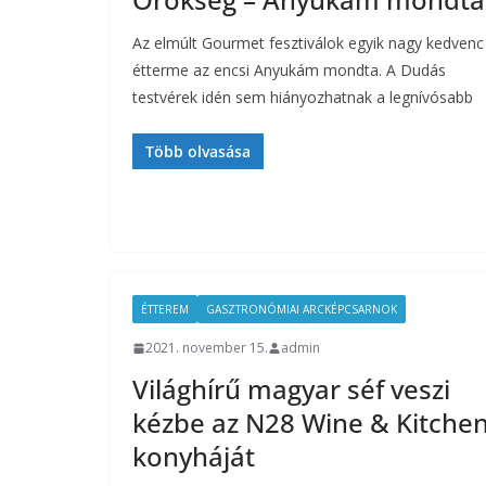
Az elmúlt Gourmet fesztiválok egyik nagy kedvenc
étterme az encsi Anyukám mondta. A Dudás
testvérek idén sem hiányozhatnak a legnívósabb
Több olvasása
ÉTTEREM
GASZTRONÓMIAI ARCKÉPCSARNOK
2021. november 15.
admin
Világhírű magyar séf veszi
kézbe az N28 Wine & Kitche
konyháját