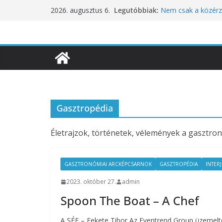
Skip
Legutóbbiak:
Nem csak a közérze
2026. augusztus 6.
to
koncentrációt is pr
Budapest is csatla
content
ünnepléséhez
Nem a koffeinnel v
fogyasztjuk
Déli Part Gasztro
10 éves lett a Bota
inspirációiból szül
Gasztropédia
Életrajzok, történetek, vélemények a gasztron
GASZTRONÓMIAI ARCKÉPCSARNOK
GASZTROPÉDIA
INTER
2023. október 27.
admin
Spoon The Boat – A Chef
A SÉF – Fekete Tibor Az Eventrend Group üzemelte