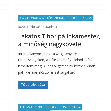
GASZTRONÓMIAI ARCKÉPCSARNOK
INTERJÚ
PÁLINKA
2023. február 17.
admin
Lakatos Tibor pálinkamester,
a minőség nagykövete
Interjúalanyomat az Ország Kenyere
rendezvényeken, a Pékszövetség alelnökeként
ismertem meg. A beszélgetéseink közben kínált
pálinkái már először is azt sugallták,
Több olvasása
ESKÜVŐHELYSZÍN
ÉTTEREM
GASZTROPÉDIA