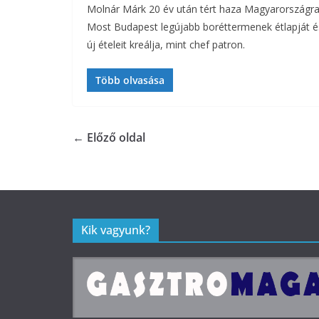
Molnár Márk 20 év után tért haza Magyarországra
Most Budapest legújabb boréttermenek étlapját é
új ételeit kreálja, mint chef patron.
Több olvasása
← Előző oldal
Kik vagyunk?