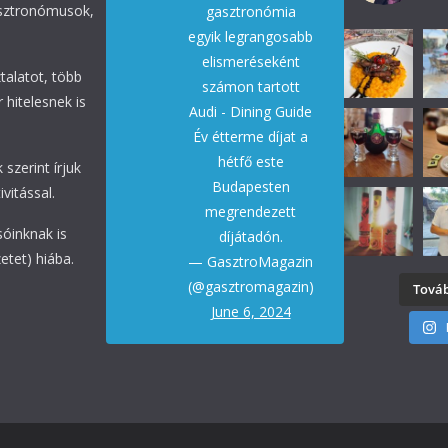
asztronómusok,
gasztronómia
egyik legrangosabb
elismeréseként
talatot, több
számon tartott
 hitelesnek is
Audi - Dining Guide
Év étterme díjat a
hétfő este
 szerint írjuk
Budapesten
vitással.
megrendezett
sóinknak is
díjátadón.
etet) hiába.
— GasztroMagazin
(@gasztromagazin)
Továb
June 6, 2024