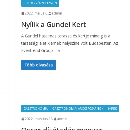
RENDEZVÉNYHELYSZÍN
2022. május 6.
admin
Nyílik a Gundel Kert
A Gundel hatalmas terasza és kertje mindig is a
társasági élet kiemelt helyszíne volt Budapesten. Az
Eventrend Group – a
Több olvasása
GASZTRONÓMIA
GASZTRONÓMIAI ARCKÉPCSARNOK
HÍREK
2022. március 28.
admin
Oscar-díj átadás magyar