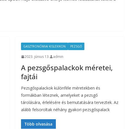
GASZTRONÓMIAI KISLEXIKON
PEZSGŐ
2023. június 13.
admin
A pezsgőspalackok méretei,
fajtái
Pezsgőspalackok különféle méretekben és
formákban léteznek, amelyeket a pezsgő
tárolására, érlelésére és bemutatására terveztek. Az
alább felsoroltak néhány gyakori pezsgőspalack
Több olvasása