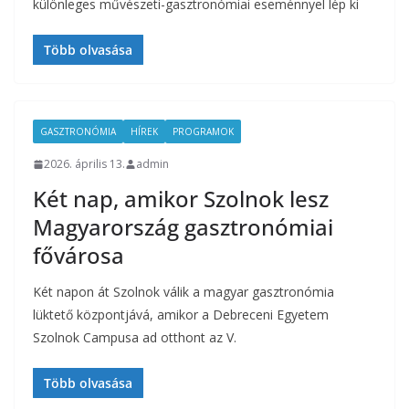
különleges művészeti-gasztronómiai eseménnyel lép ki
Több olvasása
GASZTRONÓMIA
HÍREK
PROGRAMOK
2026. április 13.
admin
Két nap, amikor Szolnok lesz
Magyarország gasztronómiai
fővárosa
Két napon át Szolnok válik a magyar gasztronómia
lüktető központjává, amikor a Debreceni Egyetem
Szolnok Campusa ad otthont az V.
Több olvasása