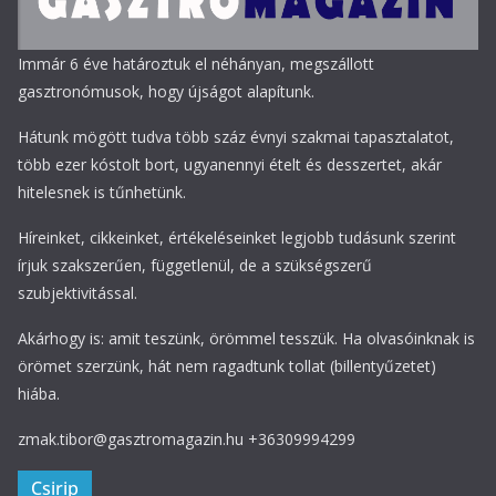
Immár 6 éve határoztuk el néhányan, megszállott
gasztronómusok, hogy újságot alapítunk.
Hátunk mögött tudva több száz évnyi szakmai tapasztalatot,
több ezer kóstolt bort, ugyanennyi ételt és desszertet, akár
hitelesnek is tűnhetünk.
Híreinket, cikkeinket, értékeléseinket legjobb tudásunk szerint
írjuk szakszerűen, függetlenül, de a szükségszerű
szubjektivitással.
Akárhogy is: amit teszünk, örömmel tesszük. Ha olvasóinknak is
örömet szerzünk, hát nem ragadtunk tollat (billentyűzetet)
hiába.
zmak.tibor@gasztromagazin.hu +36309994299
Csirip