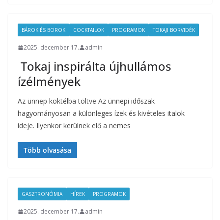
BÁROK ÉS BOROK
COCKTAILOK
PROGRAMOK
TOKAJI BORVIDÉK
2025. december 17.
admin
Tokaj inspirálta újhullámos
ízélmények
Az ünnep koktélba töltve Az ünnepi időszak
hagyományosan a különleges ízek és kivételes italok
ideje. Ilyenkor kerülnek elő a nemes
Több olvasása
GASZTRONÓMIA
HÍREK
PROGRAMOK
2025. december 17.
admin