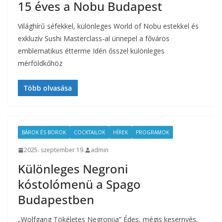
15 éves a Nobu Budapest
Világhírű séfekkel, különleges World of Nobu estekkel és
exkluzív Sushi Masterclass-al ünnepel a főváros
emblematikus étterme Idén ősszel különleges
mérföldkőhöz
Több olvasása
BÁROK ÉS BOROK
COCKTAILOK
HÍREK
PROGRAMOK
2025. szeptember 19.
admin
Különleges Negroni
kóstolómenü a Spago
Budapestben
„Wolfgang Tökéletes Negronija” Édes, mégis kesernyés,