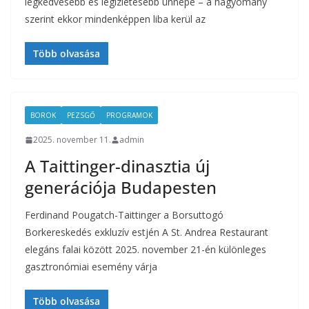
legkedvesebb és legízletesebb ünnepe – a hagyomány
szerint ekkor mindenképpen liba kerül az
Több olvasása
BOROK
PEZSGŐ
PROGRAMOK
2025. november 11.
admin
A Taittinger-dinasztia új
generációja Budapesten
Ferdinand Pougatch-Taittinger a Borsuttogó
Borkereskedés exkluzív estjén A St. Andrea Restaurant
elegáns falai között 2025. november 21-én különleges
gasztronómiai esemény várja
Több olvasása