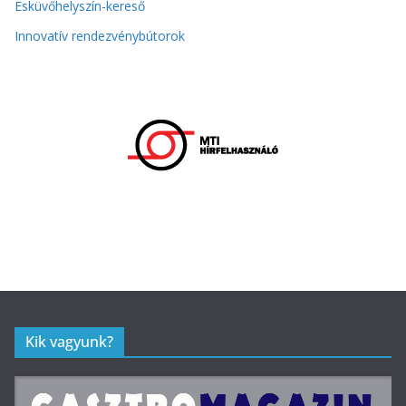
Esküvőhelyszín-kereső
Innovatív rendezvénybútorok
Kik vagyunk?