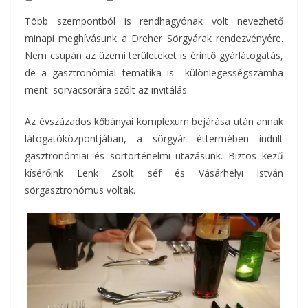
Több szempontból is rendhagyónak volt nevezhető
minapi meghívásunk a Dreher Sörgyárak rendezvényére.
Nem csupán az üzemi területeket is érintő gyárlátogatás,
de a gasztronómiai tematika is különlegességszámba
ment: sörvacsorára szólt az invitálás.
Az évszázados kőbányai komplexum bejárása után annak
látogatóközpontjában, a sörgyár éttermében indult
gasztronómiai és sörtörténelmi utazásunk. Biztos kezű
kísérőink Lenk Zsolt séf és Vásárhelyi István
sörgasztronómus voltak.