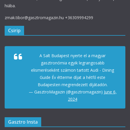
hiába.
zmak.tibor@gasztromagazin.hu +36309994299
Csirip
A Salt Budapest nyerte el a magyar
gasztronómia egyik legrangosabb
elismeréseként számon tartott Audi - Dining
Guide Év étterme díjat a hétfő este
Budapesten megrendezett díjátadón.
— GasztroMagazin (@gasztromagazin)
June 6,
2024
Gasztro Insta