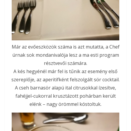
Már az evőeszközök száma is azt mutatta, a Chef
úrnak sok mondanivalója lesz a ma esti program
résztvevői számára.
A kés hegyénél már fel is tűnik az esemény első
szereplője, az aperitifként felszolgált sör cocktail.
A cseh barnasör alapú ital citrusokkal ízesítve,
fahéjjel-cukorral krusztázott pohárban került
elénk – nagy örömmel kóstoltuk.