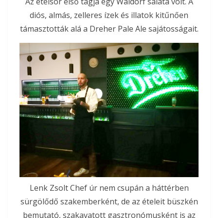
Az ételsor első tagja egy Waldorf saláta volt. A
diós, almás, zelleres ízek és illatok kitűnően
támasztották alá a Dreher Pale Ale sajátosságait.
Lenk Zsolt Chef úr nem csupán a háttérben
sürgölődő szakemberként, de az ételeit büszkén
bemutató, szakavatott gasztronómusként is az