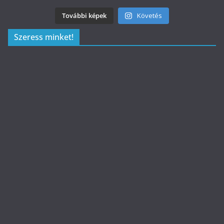
További képek
Követés
Szeress minket!