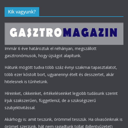
Kik vagyunk?
Immár 6 éve határoztuk el néhányan, megszállott
gasztronómusok, hogy újságot alapítunk.
Hátunk mögött tudva több száz évnyi szakmai tapasztalatot,
több ezer kóstolt bort, ugyanennyi ételt és desszertet, akár
hitelesnek is tűnhetünk.
Híreinket, cikkeinket, értékeléseinket legjobb tudásunk szerint
írjuk szakszerűen, függetlenül, de a szükségszerű
szubjektivitással.
Akárhogy is: amit teszünk, örömmel tesszük. Ha olvasóinknak is
örömet szerzünk, hát nem ragadtunk tollat (billentyűzetet)