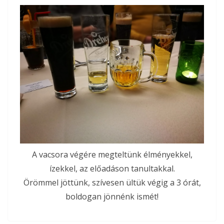
A vacsora végére megteltünk élményekkel,
ízekkel, az előadáson tanultakkal.
Örömmel jöttünk, szívesen ültük végig a 3 órát,
boldogan jönnénk ismét!