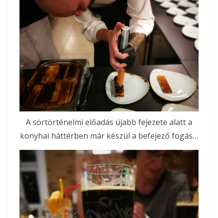
A sörtörténelmi előadás újabb fejezete alatt a
konyhai háttérben már készül a befejező fogás…