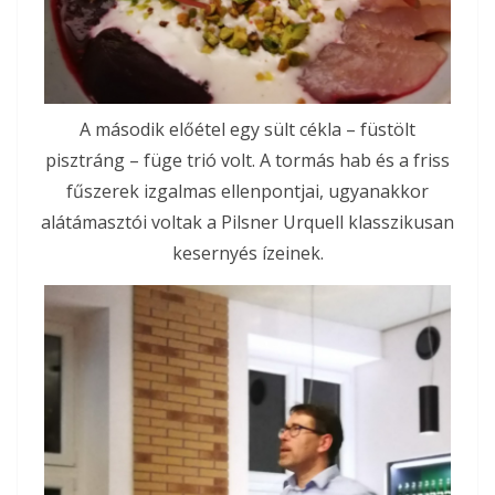
A második előétel egy sült cékla – füstölt
pisztráng – füge trió volt. A tormás hab és a friss
fűszerek izgalmas ellenpontjai, ugyanakkor
alátámasztói voltak a Pilsner Urquell klasszikusan
kesernyés ízeinek.