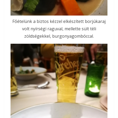
Főételünk a biztos kézzel elkészített borjúkaraj
volt nyírségi raguval, mellette sült téli
zöldségekkel, burgonyagombóccal.