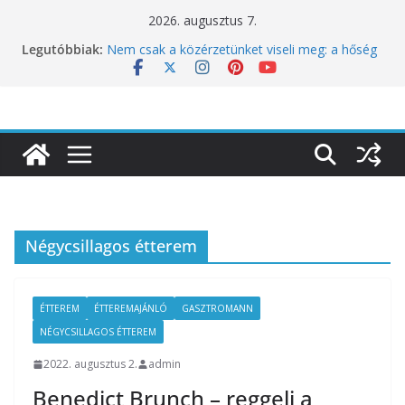
Skip
2026. augusztus 7.
to
Legutóbbiak:
Nem csak a közérzetünket viseli meg: a hőség
content
a koncentrációt is próbára teszi
Budapest is csatlakozik a Perui Pisco Világnap
nemzetközi ünnepléséhez
Nem a koffeinnel van a baj, hanem azzal,
ahogyan fogyasztjuk
Déli Part Gasztronómiai Sajtóesemény
10 éves lett a Botanica: a világ legjobb
éttermeinek inspirációiból született jubileumi
menü
Négycsillagos étterem
ÉTTEREM
ÉTTEREMAJÁNLÓ
GASZTROMANN
NÉGYCSILLAGOS ÉTTEREM
2022. augusztus 2.
admin
Benedict Brunch – reggeli a