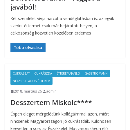
javából!
Két szemlélet vívja harcát a vendéglátásban is: az egyik
szerint éttermet csak már bejáratott helyen, a
célközönség közvetlen közelében érdemes
Több olvasása
CUKRÁSZAT
CUKRÁSZDA
ÉTTEREMAJÁNLÓ
GASZTROMANN
NÉGYCSILLAGOS ÉTTEREM
2018. március 26.
admin
Desszertem Miskolc****
Éppen eleget mérgelődünk kollégáimmal azon, miért
nincsenek Magyarországon jó cukrászdák. Különösen
kegyetlen a sors az Északkelet-Magyarországon élő