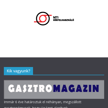
Kik vagyunk?
Immár 6 éve határoztuk el néhányan, megszállott
gasztronómusok, hogy újságot alapítunk.