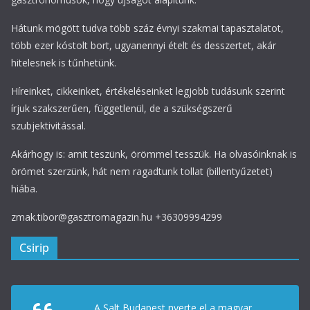
Hátunk mögött tudva több száz évnyi szakmai tapasztalatot,
több ezer kóstolt bort, ugyanennyi ételt és desszertet, akár
hitelesnek is tűnhetünk.
Híreinket, cikkeinket, értékeléseinket legjobb tudásunk szerint
írjuk szakszerűen, függetlenül, de a szükségszerű
szubjektivitással.
Akárhogy is: amit teszünk, örömmel tesszük. Ha olvasóinknak is
örömet szerzünk, hát nem ragadtunk tollat (billentyűzetet)
hiába.
zmak.tibor@gasztromagazin.hu +36309994299
Csirip
A Salt Budapest nyerte el a magyar