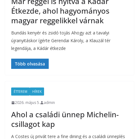
Már reggel is nyitva a Kádár
Étkezde, ahol hagyományos
magyar reggelikkel várnak
Bundás kenyér és zsidó tojás Ahogy azt a tavalyi
újranyitáskor ígérte Gerendai Károly, a Klauzál tér
legendája, a Kádár étkezde
Több olvasása
ÉTTEREM
HÍREK
2026. május 5.
admin
Ahol a családi ünnep Michelin-
csillagot kap
A Costes új privát tere a fine dining és a családi ünneplés