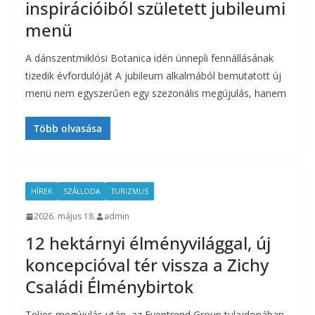
inspirációiból született jubileumi
menü
A dánszentmiklósi Botanica idén ünnepli fennállásának
tizedik évfordulóját A jubileum alkalmából bemutatott új
menü nem egyszerűen egy szezonális megújulás, hanem
Több olvasása
HÍREK
SZÁLLODA
TURIZMUS
2026. május 18.
admin
12 hektárnyi élményvilággal, új
koncepcióval tér vissza a Zichy
Családi Élménybirtok
Teljes megújulás után, az Eventrend Group tulajdonában