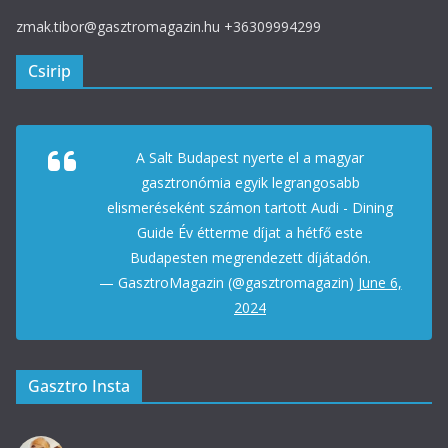
zmak.tibor@gasztromagazin.hu +36309994299
Csirip
A Salt Budapest nyerte el a magyar
gasztronómia egyik legrangosabb
elismeréseként számon tartott Audi - Dining
Guide Év étterme díjat a hétfő este
Budapesten megrendezett díjátadón.
— GasztroMagazin (@gasztromagazin)
June 6,
2024
Gasztro Insta