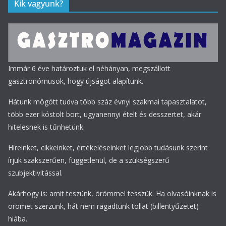
Kik vagyunk?
Immár 6 éve határoztuk el néhányan, megszállott
gasztronómusok, hogy újságot alapítunk.
Hátunk mögött tudva több száz évnyi szakmai tapasztalatot,
több ezer kóstolt bort, ugyanennyi ételt és desszertet, akár
hitelesnek is tűnhetünk.
Híreinket, cikkeinket, értékeléseinket legjobb tudásunk szerint
írjuk szakszerűen, függetlenül, de a szükségszerű
szubjektivitással.
Akárhogy is: amit teszünk, örömmel tesszük. Ha olvasóinknak is
örömet szerzünk, hát nem ragadtunk tollat (billentyűzetet)
hiába.