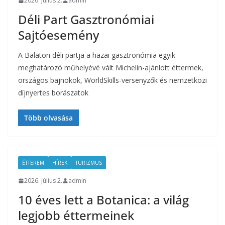
2026. július 2.
admin
Déli Part Gasztronómiai
Sajtóesemény
A Balaton déli partja a hazai gasztronómia egyik
meghatározó műhelyévé vált Michelin-ajánlott éttermek,
országos bajnokok, WorldSkills-versenyzők és nemzetközi
díjnyertes borászatok
Több olvasása
ÉTTEREM
HÍREK
TURIZMUS
2026. július 2.
admin
10 éves lett a Botanica: a világ
legjobb éttermeinek