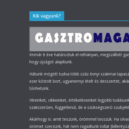
Kik vagyunk?
Immár 6 éve határoztuk el néhányan, megszállott g
hogy újságot alapítunk.
Hátunk mögött tudva több száz évnyi szakmai tapasz
ezer kóstolt bort, ugyanennyi ételt és desszertet, akár
tűnhetünk.
Híreinket, cikkeinket, értékeléseinket legjobb tudásunk
szakszerűen, függetlenül, de a szükségszerű szubjekti
Akárhogy is: amit teszünk, örömmel tesszük. Ha olva
örömet szerzünk, hát nem ragadtunk tollat (billentyűz