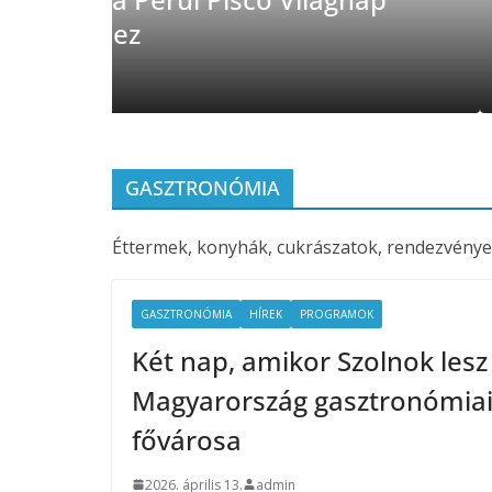
fogyasztjuk
2026. július 23.
admin
GASZTRONÓMIA
Éttermek, konyhák, cukrászatok, rendezvénye
GASZTRONÓMIA
HÍREK
PROGRAMOK
Két nap, amikor Szolnok lesz
Magyarország gasztronómia
fővárosa
2026. április 13.
admin