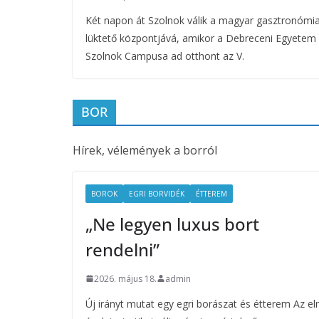
Két napon át Szolnok válik a magyar gasztronómi
lüktető központjává, amikor a Debreceni Egyetem
Szolnok Campusa ad otthont az V.
BOR
Hírek, vélemények a borról
BOROK
EGRI BORVIDÉK
ÉTTEREM
„Ne legyen luxus bort
rendelni”
2026. május 18.
admin
Új irányt mutat egy egri borászat és étterem Az el