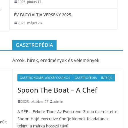
2025. június 17.
a
ÉV FAGYLALTJA VERSENY 2025.
2025. május 28.
GASZTROPÉDIA
Arcok, hírek, eredmények és vélemények
GASZTRONÓMIAI ARCKÉPCSARNOK
GASZTROPÉDIA
INTERJÚ
Spoon The Boat – A Chef
2023. október 27.
admin
A SÉF – Fekete Tibor Az Eventrend Group üzemeltette
Spoon Hajó executive Chefje kiemelt feladatának
múlt
tekinti a márka hosszú távú