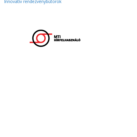
Innovatív rendezvénybútorok