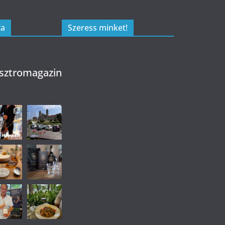
ta
Szeress minket!
sztromagazin