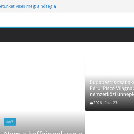
tünket viseli meg: a hőség a
óbára teszi
kozik a Perui Pisco Világnap nemzetközi
an a baj, hanem azzal, ahogyan
nómiai Sajtóesemény
nica: a világ legjobb éttermeinek
etett jubileumi menü
Budapest is csatlak
Perui Pisco Világna
nemzetközi ünnepl
2026. július 23.
baj, hanem azzal, ahogyan
HÍREK
TURIZ