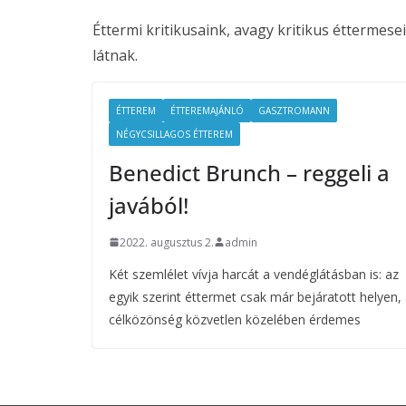
Éttermi kritikusaink, avagy kritikus éttermes
látnak.
ÉTTEREM
ÉTTEREMAJÁNLÓ
GASZTROMANN
NÉGYCSILLAGOS ÉTTEREM
Benedict Brunch – reggeli a
javából!
2022. augusztus 2.
admin
Két szemlélet vívja harcát a vendéglátásban is: az
egyik szerint éttermet csak már bejáratott helyen,
célközönség közvetlen közelében érdemes