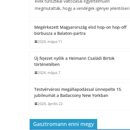
évek turisztikai változásai egyértelműen
megmutatták, hogy a vendégek igényei jelentősen
Megérkezett Magyarország első hop-on hop-off
borbusza a Balaton-partra
2026. május 11.
Új fejezet nyílik a Heimann Családi Birtok
történetében
2026. május 7.
Testvérvárosi megállapodással ünnepelte 15.
jubileumát a Badacsony New Yorkban
2026. április 22.
Gasztromann enni megy