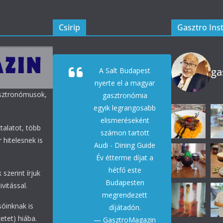
Csirip
Gasztro Ins
ga
A Salt Budapest
nyerte el a magyar
asztronómusok,
gasztronómia
egyik legrangosabb
elismeréseként
talatot, több
számon tartott
 hitelesnek is
Audi - Dining Guide
Év étterme díjat a
hétfő este
 szerint írjuk
Budapesten
vitással.
megrendezett
sóinknak is
díjátadón.
etet) hiába.
— GasztroMagazin