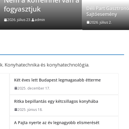
Déli Pa
Déli Part Gasztron
Sajtóesemény
2026. július 2.
2026. július 2.
k. Konyhatechnika és konyhatechnológia.
Két éves lett Budapest legmagasabb étterme
2025. december 17.
Ritka bepillantás egy kétcsillagos konyhába
i
2025. június 18.
A Pajta nyerte az év legnagyobb elismerését