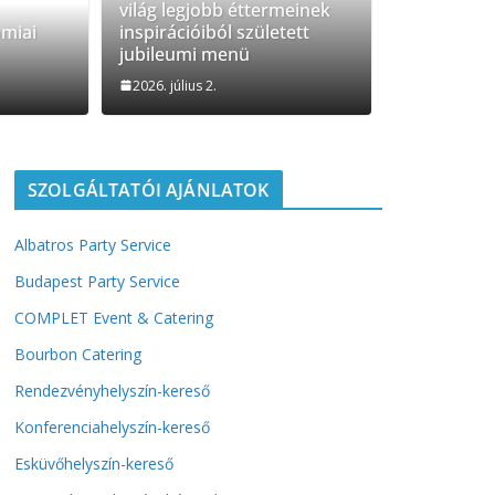
világ legjobb éttermeinek
rt Gasztronómiai Sajtóesemény
ómiai
inspirációiból született
jubileumi menü
admin
2026. július 2.
SZOLGÁLTATÓI AJÁNLATOK
Albatros Party Service
Budapest Party Service
COMPLET Event & Catering
Bourbon Catering
Rendezvényhelyszín-kereső
Konferenciahelyszín-kereső
Esküvőhelyszín-kereső