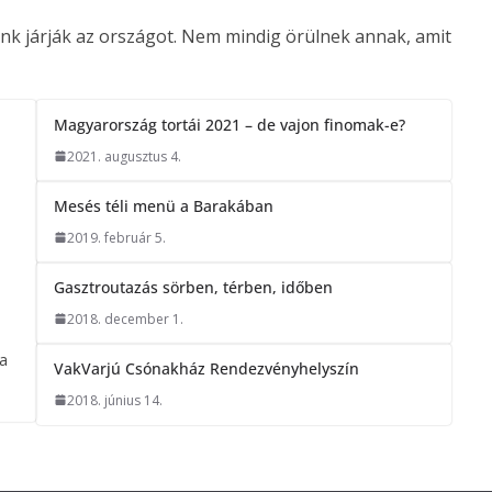
eink járják az országot. Nem mindig örülnek annak, amit
Magyarország tortái 2021 – de vajon finomak-e?
2021. augusztus 4.
Mesés téli menü a Barakában
2019. február 5.
Gasztroutazás sörben, térben, időben
2018. december 1.
 a
VakVarjú Csónakház Rendezvényhelyszín
2018. június 14.