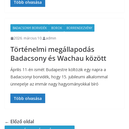
Több olvasása
BADACSONYI BORVIDÉK
BOROK
BORRENDEZVÉNY
2026. március 10.
admin
Történelmi megállapodás
Badacsony és Wachau között
Április 11-én ismét Budapestre költözik egy napra a
Badacsonyi borvidék, hogy 15. jubileumi alkalommal
ünnepelje az immár nagy hagyományokkal bíró
Több olvasása
← Előző oldal