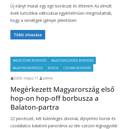
Új irányt mutat egy egri borászat és étterem Az elmúlt
évek turisztikai változásai egyértelműen megmutatták,
hogy a vendégek igényei jelentősen
Több olvasása
BADACSONYI BORVIDÉK
BALATONFELVIDÉKI BORVIDÉK
BALATONI BORRÉGIÓ
BOROK
CSOPAKI BORVIDÉK
2026. május 11.
admin
Megérkezett Magyarország első
hop-on hop-off borbusza a
Balaton-partra
22 pincészet, két különleges útvonal, díjnyertes borok és
csodálatos balatoni panoráma az idei szezon legnagyobb