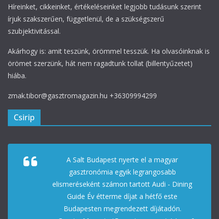
Híreinket, cikkeinket, értékeléseinket legjobb tudásunk szerint
írjuk szakszerűen, függetlenül, de a szükségszerű
szubjektivitással.
Akárhogy is: amit teszünk, örömmel tesszük. Ha olvasóinknak is
örömet szerzünk, hát nem ragadtunk tollat (billentyűzetet)
hiába.
zmak.tibor@gasztromagazin.hu +36309994299
Csirip
A Salt Budapest nyerte el a magyar
gasztronómia egyik legrangosabb
elismeréseként számon tartott Audi - Dining
Guide Év étterme díjat a hétfő este
Budapesten megrendezett díjátadón.