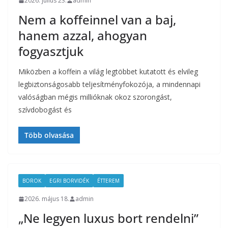
2026. július 23.
admin
Nem a koffeinnel van a baj,
hanem azzal, ahogyan
fogyasztjuk
Miközben a koffein a világ legtöbbet kutatott és elvileg
legbiztonságosabb teljesítményfokozója, a mindennapi
valóságban mégis millióknak okoz szorongást,
szívdobogást és
Több olvasása
BOROK
EGRI BORVIDÉK
ÉTTEREM
2026. május 18.
admin
„Ne legyen luxus bort rendelni”