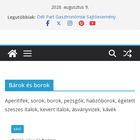
Skip
2026. augusztus 9.
to
Legutóbbiak:
Déli Part Gasztronómiai Sajtóesemény
content
10 éves lett a Botanica: a világ legjobb
éttermeinek inspirációiból született jubileumi
menü
Nem csak a közérzetünket viseli meg: a hőség
a koncentrációt is próbára teszi
Budapest is csatlakozik a Perui Pisco Világnap
nemzetközi ünnepléséhez
Nem a koffeinnel van a baj, hanem azzal,
ahogyan fogyasztjuk
Bárok és borok
Aperitifek, sörök, borok, pezsgők, habzóborok, égetett
szeszes italok, kevert italok, ásványvizek, kávék
KÁVÉ