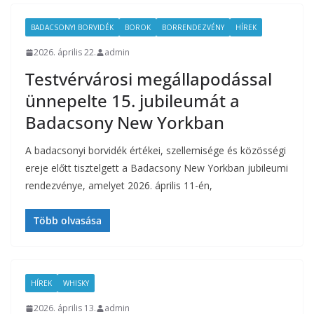
BADACSONYI BORVIDÉK
BOROK
BORRENDEZVÉNY
HÍREK
2026. április 22.
admin
Testvérvárosi megállapodással
ünnepelte 15. jubileumát a
Badacsony New Yorkban
A badacsonyi borvidék értékei, szellemisége és közösségi
ereje előtt tisztelgett a Badacsony New Yorkban jubileumi
rendezvénye, amelyet 2026. április 11-én,
Több olvasása
HÍREK
WHISKY
2026. április 13.
admin