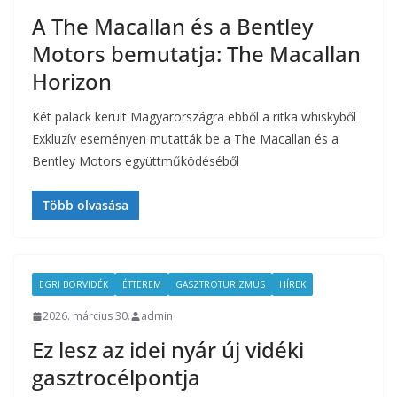
A The Macallan és a Bentley
Motors bemutatja: The Macallan
Horizon
Két palack került Magyarországra ebből a ritka whiskyből
Exkluzív eseményen mutatták be a The Macallan és a
Bentley Motors együttműködéséből
Több olvasása
EGRI BORVIDÉK
ÉTTEREM
GASZTROTURIZMUS
HÍREK
2026. március 30.
admin
Ez lesz az idei nyár új vidéki
gasztrocélpontja