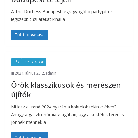
A The Duchess Budapest legragyogóbb partyját és
legszebb tűzijátékát kínálja
Több olvasása
BÁR
COCKTAILOK
2024. június 25.
admin
Örök klasszikusok és merészen
újítók
Mi lesz a trend 2024 nyarán a koktélok tekintetében?
Ahogy a gasztronómia világában, úgy a koktélok terén is
jönnek-mennek a
Több olvasása