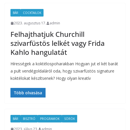
BÁR
COCKTAILOK
2023. augusztus 17.
admin
Felhajthatjuk Churchill
szivarfüstös lelkét vagy Frida
Kahlo hangulatát
Hírességek a koktélospoharakban Hogyan jut el két barát
a pult vendégoldaláról oda, hogy szivarfüstös signature
koktélokat készítsenek? Hogy olyan kreatív
Több olvasása
BÁR
BISZTRÓ
PROGRAMOK
SÖRÖK
2023. július 23.
admin