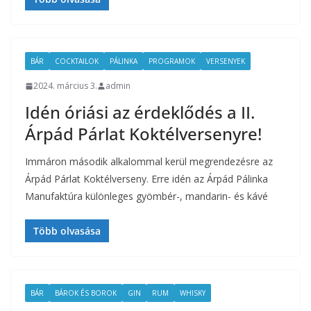
BÁR
COCKTAILOK
PÁLINKA
PROGRAMOK
VERSENYEK
2024. március 3.
admin
Idén óriási az érdeklődés a II.
Árpád Párlat Koktélversenyre!
Immáron második alkalommal kerül megrendezésre az
Árpád Párlat Koktélverseny. Erre idén az Árpád Pálinka
Manufaktúra különleges gyömbér-, mandarin- és kávé
Több olvasása
BÁR
BÁROK ÉS BOROK
GIN
RUM
WHISKY