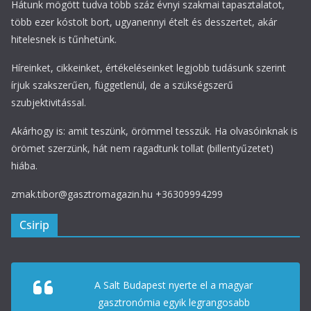
Hátunk mögött tudva több száz évnyi szakmai tapasztalatot,
több ezer kóstolt bort, ugyanennyi ételt és desszertet, akár
hitelesnek is tűnhetünk.
Híreinket, cikkeinket, értékeléseinket legjobb tudásunk szerint
írjuk szakszerűen, függetlenül, de a szükségszerű
szubjektivitással.
Akárhogy is: amit teszünk, örömmel tesszük. Ha olvasóinknak is
örömet szerzünk, hát nem ragadtunk tollat (billentyűzetet)
hiába.
zmak.tibor@gasztromagazin.hu +36309994299
Csirip
A Salt Budapest nyerte el a magyar
gasztronómia egyik legrangosabb