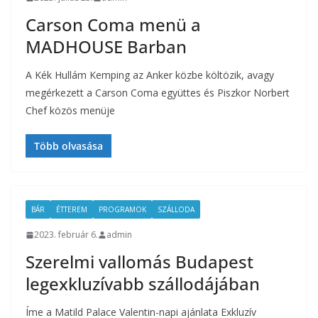
Carson Coma menü a
MADHOUSE Barban
A Kék Hullám Kemping az Anker közbe költözik, avagy
megérkezett a Carson Coma együttes és Piszkor Norbert
Chef közös menüje
Több olvasása
BÁR
ÉTTEREM
PROGRAMOK
SZÁLLODA
2023. február 6.
admin
Szerelmi vallomás Budapest
legexkluzívabb szállodájában
Íme a Matild Palace Valentin-napi ajánlata Exkluzív