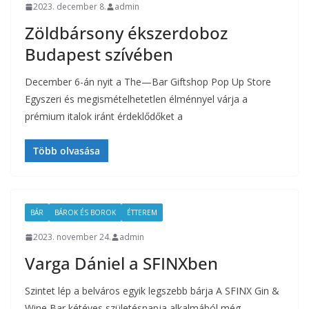
2023. december 8.
admin
Zöldbársony ékszerdoboz
Budapest szívében
December 6-án nyit a The—Bar Giftshop Pop Up Store
Egyszeri és megismételhetetlen élménnyel várja a
prémium italok iránt érdeklődőket a
Több olvasása
BÁR
BÁROK ÉS BOROK
ÉTTEREM
2023. november 24.
admin
Varga Dániel a SFINXben
Szintet lép a belváros egyik legszebb bárja A SFINX Gin &
Wine Bar kétéves születésnapja alkalmából még