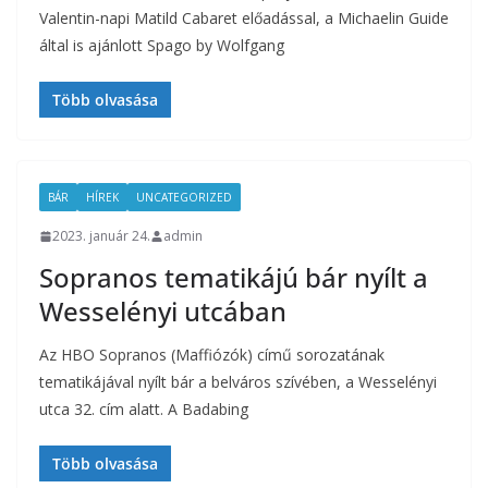
Valentin-napi Matild Cabaret előadással, a Michaelin Guide
által is ajánlott Spago by Wolfgang
Több olvasása
BÁR
HÍREK
UNCATEGORIZED
2023. január 24.
admin
Sopranos tematikájú bár nyílt a
Wesselényi utcában
Az HBO Sopranos (Maffiózók) című sorozatának
tematikájával nyílt bár a belváros szívében, a Wesselényi
utca 32. cím alatt. A Badabing
Több olvasása