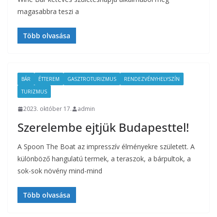
magasabbra teszi a
Több olvasása
BÁR
ÉTTEREM
GASZTROTURIZMUS
RENDEZVÉNYHELYSZÍN
TURIZMUS
2023. október 17.
admin
Szerelembe ejtjük Budapesttel!
A Spoon The Boat az impresszív élményekre született. A
különböző hangulatú termek, a teraszok, a bárpultok, a
sok-sok növény mind-mind
Több olvasása