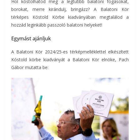
Hol kóstolhatod meg a legtutibb balatoni fogásokat,
borokat, merre kirándulj, bringázz? A Balatoni Kör
térképes Kóstold Körbe kiadványában megtalálod a
hozzád leginkább passzoló balatoni helyeket!
Egymást ajánljuk
A Balatoni Kör 2024/25-es térképmelléklettel elkészített
Kóstold körbe kiadványát a Balatoni Kör elnöke, Pach
Gábor mutatta be: