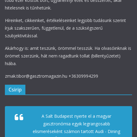
több ezer kóstolt bort, ugyanennyi ételt és desszertet, akár
hitelesnek is tűnhetünk.
Híreinket, cikkeinket, értékeléseinket legjobb tudásunk szerint
írjuk szakszerűen, függetlenül, de a szükségszerű
szubjektivitással.
Akárhogy is: amit teszünk, örömmel tesszük. Ha olvasóinknak is
örömet szerzünk, hát nem ragadtunk tollat (billentyűzetet)
hiába.
zmak.tibor@gasztromagazin.hu +36309994299
Csirip
A Salt Budapest nyerte el a magyar
gasztronómia egyik legrangosabb
elismeréseként számon tartott Audi - Dining