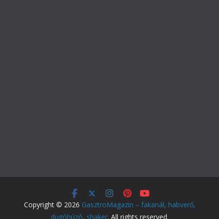
Copyright © 2026
GasztroMagazin – fakanál, habverő,
dugóhúzó, shaker
. All rights reserved.