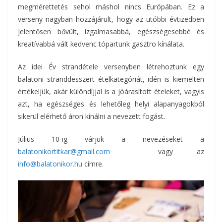
megmérettetés sehol máshol nincs Európában. Ez a
verseny nagyban hozzájárult, hogy az utóbbi évtizedben
jelentősen bővült, izgalmasabbá, egészségesebbé és
kreatívabbá vált kedvenc tópartunk gasztro kínálata.
Az idei Év strandétele versenyben létrehoztunk egy
balatoni stranddesszert ételkategóriát, idén is kiemelten
értékeljük, akár különdíjjal is a jóárasított ételeket, vagyis
azt, ha egészséges és lehetőleg helyi alapanyagokból
sikerül elérhető áron kínálni a nevezett fogást.
Július 10-ig várjuk a nevezéseket a
balatonikortitkar@gmail.com
vagy az
info@balatonikor.hu
címre.