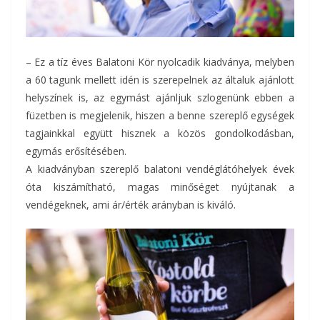
– Ez a tíz éves Balatoni Kör nyolcadik kiadványa, melyben
a 60 tagunk mellett idén is szerepelnek az általuk ajánlott
helyszínek is, az egymást ajánljuk szlogenünk ebben a
füzetben is megjelenik, hiszen a benne szereplő egységek
tagjainkkal együtt hisznek a közös gondolkodásban,
egymás erősítésében.
A kiadványban szereplő balatoni vendéglátóhelyek évek
óta kiszámítható, magas minőséget nyújtanak a
vendégeknek, ami ár/érték arányban is kiváló.