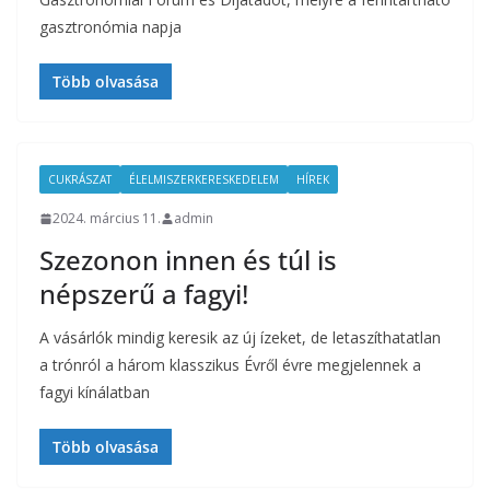
gasztronómia napja
Több olvasása
CUKRÁSZAT
ÉLELMISZERKERESKEDELEM
HÍREK
2024. március 11.
admin
Szezonon innen és túl is
népszerű a fagyi!
A vásárlók mindig keresik az új ízeket, de letaszíthatatlan
a trónról a három klasszikus Évről évre megjelennek a
fagyi kínálatban
Több olvasása