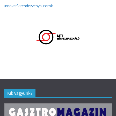
Innovatív rendezvénybútorok
Kik vagyunk?