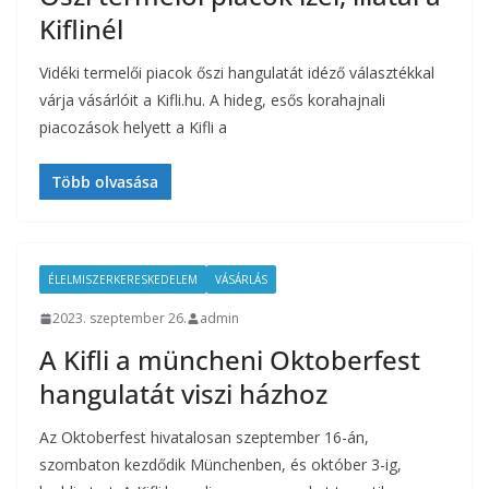
Kiflinél
Vidéki termelői piacok őszi hangulatát idéző választékkal
várja vásárlóit a Kifli.hu. A hideg, esős korahajnali
piacozások helyett a Kifli a
Több olvasása
ÉLELMISZERKERESKEDELEM
VÁSÁRLÁS
2023. szeptember 26.
admin
A Kifli a müncheni Oktoberfest
hangulatát viszi házhoz
Az Oktoberfest hivatalosan szeptember 16-án,
szombaton kezdődik Münchenben, és október 3-ig,