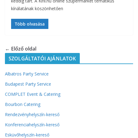
keddig tart. A Kifli.hu online szupermarket tematikus
kínálatának köszönhetően
Több olvasása
← Előző oldal
SZOLGÁLTATÓI AJÁNLATOK
Albatros Party Service
Budapest Party Service
COMPLET Event & Catering
Bourbon Catering
Rendezvényhelyszín-kereső
Konferenciahelyszín-kereső
Esküvőhelyszín-kereső