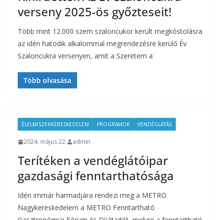
verseny 2025-ös győzteseit!
Több mint 12.000 szem szaloncukor került megkóstolásra
az idén hatodik alkalommal megrendezésre kerülő Év
Szaloncukra versenyen, amit a Szeretem a
Több olvasása
ÉLELMISZERKERESKEDELEM
PROGRAMOK
VENDÉGLÁTÁS
2024. május 22.
admin
Terítéken a vendéglátóipar
gazdasági fenntarthatósága
Idén immár harmadjára rendezi meg a METRO
Nagykereskedelem a METRO Fenntartható
Gasztronómiai Fórum és Díjátadót, melyre a fenntartható