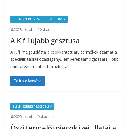
ÉLELMISZERKERESKEDELEM
HÍREK
2023. október 10.
admin
A Kifli újabb gesztusa
A Kifli megduplázta a csökkentett árú termékek számát a
speciális táplálkozási igényű emberek támogatására Több
mint ötven mentes termék árát
Több olvasása
ÉLELMISZERKERESKEDELEM
2023. október 9.
admin
Őszi termelői piacok izei, illatai a