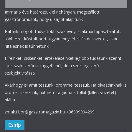
Immár 6 éve határoztuk el néhányan, megszállott
gasztronómusok, hogy újságot alapítunk.
Hátunk mögött tudva több száz évnyi szakmai tapasztalatot,
több ezer kóstolt bort, ugyanennyi ételt és desszertet, akár
hitelesnek is tűnhetünk.
Híreinket, cikkeinket, értékeléseinket legjobb tudásunk szerint
írjuk szakszerűen, függetlenül, de a szükségszerű
szubjektivitással.
Akárhogy is: amit teszünk, örömmel tesszük. Ha olvasóinknak is
örömet szerzünk, hát nem ragadtunk tollat (billentyűzetet)
hiába.
zmak.tibor@gasztromagazin.hu +36309994299
Csirip