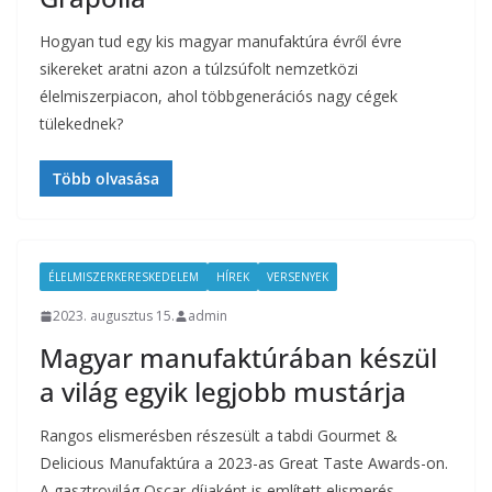
Hogyan tud egy kis magyar manufaktúra évről évre
sikereket aratni azon a túlzsúfolt nemzetközi
élelmiszerpiacon, ahol többgenerációs nagy cégek
tülekednek?
Több olvasása
ÉLELMISZERKERESKEDELEM
HÍREK
VERSENYEK
2023. augusztus 15.
admin
Magyar manufaktúrában készül
a világ egyik legjobb mustárja
Rangos elismerésben részesült a tabdi Gourmet &
Delicious Manufaktúra a 2023-as Great Taste Awards-on.
A gasztrovilág Oscar-díjaként is említett elismerés