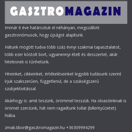
Immár 6 éve határoztuk el néhányan, megszállott
gasztronómusok, hogy újságot alapítunk.
Hátunk mögött tudva több száz évnyi szakmai tapasztalatot,
több ezer kóstolt bort, ugyanennyi ételt és desszertet, akár
hitelesnek is tűnhetünk.
Híreinket, cikkeinket, értékeléseinket legjobb tudásunk szerint
írjuk szakszerűen, függetlenül, de a szükségszerű
szubjektivitással.
Akárhogy is: amit teszünk, örömmel tesszük. Ha olvasóinknak is
örömet szerzünk, hát nem ragadtunk tollat (billentyűzetet)
hiába.
zmak.tibor@gasztromagazin.hu +36309994299