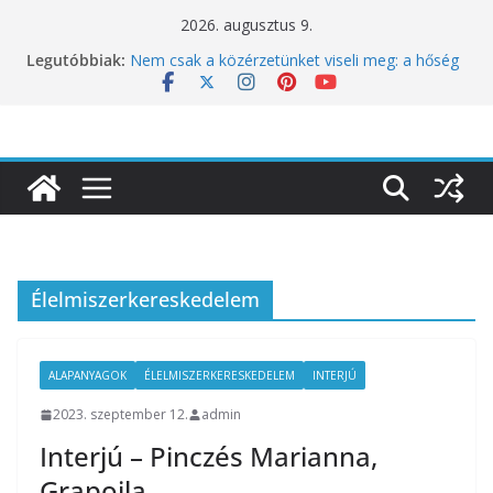
Skip
2026. augusztus 9.
to
Legutóbbiak:
Nem csak a közérzetünket viseli meg: a hőség
content
a koncentrációt is próbára teszi
Budapest is csatlakozik a Perui Pisco Világnap
nemzetközi ünnepléséhez
Nem a koffeinnel van a baj, hanem azzal,
ahogyan fogyasztjuk
Déli Part Gasztronómiai Sajtóesemény
10 éves lett a Botanica: a világ legjobb
éttermeinek inspirációiból született jubileumi
menü
Élelmiszerkereskedelem
ALAPANYAGOK
ÉLELMISZERKERESKEDELEM
INTERJÚ
2023. szeptember 12.
admin
Interjú – Pinczés Marianna,
Grapoila