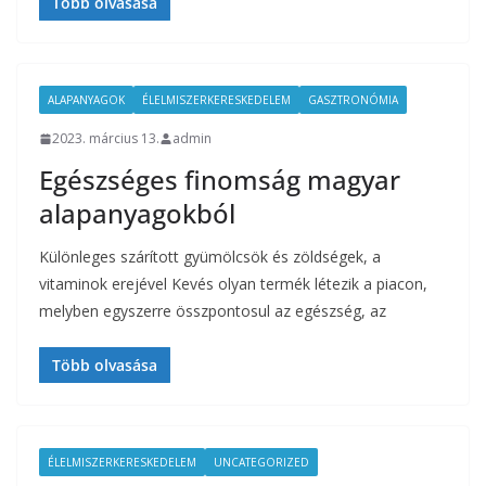
Több olvasása
ALAPANYAGOK
ÉLELMISZERKERESKEDELEM
GASZTRONÓMIA
2023. március 13.
admin
Egészséges finomság magyar
alapanyagokból
Különleges szárított gyümölcsök és zöldségek, a
vitaminok erejével Kevés olyan termék létezik a piacon,
melyben egyszerre összpontosul az egészség, az
Több olvasása
ÉLELMISZERKERESKEDELEM
UNCATEGORIZED