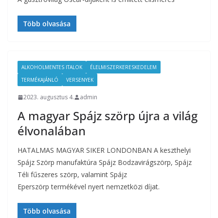
Több olvasása
ALKOHOLMENTES ITALOK
ÉLELMISZERKERESKEDELEM
TERMÉKAJÁNLÓ
VERSENYEK
2023. augusztus 4.
admin
A magyar Spájz szörp újra a világ
élvonalában
HATALMAS MAGYAR SIKER LONDONBAN A keszthelyi
Spájz Szörp manufaktúra Spájz Bodzavirágszörp, Spájz
Téli fűszeres szörp, valamint Spájz
Eperszörp termékével nyert nemzetközi díjat.
Több olvasása