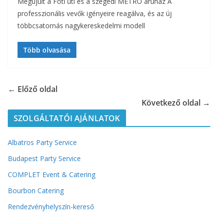
Megújult a Fóti úti és a szegedi METRO áruház A
professzionális vevők igényeire reagálva, és az új
többcsatornás nagykereskedelmi modell
Több olvasása
← Előző oldal
Következő oldal →
SZOLGÁLTATÓI AJÁNLATOK
Albatros Party Service
Budapest Party Service
COMPLET Event & Catering
Bourbon Catering
Rendezvényhelyszín-kereső