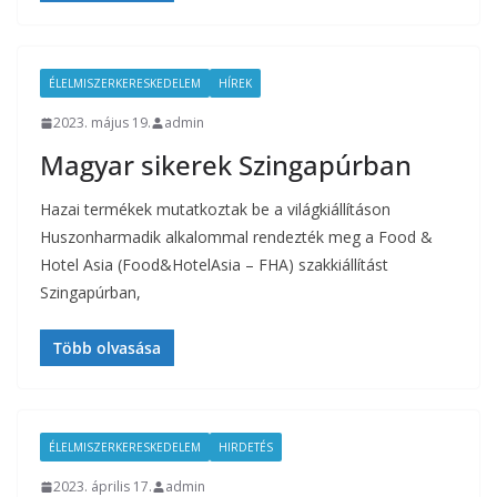
ÉLELMISZERKERESKEDELEM
HÍREK
2023. május 19.
admin
Magyar sikerek Szingapúrban
Hazai termékek mutatkoztak be a világkiállításon
Huszonharmadik alkalommal rendezték meg a Food &
Hotel Asia (Food&HotelAsia – FHA) szakkiállítást
Szingapúrban,
Több olvasása
ÉLELMISZERKERESKEDELEM
HIRDETÉS
2023. április 17.
admin