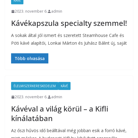
KÁVÉ
2023. november 6.
admin
Kávékapszula specialty szemmel!
A sokak által jól ismert és szeretett Steamhouse Cafe és
Pöti kávé alapítói, Lonkai Márton és Juhász Bálint új, saját
Több olvasása
ÉLELMISZERKERESKEDELEM
KÁVÉ
2023. november 6.
admin
Kávéval a világ körül – a Kifli
kínálatában
Az őszi hűvös idő beálltával még jobban esik a forró kávé,