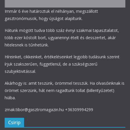
Immár 6 éve határoztuk el néhányan, megszállott
gasztronómusok, hogy újságot alapítunk.
Hátunk mögött tudva több száz évnyi szakmai tapasztalatot,
több ezer kóstolt bort, ugyanennyi ételt és desszertet, akár
hitelesnek is tűnhetünk.
Híreinket, cikkeinket, értékeléseinket legjobb tudásunk szerint
írjuk szakszerűen, függetlenül, de a szükségszerű
szubjektivitással.
Akárhogy is: amit teszünk, örömmel tesszük. Ha olvasóinknak is
örömet szerzünk, hát nem ragadtunk tollat (billentyűzetet)
hiába.
zmak.tibor@gasztromagazin.hu +36309994299
Csirip