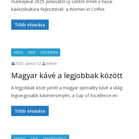
márkájával 2025 júniusától új szintre emeli a hazai
kávézókultúra fejlesztését: a Women in Coffee
Több olvasása
HÍREK
KÁVÉ
VERSENYEK
2025. június 12.
admin
Magyar kávé a legjobbak között
A legjobbak közé jutott a magyar speciality kávé a világ
legrangosabb kávéversenyén, a Cup of Excellence-en
Több olvasása
BARISTA
KÁVÉ
TERMÉKAJÁNLÓ