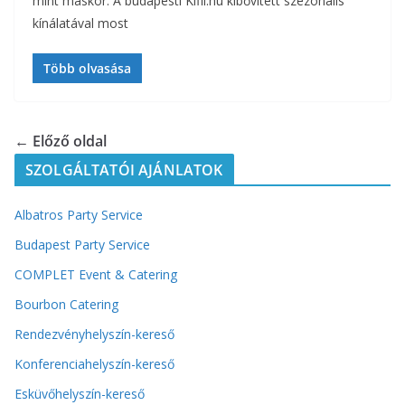
mint máskor. A budapesti Kifli.hu kibővített szezonális
kínálatával most
Több olvasása
← Előző oldal
SZOLGÁLTATÓI AJÁNLATOK
Albatros Party Service
Budapest Party Service
COMPLET Event & Catering
Bourbon Catering
Rendezvényhelyszín-kereső
Konferenciahelyszín-kereső
Esküvőhelyszín-kereső