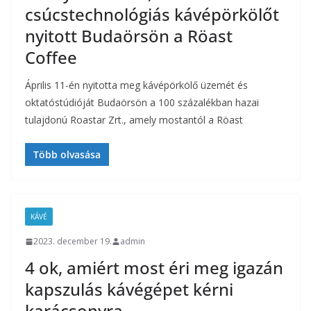
csúcstechnológiás kávépörkölőt
nyitott Budaörsön a Röast
Coffee
Április 11-én nyitotta meg kávépörkölő üzemét és
oktatóstúdióját Budaörsön a 100 százalékban hazai
tulajdonú Roastar Zrt., amely mostantól a Röast
Több olvasása
KÁVÉ
2023. december 19.
admin
4 ok, amiért most éri meg igazán
kapszulás kávégépet kérni
karácsonyra