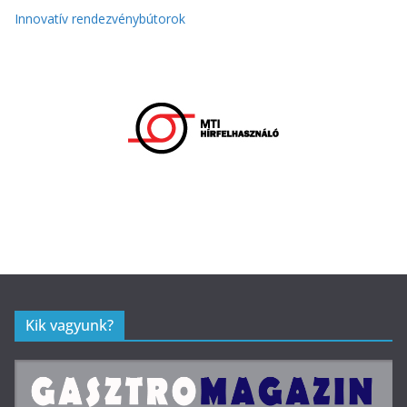
Innovatív rendezvénybútorok
Kik vagyunk?