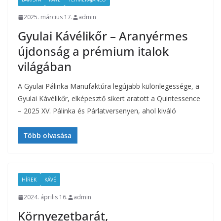
2025. március 17.
admin
Gyulai Kávélikőr – Aranyérmes
újdonság a prémium italok
világában
A Gyulai Pálinka Manufaktúra legújabb különlegessége, a
Gyulai Kávélikőr, elképesztő sikert aratott a Quintessence
– 2025 XV. Pálinka és Párlatversenyen, ahol kiváló
Több olvasása
HÍREK
KÁVÉ
2024. április 16.
admin
Környezetbarát,