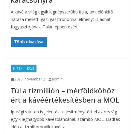
A kávé a világ egyik legnépszerűbb itala, ami élénkítő
hatása mellett igazi gasztronómiai élményt is adhat
fogyasztójának. Talán éppen ezért
Több olvasása
HÍREK
KÁVÉ
2023. november 21.
admin
Túl a tízmillión – mérföldkőhöz
ért a kávéértékesítésben a MOL
Iparági szinten is jelentős teljesítményt ért el az ország
egyik legnagyobb kávézóláncának számító MOL. Eladták
idén a tízmilliomodik kávét a