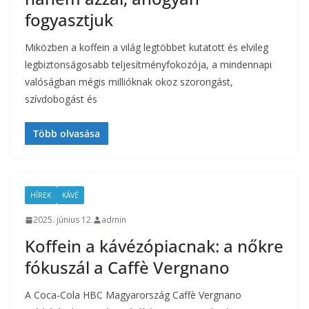
fogyasztjuk
Miközben a koffein a világ legtöbbet kutatott és elvileg
legbiztonságosabb teljesítményfokozója, a mindennapi
valóságban mégis millióknak okoz szorongást,
szívdobogást és
Több olvasása
HÍREK
KÁVÉ
2025. június 12.
admin
Koffein a kávézópiacnak: a nőkre
fókuszál a Caffè Vergnano
A Coca-Cola HBC Magyarország Caffè Vergnano