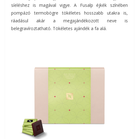
síeléshez is magával vigye. A Fusalp éjkék színében
pompázó termobögre tökéletes hosszabb utakra is,
ráadásul akár a megajándékozott neve is
belegravíroztatható. Tökéletes ajándék a fa alá.