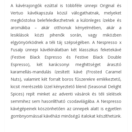
A kávérajongók ezúttal is többféle ünnepi Original és
Vertuo kávékapszula közül válogathatnak, melyeket
megkóstolva belefeledkezhetnek a különleges ízekbe és
aromákba – akár otthonuk kényelmében, akár a
lesiklások közti pihenők során, vagy miközben
elgyönyörködnek a téli táj szépségében. A Nespresso x
Fusalp ünnepi kávékínálatban két klasszikus feketekávé
(Festive Black Espresso és Festive Black Double
Espresso), két karácsonyi meghittséget árasztó
karamellás-mandulás ízesített kávé (Frosted Caramel
Nuts), valamint két forralt boros fűszerekre emlékeztető,
kicsit merészebb ízzel kényeztető blend (Seasonal Delight
Spices) repít minket az adventi vásárok és téli síelések
semmihez sem hasonlítható csodavilágába. A Nespresso
kávégépeinek köszönhetően az ünnepek alatt is egyetlen
gombnyomással kávéházi minőségű italokat készíthetünk.