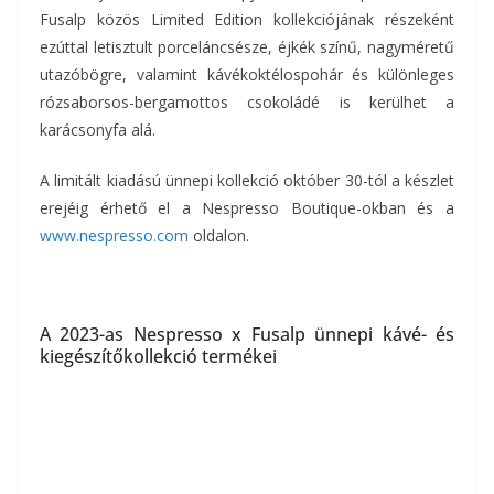
Fusalp közös Limited Edition kollekciójának részeként
ezúttal letisztult porceláncsésze, éjkék színű, nagyméretű
utazóbögre, valamint kávékoktélospohár és különleges
rózsaborsos-bergamottos csokoládé is kerülhet a
karácsonyfa alá.
A limitált kiadású ünnepi kollekció október 30-tól a készlet
erejéig érhető el a Nespresso Boutique-okban és a
www.nespresso.com
oldalon.
A 2023-as Nespresso x Fusalp ünnepi kávé- és
kiegészítőkollekció termékei