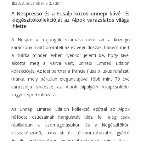
2023. november 6.
admin
A Nespresso és a Fusalp közös ünnepi kávé- és
kiegészítőkollekcióját az Alpok varázslatos világa
ihlette
A Nespresso rajongók számára nemcsak a közelgő
karácsony miatt örömteli az év végi időszak, hanem mert
a márka minden évben ilyenkor jelenti be, hogy kivel
alkotta meg a várva várt, ünnepi Limited Edition
kollekcióját. Az idei partner a francia Fusalp luxus ruházati
márka, mely páratlan eleganciájával több mint 70 éve
varázsolja sikkessé az Alpok sípályáin kikapcsolódni
vágyók sportruházatát.
Az ünnepi Limited Edition kollekció ezúttal az Alpok
hófödte csúcsainak hangulatát idézi fel: elég csak
rápillantani a csomagolásokon és a kiegészítőkön
visszaköszönő, luxus sí- és télisportruházatot gyártó
Fusalp emblematikus gyémántmetszésű mintázatára,