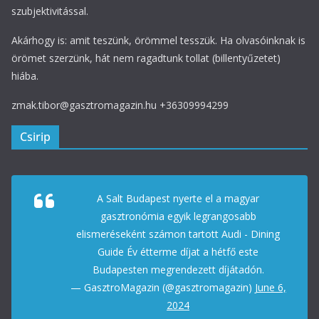
szubjektivitással.
Akárhogy is: amit teszünk, örömmel tesszük. Ha olvasóinknak is
örömet szerzünk, hát nem ragadtunk tollat (billentyűzetet)
hiába.
zmak.tibor@gasztromagazin.hu +36309994299
Csirip
A Salt Budapest nyerte el a magyar
gasztronómia egyik legrangosabb
elismeréseként számon tartott Audi - Dining
Guide Év étterme díjat a hétfő este
Budapesten megrendezett díjátadón.
— GasztroMagazin (@gasztromagazin)
June 6,
2024