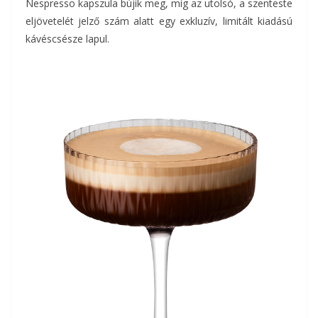
Nespresso kapszula bújik meg, míg az utolsó, a szenteste
eljövetelét jelző szám alatt egy exkluzív, limitált kiadású
kávéscsésze lapul.