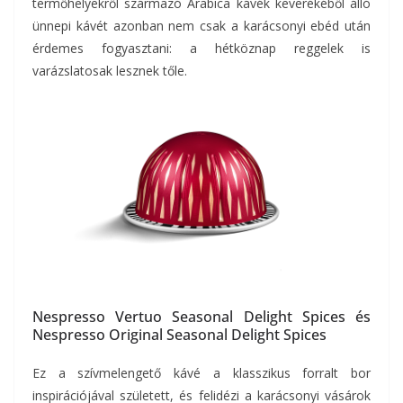
termőhelyekről származó Arabica kávék keverékéből álló
ünnepi kávét azonban nem csak a karácsonyi ebéd után
érdemes fogyasztani: a hétköznap reggelek is
varázslatosak lesznek tőle.
Nespresso Vertuo Seasonal Delight Spices és
Nespresso Original Seasonal Delight Spices
Ez a szívmelengető kávé a klasszikus forralt bor
inspirációjával született, és felidézi a karácsonyi vásárok