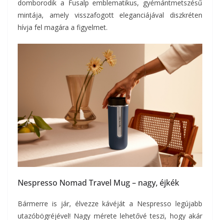
domborodik a Fusalp emblematikus, gyémántmetszésű
mintája, amely visszafogott eleganciájával diszkréten
hívja fel magára a figyelmet.
Nespresso Nomad Travel Mug – nagy, éjkék
Bármerre is jár, élvezze kávéját a Nespresso legújabb
utazóbögréjével! Nagy mérete lehetővé teszi, hogy akár