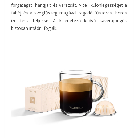
forgatagát, hangjait és varázsát. A téli különlegességet a
fahéj és a szegfűszeg magával ragadó fűszeres, boros
íze teszi teljessé. A kísérletező kedvű kávérajongók
biztosan imádni fogják.