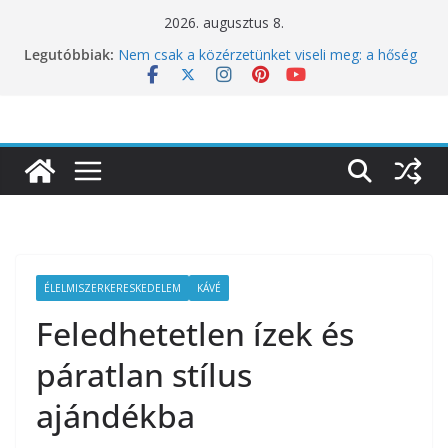
Skip
2026. augusztus 8.
to
10 éves lett a Botanica: a világ legjobb
Legutóbbiak:
éttermeinek inspirációiból született jubileumi
content
menü
Nem csak a közérzetünket viseli meg: a hőség
a koncentrációt is próbára teszi
Budapest is csatlakozik a Perui Pisco Világnap
nemzetközi ünnepléséhez
Nem a koffeinnel van a baj, hanem azzal,
ahogyan fogyasztjuk
Déli Part Gasztronómiai Sajtóesemény
ÉLELMISZERKERESKEDELEM
KÁVÉ
Feledhetetlen ízek és
páratlan stílus
ajándékba