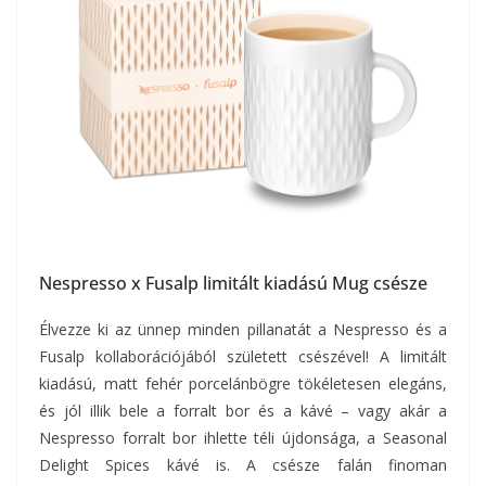
Nespresso x Fusalp limitált kiadású Mug csésze
Élvezze ki az ünnep minden pillanatát a Nespresso és a
Fusalp kollaborációjából született csészével! A limitált
kiadású, matt fehér porcelánbögre tökéletesen elegáns,
és jól illik bele a forralt bor és a kávé – vagy akár a
Nespresso forralt bor ihlette téli újdonsága, a Seasonal
Delight Spices kávé is. A csésze falán finoman