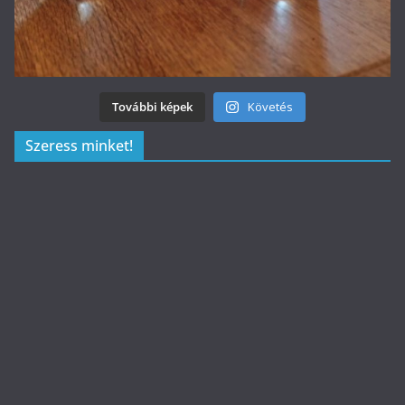
További képek
Követés
Szeress minket!