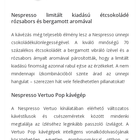
Nespresso limitált kiadású étcsokoládé
rózsabors és bergamott aromával
A kávézás még teljesebb élmény lesz a Nespresso ünnepi
csokoládékülönlegességével. A kiváló minőségű 70
százalékos étcsokoládét a bergamott vibráló ízével és a
rózsabors árnyalt aromáival párosították, hogy a limitált
kiadású finomság azonnal rabul ejtse az érzékeket. A nem
mindennapi ízkombinációból szinte árad az ünnepi
hangulat – szerezzen hát vele feledhetetlen pillanatokat!
Nespresso Vertuo Pop kávégép
A Nespresso Vertuo kínálatában elérhető változatos
kávéstílusok és csészeméretek között mindenki
megtalálja az ízléséhez leginkább passzoló ízvilágot. A
Vertuo Pop kávégépek intelligens vonalkódolvasójának
köszönhetően egyetlen gombnyomással otthon is