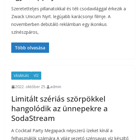
Szeretetteljes pillanatokkal és téli csodavilággal érkezik a
Zwack Unicum Nyrt. legújabb karácsonyi filmje. A
novemberben debütáló reklámban egy ikonikus
színészpáros,
Több olvasása
VÁSÁRLÁS
VÍZ
2022. október 25.
admin
Limitált szériás szörpökkel
hangolódik az ünnepekre a
SodaStream
A Cocktail Party Megapack népszerű ízeket kínál a
felhasználók számára A világ vezető szénsavas víz készítő