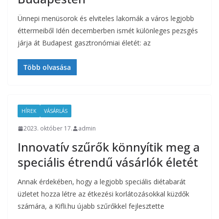
Ünnepi menüsorok és elviteles lakomák a város legjobb
éttermeiből Idén decemberben ismét különleges pezsgés
járja át Budapest gasztronómiai életét: az
Több olvasása
HÍREK
VÁSÁRLÁS
2023. október 17.
admin
Innovatív szűrők könnyítik meg a
speciális étrendű vásárlók életét
Annak érdekében, hogy a legjobb speciális diétabarát
üzletet hozza létre az étkezési korlátozásokkal küzdők
számára, a Kifli.hu újabb szűrőkkel fejlesztette