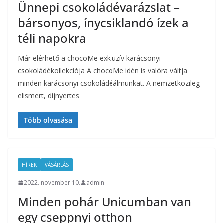
Ünnepi csokoládévarázslat –
bársonyos, ínycsiklandó ízek a
téli napokra
Már elérhető a chocoMe exkluzív karácsonyi
csokoládékollekciója A chocoMe idén is valóra váltja
minden karácsonyi csokoládéálmunkat. A nemzetközileg
elismert, díjnyertes
Több olvasása
HÍREK
VÁSÁRLÁS
2022. november 10.
admin
Minden pohár Unicumban van
egy cseppnyi otthon