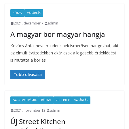
KÖNYV
VÁSÁRLÁS
2021. december 7.
admin
A magyar bor magyar hangja
Kovács Antal neve mindenkinek ismerősen hangozhat, aki
az elmúlt évtizedekben akár csak a legkisebb érdeklődést
is mutatta a bor és
Több olvasása
GASZTRONÓMIA
KÖNYV
RECEPTEK
VÁSÁRLÁS
2021. november 13.
admin
Új Street Kitchen