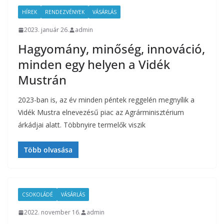
HÍREK
RENDEZVÉNYEK
VÁSÁRLÁS
2023. január 26.
admin
Hagyomány, minőség, innováció,
minden egy helyen a Vidék
Mustrán
2023-ban is, az év minden péntek reggelén megnyílik a
Vidék Mustra elnevezésű piac az Agrárminisztérium
árkádjai alatt. Többnyire termelők viszik
Több olvasása
CSOKOLÁDÉ
VÁSÁRLÁS
2022. november 16.
admin