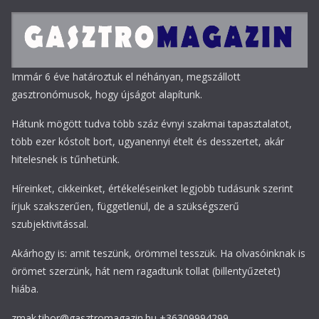
Immár 6 éve határoztuk el néhányan, megszállott
gasztronómusok, hogy újságot alapítunk.
Hátunk mögött tudva több száz évnyi szakmai tapasztalatot,
több ezer kóstolt bort, ugyanennyi ételt és desszertet, akár
hitelesnek is tűnhetünk.
Híreinket, cikkeinket, értékeléseinket legjobb tudásunk szerint
írjuk szakszerűen, függetlenül, de a szükségszerű
szubjektivitással.
Akárhogy is: amit teszünk, örömmel tesszük. Ha olvasóinknak is
örömet szerzünk, hát nem ragadtunk tollat (billentyűzetet)
hiába.
zmak.tibor@gasztromagazin.hu +36309994299