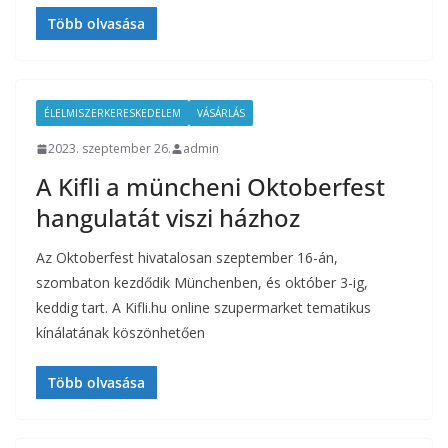
Több olvasása
ÉLELMISZERKERESKEDELEM
VÁSÁRLÁS
2023. szeptember 26.
admin
A Kifli a müncheni Oktoberfest
hangulatát viszi házhoz
Az Oktoberfest hivatalosan szeptember 16-án,
szombaton kezdődik Münchenben, és október 3-ig,
keddig tart. A Kifli.hu online szupermarket tematikus
kínálatának köszönhetően
Több olvasása