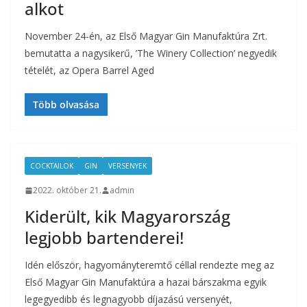
alkot
November 24-én, az Első Magyar Gin Manufaktúra Zrt.
bemutatta a nagysikerű, ’The Winery Collection’ negyedik
tételét, az Opera Barrel Aged
Több olvasása
COCKTAILOK
GIN
VERSENYEK
2022. október 21.
admin
Kiderült, kik Magyarország
legjobb bartenderei!
Idén először, hagyományteremtő céllal rendezte meg az
Első Magyar Gin Manufaktúra a hazai bárszakma egyik
legegyedibb és legnagyobb díjazású versenyét,