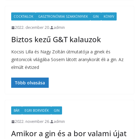
COCKTAILOK
GASZTRONÓMIAI SZAKKÖNYVEK
GIN
KÖNYV
2022. december 20.
admin
Biztos kezű G&T kalauzok
Kocsis Lilla és Nagy Zoltán útmutatója a ginek és
gintonicok világába Sosem látott aranykorát éli a gin. Az
elmúlt évtized
Több olvasása
BÁR
EGRI BORVIDÉK
GIN
2022. november 26.
admin
Amikor a gin és a bor valami újat