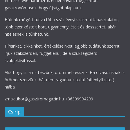
Immár 6 éve határoztuk el néhányan, megszállott
gasztronómusok, hogy újságot alapítunk.
Hátunk mögött tudva több száz évnyi szakmai tapasztalatot,
több ezer kóstolt bort, ugyanennyi ételt és desszertet, akár
hitelesnek is tűnhetünk.
Híreinket, cikkeinket, értékeléseinket legjobb tudásunk szerint
írjuk szakszerűen, függetlenül, de a szükségszerű
szubjektivitással.
Akárhogy is: amit teszünk, örömmel tesszük. Ha olvasóinknak is
örömet szerzünk, hát nem ragadtunk tollat (billentyűzetet)
hiába.
zmak.tibor@gasztromagazin.hu +36309994299
Csirip