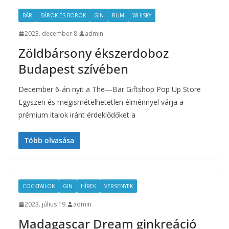
BÁR
BÁROK ÉS BOROK
GIN
RUM
WHISKY
2023. december 8.
admin
Zöldbársony ékszerdoboz
Budapest szívében
December 6-án nyit a The—Bar Giftshop Pop Up Store
Egyszeri és megismételhetetlen élménnyel várja a
prémium italok iránt érdeklődőket a
Több olvasása
COCKTAILOK
GIN
HÍREK
VERSENYEK
2023. július 19.
admin
Madagascar Dream ginkreáció