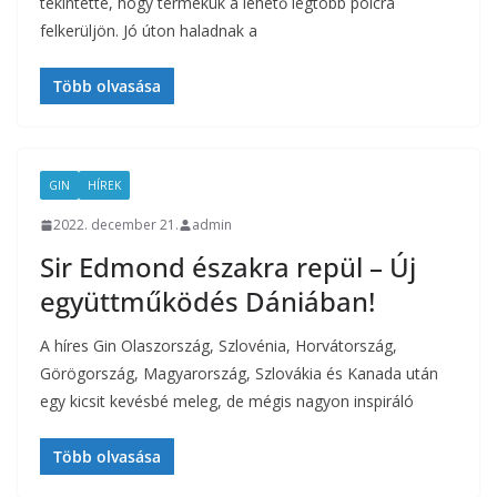
tekintette, hogy termékük a lehető legtöbb polcra
felkerüljön. Jó úton haladnak a
Több olvasása
GIN
HÍREK
2022. december 21.
admin
Sir Edmond északra repül – Új
együttműködés Dániában!
A híres Gin Olaszország, Szlovénia, Horvátország,
Görögország, Magyarország, Szlovákia és Kanada után
egy kicsit kevésbé meleg, de mégis nagyon inspiráló
Több olvasása