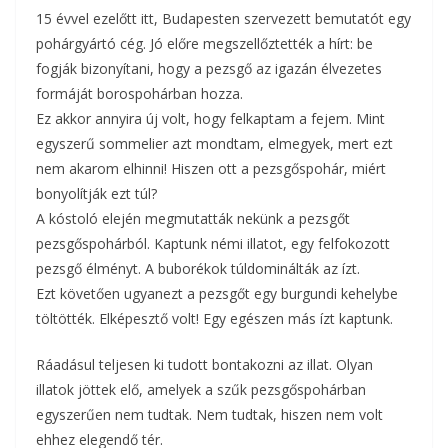
15 évvel ezelőtt itt, Budapesten szervezett bemutatót egy
pohárgyártó cég. Jó előre megszellőztették a hírt: be
fogják bizonyítani, hogy a pezsgő az igazán élvezetes
formáját borospohárban hozza.
Ez akkor annyira új volt, hogy felkaptam a fejem. Mint
egyszerű sommelier azt mondtam, elmegyek, mert ezt
nem akarom elhinni! Hiszen ott a pezsgőspohár, miért
bonyolítják ezt túl?
A kóstoló elején megmutatták nekünk a pezsgőt
pezsgőspohárból. Kaptunk némi illatot, egy felfokozott
pezsgő élményt. A buborékok túldominálták az ízt.
Ezt követően ugyanezt a pezsgőt egy burgundi kehelybe
töltötték. Elképesztő volt! Egy egészen más ízt kaptunk.
Ráadásul teljesen ki tudott bontakozni az illat. Olyan
illatok jöttek elő, amelyek a szűk pezsgőspohárban
egyszerűen nem tudtak. Nem tudtak, hiszen nem volt
ehhez elegendő tér.