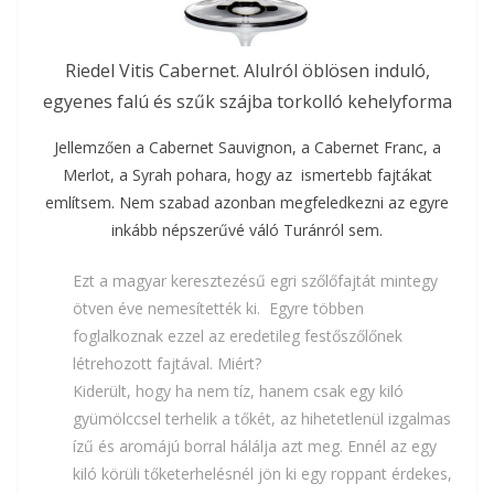
Riedel Vitis Cabernet. Alulról öblösen induló,
egyenes falú és szűk szájba torkolló kehelyforma
Jellemzően a Cabernet Sauvignon, a Cabernet Franc, a
Merlot, a Syrah pohara, hogy az ismertebb fajtákat
említsem. Nem szabad azonban megfeledkezni az egyre
inkább népszerűvé váló Turánról sem.
Ezt a magyar keresztezésű egri szőlőfajtát mintegy
ötven éve nemesítették ki. Egyre többen
foglalkoznak ezzel az eredetileg festőszőlőnek
létrehozott fajtával. Miért?
Kiderült, hogy ha nem tíz, hanem csak egy kiló
gyümölccsel terhelik a tőkét, az hihetetlenül izgalmas
ízű és aromájú borral hálálja azt meg. Ennél az egy
kiló körüli tőketerhelésnél jön ki egy roppant érdekes,