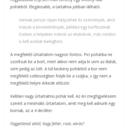
pohárból. Elegánsabb, a tartalma jobban látható.
Vannak persze olyan helyszínek és események, ahol
mások a követelmények, például egy borfesztivál.
Ezeken a helyeken mások az elvárások, más módon
is kell azokat kielégíteni..
A megfelelő űrtartalom nagyon fontos. Pici pohárba ne
szorítsuk be a bort, mert akkor nem adja ki sem az illatát,
sem pedig az ízét. A túl keskeny pohárból a bor nem
megfelelő szélességben folyik be a szájba, s így nem a
megfelelő helyre érkezik először.
Kellően nagy űrtartalmú pohár kell. Az én megfigyeléseim
szerint a minimális űrtartalom, amit meg kell adnunk egy
bornak, az a 4 deciliter.
Függetlenül attól, hogy fehér, rosé, vörös?