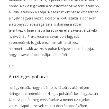
pohár. Alakja leginkább a tojásformához közelít, szűkebb
a válla, szűkebb a szája. A szájrész kiképzése ez esetben
a nyelv hegyére vezeti először a bort, ezáltal a bor akár
alacsonyabb édességérzete is dominánsabban
jelentkezik. Innen hátra haladva éri el a savakat érzékelő
nyelvzónát. Praktikusan a savas bort lágyabb
savérzetűnek fogjuk érezni emiatt, ettől lesz
harmonikusabb az íze. A pohár kiképzése nem hagyja,
hogy a savak túldominálják a bor ízét.
De!
A rizlinges poharat
ne úgy értsük, hogy a bárhol is készült-, akármilyen
rizlinget is mindenképp rizlinges pohárból kell fogyasztani.
Nem. A pohár megtervezésekor a német rizlingeket
vették alapul, amelyek esetek döntő többségében