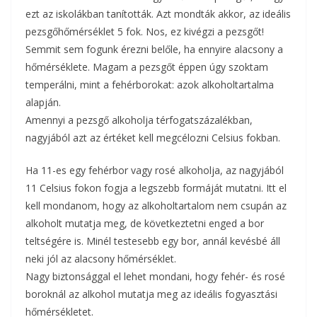
ezt az iskolákban tanították. Azt mondták akkor, az ideális
pezsgőhőmérséklet 5 fok. Nos, ez kivégzi a pezsgőt!
Semmit sem fogunk érezni belőle, ha ennyire alacsony a
hőmérséklete. Magam a pezsgőt éppen úgy szoktam
temperálni, mint a fehérborokat: azok alkoholtartalma
alapján.
Amennyi a pezsgő alkoholja térfogatszázalékban,
nagyjából azt az értéket kell megcélozni Celsius fokban.
Ha 11-es egy fehérbor vagy rosé alkoholja, az nagyjából
11 Celsius fokon fogja a legszebb formáját mutatni. Itt el
kell mondanom, hogy az alkoholtartalom nem csupán az
alkoholt mutatja meg, de következtetni enged a bor
teltségére is. Minél testesebb egy bor, annál kevésbé áll
neki jól az alacsony hőmérséklet.
Nagy biztonsággal el lehet mondani, hogy fehér- és rosé
boroknál az alkohol mutatja meg az ideális fogyasztási
hőmérsékletet.