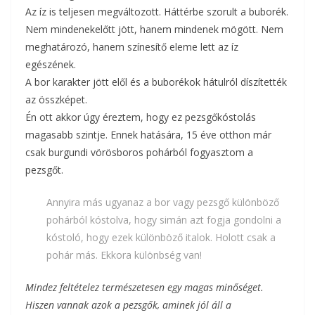
Az íz is teljesen megváltozott. Háttérbe szorult a buborék.
Nem mindenekelőtt jött, hanem mindenek mögött. Nem
meghatározó, hanem színesítő eleme lett az íz
egészének.
A bor karakter jött elől és a buborékok hátulról díszítették
az összképet.
Én ott akkor úgy éreztem, hogy ez pezsgőkóstolás
magasabb szintje. Ennek hatására, 15 éve otthon már
csak burgundi vörösboros pohárból fogyasztom a
pezsgőt.
Annyira más ugyanaz a bor vagy pezsgő különböző
pohárból kóstolva, hogy simán azt fogja gondolni a
kóstoló, hogy ezek különböző italok. Holott csak a
pohár más. Ekkora különbség van!
Mindez feltételez természetesen egy magas minőséget.
Hiszen vannak azok a pezsgők, aminek jól áll a