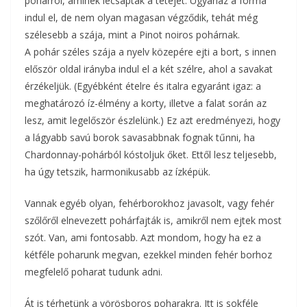
pohárról, aminek lecsapták a tetejét. Ugyanaz a forma
indul el, de nem olyan magasan végződik, tehát még
szélesebb a szája, mint a Pinot noiros pohárnak.
A pohár széles szája a nyelv közepére ejti a bort, s innen
először oldal irányba indul el a két szélre, ahol a savakat
érzékeljük. (Egyébként ételre és italra egyaránt igaz: a
meghatározó íz-élmény a korty, illetve a falat során az
lesz, amit legelőször észlelünk.) Ez azt eredményezi, hogy
a lágyabb savú borok savasabbnak fognak tűnni, ha
Chardonnay-pohárból kóstoljuk őket. Ettől lesz teljesebb,
ha úgy tetszik, harmonikusabb az ízképük.
Vannak egyéb olyan, fehérborokhoz javasolt, vagy fehér
szőlőről elnevezett pohárfajták is, amikről nem ejtek most
szót. Van, ami fontosabb. Azt mondom, hogy ha ez a
kétféle poharunk megvan, ezekkel minden fehér borhoz
megfelelő poharat tudunk adni.
Át is térhetünk a vörösboros poharakra. Itt is sokféle