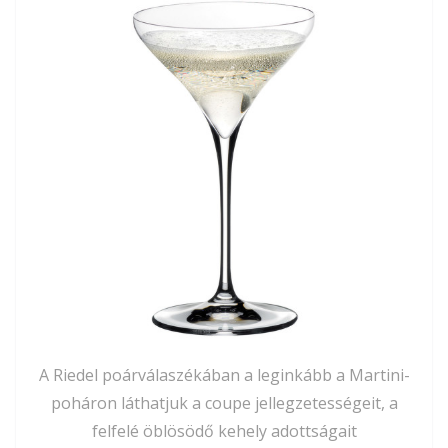
A Riedel poárválaszékában a leginkább a Martini-
poháron láthatjuk a coupe jellegzetességeit, a
felfelé öblösödő kehely adottságait