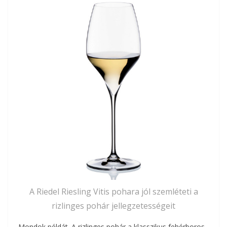
A Riedel Riesling Vitis pohara jól szemléteti a
rizlinges pohár jellegzetességeit
Mondok példát. A rizlinges pohár a klasszikus fehérboros