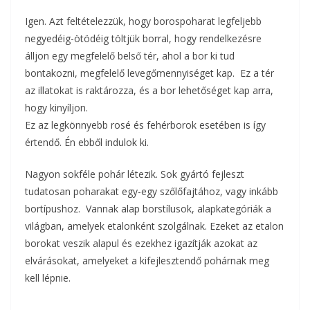
Igen. Azt feltételezzük, hogy borospoharat legfeljebb
negyedéig-ötödéig töltjük borral, hogy rendelkezésre
álljon egy megfelelő belső tér, ahol a bor ki tud
bontakozni, megfelelő levegőmennyiséget kap. Ez a tér
az illatokat is raktározza, és a bor lehetőséget kap arra,
hogy kinyíljon.
Ez az legkönnyebb rosé és fehérborok esetében is így
értendő. Én ebből indulok ki.
Nagyon sokféle pohár létezik. Sok gyártó fejleszt
tudatosan poharakat egy-egy szőlőfajtához, vagy inkább
bortípushoz. Vannak alap borstílusok, alapkategóriák a
világban, amelyek etalonként szolgálnak. Ezeket az etalon
borokat veszik alapul és ezekhez igazítják azokat az
elvárásokat, amelyeket a kifejlesztendő pohárnak meg
kell lépnie.