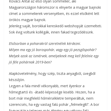
Kovács Antal az első olyan sommelier, aki
Magyarországon háromszor is elnyerte a magyar bajnoki
címet a sommelierek versenyében, és ezzel elsőként lett
örökös magyar bajnok.
Jelenleg saját, borokkal kereskedő webshopját üzemelteti.
Sok évig voltunk kollégák, innen fakad tegeződésünk.
Elsősorban a poharakról szeretnélek kérdezni.
Milyen ma egy jó borospohár, vagy egy jó pezsgőspohár?
Melyek azok az ismérvek, amelyeknek meg kell felelnie egy
jó féle pohárnak 2019-ben?
Alapkövetelmény, hogy szép, tiszta anyagból, üvegből
készüljön.
Legyen a fala minél vékonyabb, mert ilyenkor a
hőmegtartó és -átadó képessége kisebb. Hiszen, ha a
bort már megfelelő hőmérsékletre temperáltuk, nem
szerencsés, ha egy vastag falú pohár „felmelegítí”. A bor
fogyasztása teljesen más élmény egy vékony falú