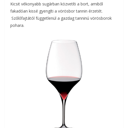
Kicsit vékonyabb sugárban közvetíti a bort, amiből
fakadóan kissé gyengíti a vörösbor tannin érzetét.
Szőlőfajtától függetlenül a gazdag tanninú vörösborok
pohara.