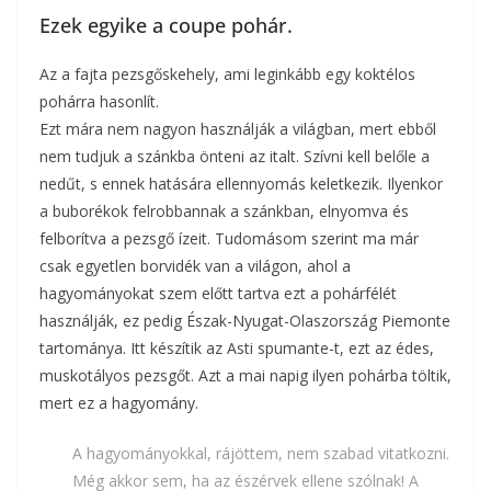
Ezek egyike a coupe pohár.
Az a fajta pezsgőskehely, ami leginkább egy koktélos
pohárra hasonlít.
Ezt mára nem nagyon használják a világban, mert ebből
nem tudjuk a szánkba önteni az italt. Szívni kell belőle a
nedűt, s ennek hatására ellennyomás keletkezik. Ilyenkor
a buborékok felrobbannak a szánkban, elnyomva és
felborítva a pezsgő ízeit. Tudomásom szerint ma már
csak egyetlen borvidék van a világon, ahol a
hagyományokat szem előtt tartva ezt a pohárfélét
használják, ez pedig Észak-Nyugat-Olaszország Piemonte
tartománya. Itt készítik az Asti spumante-t, ezt az édes,
muskotályos pezsgőt. Azt a mai napig ilyen pohárba töltik,
mert ez a hagyomány.
A hagyományokkal, rájöttem, nem szabad vitatkozni.
Még akkor sem, ha az észérvek ellene szólnak! A