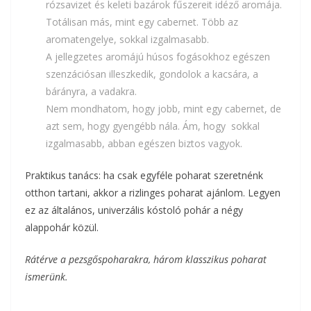
rózsavizet és keleti bazárok fűszereit idéző aromája.
Totálisan más, mint egy cabernet. Több az
aromatengelye, sokkal izgalmasabb.
A jellegzetes aromájú húsos fogásokhoz egészen
szenzációsan illeszkedik, gondolok a kacsára, a
bárányra, a vadakra.
Nem mondhatom, hogy jobb, mint egy cabernet, de
azt sem, hogy gyengébb nála. Ám, hogy sokkal
izgalmasabb, abban egészen biztos vagyok.
Praktikus tanács: ha csak egyféle poharat szeretnénk
otthon tartani, akkor a rizlinges poharat ajánlom. Legyen
ez az általános, univerzális kóstoló pohár a négy
alappohár közül.
Rátérve a pezsgőspoharakra, három klasszikus poharat
ismerünk.