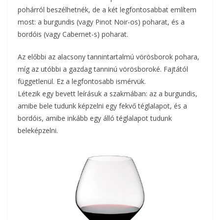
pohárról beszélhetnék, de a két legfontosabbat említem
most: a burgundis (vagy Pinot Noir-os) poharat, és a
bordóis (vagy Cabernet-s) poharat.
Az előbbi az alacsony tannintartalmú vörösborok pohara,
míg az utóbbi a gazdag tanninú vörösboroké. Fajtától
függetlenül. Ez a legfontosabb ismérvük.
Létezik egy bevett leírásuk a szakmában: az a burgundis,
amibe bele tudunk képzelni egy fekvő téglalapot, és a
bordóis, amibe inkább egy álló téglalapot tudunk
beleképzelni.