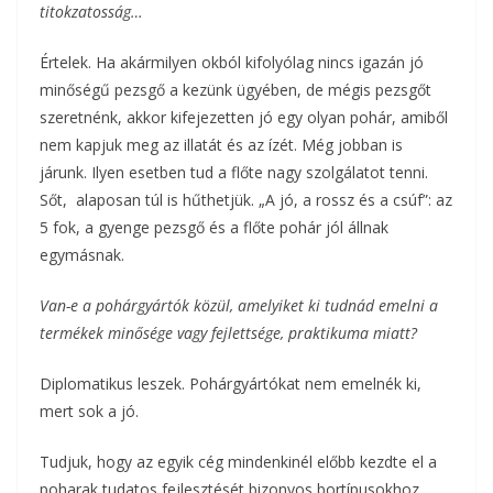
titokzatosság…
Értelek. Ha akármilyen okból kifolyólag nincs igazán jó
minőségű pezsgő a kezünk ügyében, de mégis pezsgőt
szeretnénk, akkor kifejezetten jó egy olyan pohár, amiből
nem kapjuk meg az illatát és az ízét. Még jobban is
járunk. Ilyen esetben tud a flőte nagy szolgálatot tenni.
Sőt, alaposan túl is hűthetjük. „A jó, a rossz és a csúf”: az
5 fok, a gyenge pezsgő és a flőte pohár jól állnak
egymásnak.
Van-e a pohárgyártók közül, amelyiket ki tudnád emelni a
termékek minősége vagy fejlettsége, praktikuma miatt?
Diplomatikus leszek. Pohárgyártókat nem emelnék ki,
mert sok a jó.
Tudjuk, hogy az egyik cég mindenkinél előbb kezdte el a
poharak tudatos fejlesztését bizonyos bortípusokhoz.