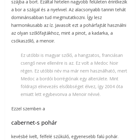
szájba a bort. Ezáltal hirtelen nagyobb felületen érintkezik
a bor a szájjal és a nyelvvel. Az alacsonyabb tannin tehát
dominánsabban tud megmutatkozni. Így lesz
harmonikusabb az íz. Javasolt ezt a pohárfajtát használni
az olyan szőlőfajtákhoz, mint a pinot, a kadarka, a
csókaszőlő, a menoir.
Ez utóbbi is magyar szőlő, a hangzatos, franciásan
csengő neve ellenére is az. Ez volt a Medoc Noir
régen. Ez utóbbi név ma már nem használható, mert
Medoc a bordói borrégiónak egy alterülete. Mint
földrajzi elnevezés elsőbbséget élvez, így 2004 óta
emiatt lett egybevonva a Menoir névvé.
Ezzel szemben a
cabernet-s pohár
kevésbé ívelt, felfelé szűkülő, egyenesebb falú pohár.