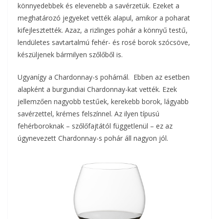
könnyedebbek és elevenebb a savérzetük. Ezeket a
meghatározó jegyeket vették alapul, amikor a poharat
kifejlesztették. Azaz, a rizlinges pohár a könnyű testű,
lendületes savtartalmú fehér- és rosé borok szócsöve,
készüljenek bármilyen szőlőből is.
Ugyanígy a Chardonnay-s pohárnál. Ebben az esetben
alapként a burgundiai Chardonnay-kat vették. Ezek
jellemzően nagyobb testűek, kerekebb borok, lágyabb
savérzettel, krémes felszínnel. Az ilyen típusú
fehérboroknak – szőlőfajtától függetlenül – ez az
úgynevezett Chardonnay-s pohár áll nagyon jól.