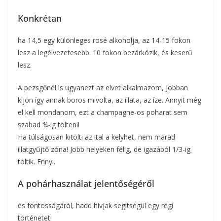
Konkrétan
ha 14,5 egy különleges rosé alkoholja, az 14-15 fokon
lesz a legélvezetesebb. 10 fokon bezárkózik, és keserű
lesz.
A pezsgőnél is ugyanezt az elvet alkalmazom, Jobban
kijön így annak boros mivolta, az illata, az íze. Annyit még
el kell mondanom, ezt a champagne-os poharat sem
szabad ¾-ig tölteni!
Ha túlságosan kitölti az ital a kelyhet, nem marad
illatgyűjtő zóna! Jobb helyeken félig, de igazából 1/3-ig
töltik. Ennyi.
A pohárhasználat jelentőségéről
és fontosságáról, hadd hívjak segítségül egy régi
történetet!