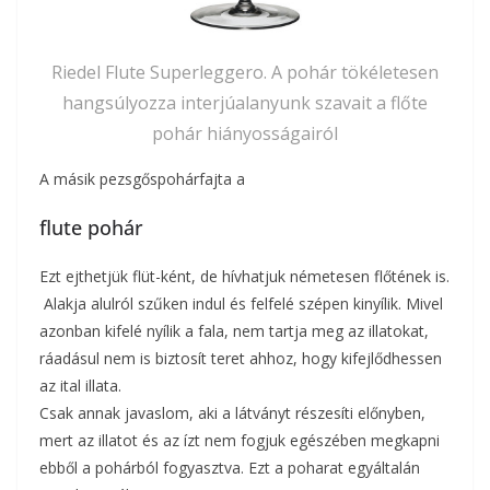
Riedel Flute Superleggero. A pohár tökéletesen
hangsúlyozza interjúalanyunk szavait a flőte
pohár hiányosságairól
A másik pezsgőspohárfajta a
flute pohár
Ezt ejthetjük flüt-ként, de hívhatjuk németesen flőtének is.
Alakja alulról szűken indul és felfelé szépen kinyílik. Mivel
azonban kifelé nyílik a fala, nem tartja meg az illatokat,
ráadásul nem is biztosít teret ahhoz, hogy kifejlődhessen
az ital illata.
Csak annak javaslom, aki a látványt részesíti előnyben,
mert az illatot és az ízt nem fogjuk egészében megkapni
ebből a pohárból fogyasztva. Ezt a poharat egyáltalán