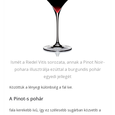
Ismét a Riedel Vitis sorozata, annak a Pinot Noir-
pohara illusztrálja ezúttal a burgundis pohár
egyedi jellegét
Közöttük a lényegi különbség a fal íve.
A Pinot-s pohár
fala kerekebb ívű, így ez szélesebb sugárban közvetíti a