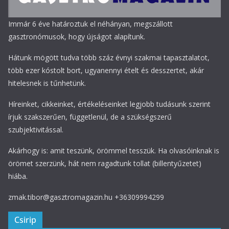
Immár 6 éve határoztuk el néhányan, megszállott
gasztronómusok, hogy újságot alapítunk.
Hátunk mögött tudva több száz évnyi szakmai tapasztalatot,
több ezer kóstolt bort, ugyanennyi ételt és desszertet, akár
hitelesnek is tűnhetünk.
Híreinket, cikkeinket, értékeléseinket legjobb tudásunk szerint
írjuk szakszerűen, függetlenül, de a szükségszerű
szubjektivitással.
Akárhogy is: amit teszünk, örömmel tesszük. Ha olvasóinknak is
örömet szerzünk, hát nem ragadtunk tollat (billentyűzetet)
hiába.
zmak.tibor@gasztromagazin.hu +36309994299
Csirip