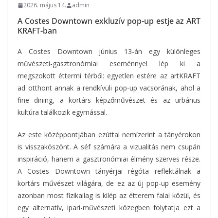
2026. május 14.
admin
A Costes Downtown exkluzív pop-up estje az ART
KRAFT-ban
A Costes Downtown június 13-án egy különleges
művészeti-gasztronómiai eseménnyel lép ki a
megszokott éttermi térből: egyetlen estére az artKRAFT
ad otthont annak a rendkívüli pop-up vacsorának, ahol a
fine dining, a kortárs képzőművészet és az urbánus
kultúra találkozik egymással.
Az este középpontjában ezúttal nemízerint a tányérokon
is visszaköszönt. A séf számára a vizualitás nem csupán
inspiráció, hanem a gasztronómiai élmény szerves része.
A Costes Downtown tányérjai régóta reflektálnak a
kortárs művészet világára, de ez az új pop-up esemény
azonban most fizikailag is kilép az étterem falai közül, és
egy alternatív, ipari-művészeti közegben folytatja ezt a