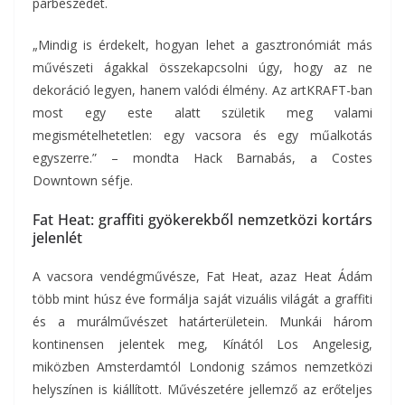
párbeszédet.
„Mindig is érdekelt, hogyan lehet a gasztronómiát más
művészeti ágakkal összekapcsolni úgy, hogy az ne
dekoráció legyen, hanem valódi élmény. Az artKRAFT-ban
most egy este alatt születik meg valami
megismételhetetlen: egy vacsora és egy műalkotás
egyszerre.” – mondta Hack Barnabás, a Costes
Downtown séfje.
Fat Heat: graffiti gyökerekből nemzetközi kortárs
jelenlét
A vacsora vendégművésze, Fat Heat, azaz Heat Ádám
több mint húsz éve formálja saját vizuális világát a graffiti
és a murálművészet határterületein. Munkái három
kontinensen jelentek meg, Kínától Los Angelesig,
miközben Amsterdamtól Londonig számos nemzetközi
helyszínen is kiállított. Művészetére jellemző az erőteljes