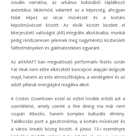
vizuális narratíva, az urbánus kultúrából táplálkozó
autentikus látásmód, valamint az a képesség, ahogyan
hidat képez az utcai művészet és a kortárs
képzőművészet között. Az elsők között kezdett el
kiterjesztett valóságot (AR) integrálni alkotásaiba, munkái
pedig rendszeresen jelennek meg nagyméretű közterületi
falfestményeken és galériaterekben egyaránt.
Az artKRAFT-ban megvalósuló performatív festés során
Fat Heat nem előre elkészített koncepció alapján dolgozik
majd, hanem az este atmoszférájára, a vendégekre és az
adott pillanat energiájára reagálva alkot.
A Costes Downtown ezzel az esttel tovább erősíti azt a
szemléletet, amely szerint a fine dining ma már nem
csupán étkezés, hanem komplex kulturális élmény.
Találkozási pont a gasztronómia, a kortárs művészet és
a városi kreatív közeg között. A június 13-i eseményre