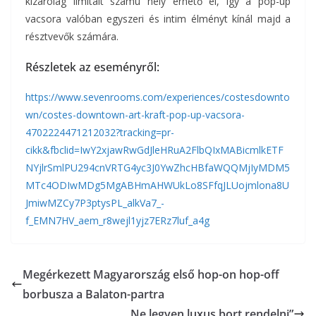
kizárólag limitált számú hely érhető el, így a pop-up
vacsora valóban egyszeri és intim élményt kínál majd a
résztvevők számára.
Részletek az eseményről:
https://www.sevenrooms.com/experiences/costesdownto
wn/costes-downtown-art-kraft-pop-up-vacsora-
4702224471212032?tracking=pr-
cikk&fbclid=IwY2xjawRwGdJleHRuA2FlbQIxMABicmlkETF
NYjlrSmlPU294cnVRTG4yc3J0YwZhcHBfaWQQMjIyMDM5
MTc4ODIwMDg5MgABHmAHWUkLo8SFfqJLUojmlona8U
JmiwMZCy7P3ptysPL_alkVa7_-
f_EMN7HV_aem_r8wejl1yjz7ERz7luf_a4g
Megérkezett Magyarország első hop-on hop-off
borbusza a Balaton-partra
„Ne legyen luxus bort rendelni”