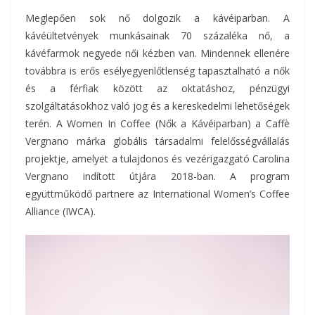
Meglepően sok nő dolgozik a kávéiparban. A
kávéültetvények munkásainak 70 százaléka nő, a
kávéfarmok negyede női kézben van. Mindennek ellenére
továbbra is erős esélyegyenlőtlenség tapasztalható a nők
és a férfiak között az oktatáshoz, pénzügyi
szolgáltatásokhoz való jog és a kereskedelmi lehetőségek
terén. A Women In Coffee (Nők a Kávéiparban) a Caffè
Vergnano márka globális társadalmi felelősségvállalás
projektje, amelyet a tulajdonos és vezérigazgató Carolina
Vergnano indított útjára 2018-ban. A program
együttműködő partnere az International Women’s Coffee
Alliance (IWCA).