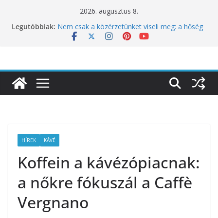
Skip
2026. augusztus 8.
10 éves lett a Botanica: a világ legjobb
to
Legutóbbiak:
éttermeinek inspirációiból született jubileumi
content
menü
Nem csak a közérzetünket viseli meg: a hőség
a koncentrációt is próbára teszi
Budapest is csatlakozik a Perui Pisco Világnap
nemzetközi ünnepléséhez
Nem a koffeinnel van a baj, hanem azzal,
ahogyan fogyasztjuk
Déli Part Gasztronómiai Sajtóesemény
HÍREK
KÁVÉ
Koffein a kávézópiacnak:
a nőkre fókuszál a Caffè
Vergnano