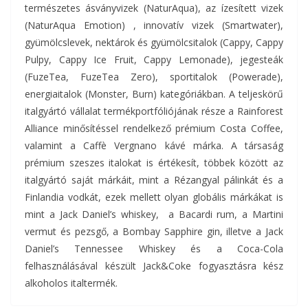
természetes ásványvizek (NaturAqua), az ízesített vizek
(NaturAqua Emotion) , innovatív vizek (Smartwater),
gyümölcslevek, nektárok és gyümölcsitalok (Cappy, Cappy
Pulpy, Cappy Ice Fruit, Cappy Lemonade), jegesteák
(FuzeTea, FuzeTea Zero), sportitalok (Powerade),
energiaitalok (Monster, Burn) kategóriákban. A teljeskörű
italgyártó vállalat termékportfóliójának része a Rainforest
Alliance minősítéssel rendelkező prémium Costa Coffee,
valamint a Caffè Vergnano kávé márka. A társaság
prémium szeszes italokat is értékesít, többek között az
italgyártó saját márkáit, mint a Rézangyal pálinkát és a
Finlandia vodkát, ezek mellett olyan globális márkákat is
mint a Jack Daniel’s whiskey, a Bacardi rum, a Martini
vermut és pezsgő, a Bombay Sapphire gin, illetve a Jack
Daniel’s Tennessee Whiskey és a Coca-Cola
felhasználásával készült Jack&Coke fogyasztásra kész
alkoholos italtermék.