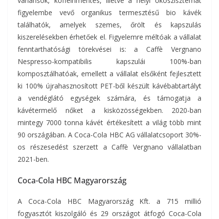
variánsok, koffeinmentes, illetve a helyi ökoszisztémát
figyelembe vevő organikus termesztésű bio kávék
találhatók, amelyek szemes, őrölt és kapszulás
kiszerelésekben érhetőek el. Figyelemre méltóak a vállalat
fenntarthatósági törekvései is: a Caffè Vergnano
Nespresso-kompatibilis kapszulái 100%-ban
komposztálhatóak, emellett a vállalat elsőként fejlesztett
ki 100% újrahasznosított PET-ből készült kávébabtartályt
a vendéglátó egységek számára, és támogatja a
kávétermelő nőket a kisközösségekben. 2020-ban
mintegy 7000 tonna kávét értékesített a világ több mint
90 országában. A Coca-Cola HBC AG vállalatcsoport 30%-
os részesedést szerzett a Caffè Vergnano vállalatban
2021-ben.
Coca-Cola HBC Magyarország
A Coca-Cola HBC Magyarország Kft. a 715 millió
fogyasztót kiszolgáló és 29 országot átfogó Coca-Cola