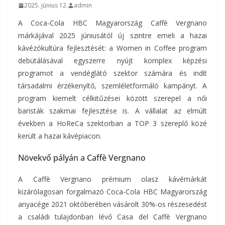
2025. június 12.
admin
A Coca-Cola HBC Magyarország Caffè Vergnano
márkájával 2025 júniusától új szintre emeli a hazai
kávézókultúra fejlesztését: a Women in Coffee program
debütálásával egyszerre nyújt komplex képzési
programot a vendéglátó szektor számára és indít
társadalmi érzékenyítő, szemléletformáló kampányt. A
program kiemelt célkitűzései között szerepel a női
baristák szakmai fejlesztése is. A vállalat az elmúlt
években a HoReCa szektorban a TOP 3 szereplő közé
került a hazai kávépiacon.
Növekvő pályán a Caffè Vergnano
A Caffè Vergnano prémium olasz kávémárkát
kizárólagosan forgalmazó Coca-Cola HBC Magyarország
anyacége 2021 októberében vásárolt 30%-os részesedést
a családi tulajdonban lévő Casa del Caffè Vergnano