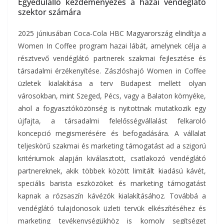
Egyedülálló kezdeményezés a hazai vendéglátó
szektor számára
2025 júniusában Coca-Cola HBC Magyarország elindítja a
Women In Coffee program hazai lábát, amelynek célja a
résztvevő vendéglátó partnerek szakmai fejlesztése és
társadalmi érzékenyítése. Zászlóshajó Women in Coffee
üzletek kialakítása a terv Budapest mellett olyan
városokban, mint Szeged, Pécs, vagy a Balaton környéke,
ahol a fogyasztóközönség is nyitottnak mutatkozik egy
újfajta, a társadalmi felelősségvállalást felkaroló
koncepció megismerésére és befogadására. A vállalat
teljeskörű szakmai és marketing támogatást ad a szigorú
kritériumok alapján kiválasztott, csatlakozó vendéglátó
partnereknek, akik többek között limitált kiadású kávét,
speciális barista eszközöket és marketing támogatást
kapnak a rózsaszín kávézók kialakításához. Továbbá a
vendéglátó tulajdonosok üzleti tervük elkészítéséhez és
marketing tevékenységükhöz is komoly segítséget