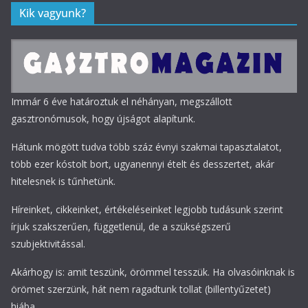
Kik vagyunk?
Immár 6 éve határoztuk el néhányan, megszállott
gasztronómusok, hogy újságot alapítunk.
Hátunk mögött tudva több száz évnyi szakmai tapasztalatot,
több ezer kóstolt bort, ugyanennyi ételt és desszertet, akár
hitelesnek is tűnhetünk.
Híreinket, cikkeinket, értékeléseinket legjobb tudásunk szerint
írjuk szakszerűen, függetlenül, de a szükségszerű
szubjektivitással.
Akárhogy is: amit teszünk, örömmel tesszük. Ha olvasóinknak is
örömet szerzünk, hát nem ragadtunk tollat (billentyűzetet)
hiába.