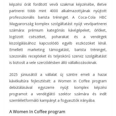
képzési órát fordított vevői szakmai képzésébe, illetve
partnerei több mint 4000 alkalmazottjának nyújtott
professzionális barista tréninget. A Coca-Cola HBC
Magyarország komplex szolgáltatást nyújt vevőpartnerei
számára: prémium kategóriás kávégépeket, őrlőket,
logózott csészéket, poharakat és a vendégek
kiszolgálásához kapcsolódó egyéb eszközöket kínál.
Emellett marketing támogatást, barista tréninget,
szezonális recepteket és teljeskörű szerviz szolgáltatást
is biztosít a vele szerződésben álló vállalkozásoknak.
2025 júniusától a vállalat új szintre emeli a hazai
kávékultúra fejlesztését: a Women in Coffee program
debütálásával egyszerre nyújt komplex képzési
programot a vendéglátó szektor számára és indít
szemléletformáló kampányt a fogyasztók irányába.
A Women In Coffee program