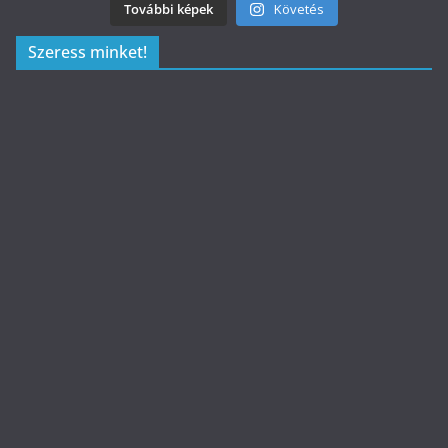
További képek
Követés
Szeress minket!