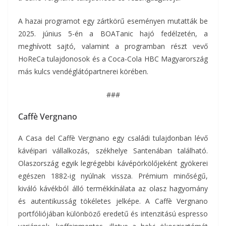
A hazai programot egy zártkörű eseményen mutatták be
2025. június 5-én a BOATanic hajó fedélzetén, a
meghívott sajtó, valamint a programban részt vevő
HoReCa tulajdonosok és a Coca-Cola HBC Magyarország
más kulcs vendéglátópartnerei körében.
###
Caffè Vergnano
A Casa del Caffè Vergnano egy családi tulajdonban lévő
kávéipari vállalkozás, székhelye Santenában található.
Olaszország egyik legrégebbi kávépörkölőjeként gyökerei
egészen 1882-ig nyúlnak vissza. Prémium minőségű,
kiváló kávékból álló termékkínálata az olasz hagyomány
és autentikusság tökéletes jelképe. A Caffè Vergnano
portfóliójában különböző eredetű és intenzitású espresso