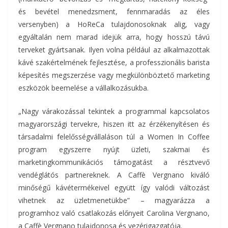
és bevétel menedzsment, fennmaradás az éles
versenyben) a HoReCa tulajdonosoknak alig, vagy
egyáltalán nem marad idejük arra, hogy hosszú távú
terveket gyártsanak. Ilyen volna például az alkalmazottak
kávé szakértelmének fejlesztése, a professzionális barista
képesítés megszerzése vagy megkülönböztető marketing
eszközök beemelése a vállalkozásukba.
„Nagy várakozással tekintek a programmal kapcsolatos
magyarországi tervekre, hiszen itt az érzékenyítésen és
társadalmi felelősségvállaláson túl a Women In Coffee
program egyszerre nyújt üzleti, szakmai és
marketingkommunikációs támogatást a résztvevő
vendéglátós partnereknek. A Caffè Vergnano kiváló
minőségű kávétermékeivel együtt így valódi változást
vihetnek az üzletmenetükbe” – magyarázza a
programhoz való csatlakozás előnyeit Carolina Vergnano,
a Caffè Vergnano tulajdonosa és vezérigazgatója.