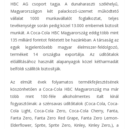
HBC AG csoport tagja. A dunaharaszti székhelyű,
Magyarországon két palackozó-üzemet működtető
vállalat 1000 munkavállalót foglalkoztat, teljes
tevékenysége során pedig közel 13.000 embernek biztosít
munkát. A Coca-Cola HBC Magyarország eddig több mint
135 milliárd forintot fektetett be hazánkban. A társaság az
egyik legjelentősebb magyar élelmiszer-feldolgozó,
termékeit 14 országba exportálja. Az üdítőitalok
előállításához használt alapanyagok közel kétharmadát
belföldi szállítók biztosítják.
Az elmúlt évek folyamatos termékfejlesztésének
köszönhetően a Coca-Cola HBC Magyarország ma már
több mint 100-féle alkoholmentes italt kínál
fogyasztóinak: a szénsavas üdítőitalok (Coca-Cola, Coca-
Cola Light, Coca-Cola Zero, Coca-Cola Cherry, Fanta,
Fanta Zero, Fanta Zero Red Grape, Fanta Zero Lemon-
Elderflower, Sprite, Sprite Zero, Kinley, Kinley Zero,), a