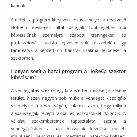
kapnak.
Emellett a program kifejezett fókuszt helyez a résztvevő
HoReCa egységek által delegált többségében női
képviselőnek személyre szabott tréningeken és
professzionális barista képzésen való részvételére, így
támogatva a képzett női baristák szakmai fejlődését a
szektorban.
Hogyan segít a hazai program a HoReCa szektor
kihívásain?
A vendéglátás szektor egy kifejezetten minőség-érzékeny
terület, hiszen nagyon sok múlik a vendéget kiszolgáló
személyzet felkészültségén, valamint azon, hogy milyen
alapanyaggal, receptúrákkal és eszközökkel dolgozik. A
vállalat szakembereinek tapasztalatai szerint a
vendéglátásban a napi kihívások kezelése mellett
(munkaerő- bevonzás és -megtartás, hatékony költség-