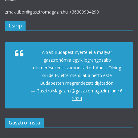
zmak.tibor@gasztromagazin.hu +36309994299
Csirip
A Salt Budapest nyerte el a magyar
gasztronómia egyik legrangosabb
elismeréseként számon tartott Audi - Dining
Guide Év étterme díjat a hétfő este
Budapesten megrendezett díjátadón.
— GasztroMagazin (@gasztromagazin)
June 6,
2024
Gasztro Insta