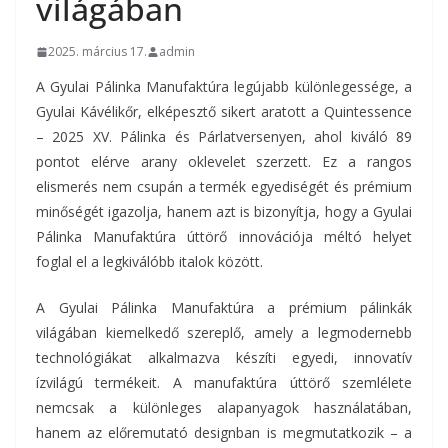
világában
2025. március 17.
admin
A Gyulai Pálinka Manufaktúra legújabb különlegessége, a
Gyulai Kávélikőr, elképesztő sikert aratott a Quintessence
– 2025 XV. Pálinka és Párlatversenyen, ahol kiváló 89
pontot elérve arany oklevelet szerzett. Ez a rangos
elismerés nem csupán a termék egyediségét és prémium
minőségét igazolja, hanem azt is bizonyítja, hogy a Gyulai
Pálinka Manufaktúra úttörő innovációja méltó helyet
foglal el a legkiválóbb italok között.
A Gyulai Pálinka Manufaktúra a prémium pálinkák
világában kiemelkedő szereplő, amely a legmodernebb
technológiákat alkalmazva készíti egyedi, innovatív
ízvilágú termékeit. A manufaktúra úttörő szemlélete
nemcsak a különleges alapanyagok használatában,
hanem az előremutató designban is megmutatkozik – a