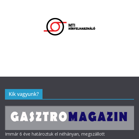
Kik vagyunk?
Immár 6 éve határoztuk el néhányan, megszállott