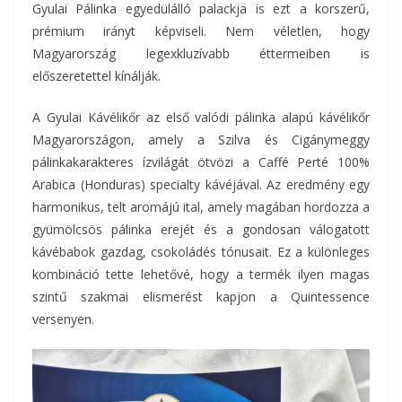
Gyulai Pálinka egyedülálló palackja is ezt a korszerű,
prémium irányt képviseli. Nem véletlen, hogy
Magyarország legexkluzívabb éttermeiben is
előszeretettel kínálják.
A Gyulai Kávélikőr az első valódi pálinka alapú kávélikőr
Magyarországon, amely a Szilva és Cigánymeggy
pálinkakarakteres ízvilágát ötvözi a Caffé Perté 100%
Arabica (Honduras) specialty kávéjával. Az eredmény egy
harmonikus, telt aromájú ital, amely magában hordozza a
gyümölcsös pálinka erejét és a gondosan válogatott
kávébabok gazdag, csokoládés tónusait. Ez a különleges
kombináció tette lehetővé, hogy a termék ilyen magas
szintű szakmai elismerést kapjon a Quintessence
versenyen.