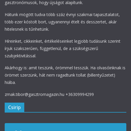
gasztronómusok, hogy újságot alapítunk.
Hátunk mögött tudva több száz évnyi szakmai tapasztalatot,
több ezer kóstolt bort, ugyanennyi ételt és desszertet, akár
hitelesnek is tűnhetünk.
Híreinket, cikkeinket, értékeléseinket legjobb tudásunk szerint
írjuk szakszerűen, függetlenül, de a szükségszerű
szubjektivitással.
Akárhogy is: amit teszünk, örömmel tesszük. Ha olvasóinknak is
örömet szerzünk, hát nem ragadtunk tollat (billentyűzetet)
hiába.
zmak.tibor@gasztromagazin.hu +36309994299
Csirip