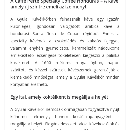
A Caffé Perté Specialty Coffee Honduras – A kávé,
amely új szintre emeli az ízélményt
A Gyulai Kávélikőrben felhasznált kávé egy igazán
különleges, gondosan válogatott arabica kávé a
hondurasi Santa Rosa de Copan régióból. Ennek a
specialty kávénak a csokoládés és kakaós ízjegyei,
valamint enyhén gyümölcsös, karamellizált nádcukorra
emlékeztető lecsengése tökéletesen kiegészíti a pálinka
karakterét. A 1600 méteres magasságban, napon
szárított és kézzel szüretelt kávészemek garantálják a
kiemelkedő minőséget, amely a Gyulai Kávélikőr minden
kortyában érezhető.
Egy ital, amely koktélként is megállja a helyét
A Gyulai Kávélikőr nemcsak önmagában fogyasztva nyújt
kifinomult élményt, hanem koktélalapanyagként is
megállja a helyét. Elegáns desszertitalok, kávékoktélok és