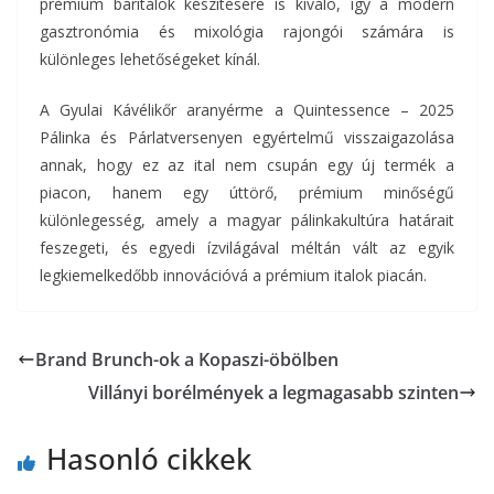
prémium báritalok készítésére is kiváló, így a modern
gasztronómia és mixológia rajongói számára is
különleges lehetőségeket kínál.
A Gyulai Kávélikőr aranyérme a Quintessence – 2025
Pálinka és Párlatversenyen egyértelmű visszaigazolása
annak, hogy ez az ital nem csupán egy új termék a
piacon, hanem egy úttörő, prémium minőségű
különlegesség, amely a magyar pálinkakultúra határait
feszegeti, és egyedi ízvilágával méltán vált az egyik
legkiemelkedőbb innovációvá a prémium italok piacán.
Brand Brunch-ok a Kopaszi-öbölben
Villányi borélmények a legmagasabb szinten
Hasonló cikkek