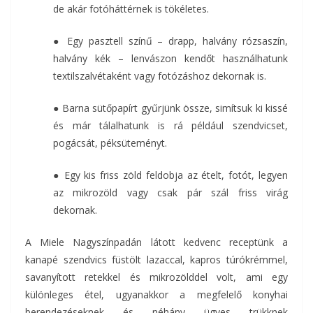
de akár fotóháttérnek is tökéletes.
● Egy pasztell színű – drapp, halvány rózsaszín,
halvány kék – lenvászon kendőt használhatunk
textilszalvétaként vagy fotózáshoz dekornak is.
● Barna sütőpapírt gyűrjünk össze, simítsuk ki kissé
és már tálalhatunk is rá például szendvicset,
pogácsát, péksüteményt.
● Egy kis friss zöld feldobja az ételt, fotót, legyen
az mikrozöld vagy csak pár szál friss virág
dekornak.
A Miele Nagyszínpadán látott kedvenc receptünk a
kanapé szendvics füstölt lazaccal, kapros túrókrémmel,
savanyított retekkel és mikrozölddel volt, ami egy
különleges étel, ugyanakkor a megfelelő konyhai
berendezéseknek és néhány ügyes trükknek