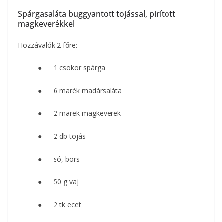
Spárgasaláta buggyantott tojással, pirított
magkeverékkel
Hozzávalók 2 főre:
● 1 csokor spárga
● 6 marék madársaláta
● 2 marék magkeverék
● 2 db tojás
● só, bors
● 50 g vaj
● 2 tk ecet