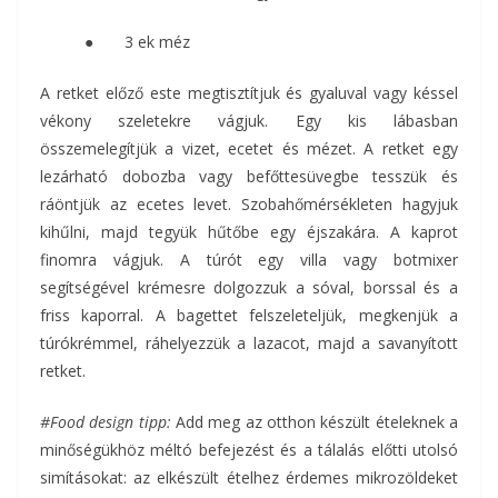
● 3 ek méz
A retket előző este megtisztítjuk és gyaluval vagy késsel
vékony szeletekre vágjuk. Egy kis lábasban
összemelegítjük a vizet, ecetet és mézet. A retket egy
lezárható dobozba vagy befőttesüvegbe tesszük és
ráöntjük az ecetes levet. Szobahőmérsékleten hagyjuk
kihűlni, majd tegyük hűtőbe egy éjszakára. A kaprot
finomra vágjuk. A túrót egy villa vagy botmixer
segítségével krémesre dolgozzuk a sóval, borssal és a
friss kaporral. A bagettet felszeleteljük, megkenjük a
túrókrémmel, ráhelyezzük a lazacot, majd a savanyított
retket.
#Food design tipp:
Add meg az otthon készült ételeknek a
minőségükhöz méltó befejezést és a tálalás előtti utolsó
simításokat: az elkészült ételhez érdemes mikrozöldeket