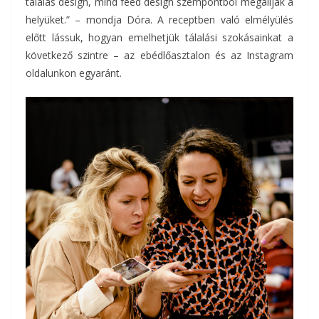
tálalás design, mind feed design szempontból megállják a
helyüket.” – mondja Dóra. A receptben való elmélyülés
előtt lássuk, hogyan emelhetjük tálalási szokásainkat a
következő szintre – az ebédlőasztalon és az Instagram
oldalunkon egyaránt.