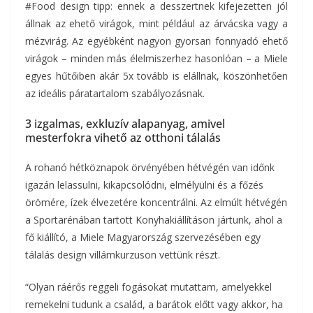
#Food design tipp: ennek a desszertnek kifejezetten jól
állnak az ehető virágok, mint például az árvácska vagy a
mézvirág. Az egyébként nagyon gyorsan fonnyadó ehető
virágok – minden más élelmiszerhez hasonlóan – a Miele
egyes hűtőiben akár 5x tovább is elállnak, köszönhetően
az ideális páratartalom szabályozásnak.
3 izgalmas, exkluzív alapanyag, amivel
mesterfokra vihető az otthoni tálalás
A rohanó hétköznapok örvényében hétvégén van időnk
igazán lelassulni, kikapcsolódni, elmélyülni és a főzés
örömére, ízek élvezetére koncentrálni. Az elmúlt hétvégén
a Sportarénában tartott Konyhakiállításon jártunk, ahol a
fő kiállító, a Miele Magyarország szervezésében egy
tálalás design villámkurzuson vettünk részt.
“Olyan ráérős reggeli fogásokat mutattam, amelyekkel
remekelni tudunk a család, a barátok előtt vagy akkor, ha