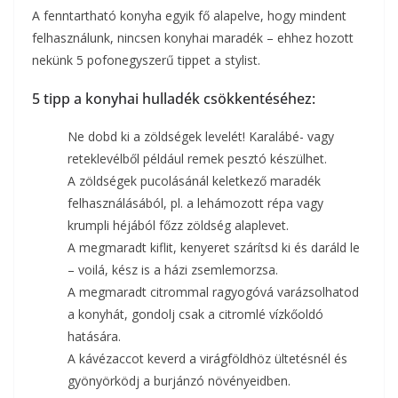
A fenntartható konyha egyik fő alapelve, hogy mindent
felhasználunk, nincsen konyhai maradék – ehhez hozott
nekünk 5 pofonegyszerű tippet a stylist.
5 tipp a konyhai hulladék csökkentéséhez:
Ne dobd ki a zöldségek levelét! Karalábé- vagy
reteklevélből például remek pesztó készülhet.
A zöldségek pucolásánál keletkező maradék
felhasználásából, pl. a lehámozott répa vagy
krumpli héjából főzz zöldség alaplevet.
A megmaradt kiflit, kenyeret szárítsd ki és daráld le
– voilá, kész is a házi zsemlemorzsa.
A megmaradt citrommal ragyogóvá varázsolhatod
a konyhát, gondolj csak a citromlé vízkőoldó
hatására.
A kávézaccot keverd a virágföldhöz ültetésnél és
gyönyörködj a burjánzó növényeidben.