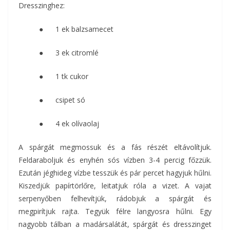
Dresszinghez:
● 1 ek balzsamecet
● 3 ek citromlé
● 1 tk cukor
● csipet só
● 4 ek olívaolaj
A spárgát megmossuk és a fás részét eltávolítjuk.
Feldaraboljuk és enyhén sós vízben 3-4 percig főzzük.
Ezután jéghideg vízbe tesszük és pár percet hagyjuk hűlni.
Kiszedjük papírtörlőre, leitatjuk róla a vizet. A vajat
serpenyőben felhevítjük, rádobjuk a spárgát és
megpirítjuk rajta. Tegyük félre langyosra hűlni. Egy
nagyobb tálban a madársalátát, spárgát és dresszinget