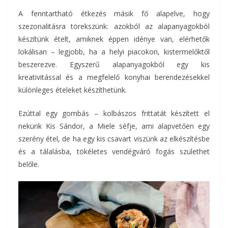
A fenntartható étkezés másik fő alapelve, hogy
szezonalitásra törekszünk: azokból az alapanyagokból
készítünk ételt, amiknek éppen idénye van, elérhetők
lokálisan – legjobb, ha a helyi piacokon, kistermelőktől
beszerezve. Egyszerű alapanyagokból egy kis
kreativitással és a megfelelő konyhai berendezésekkel
különleges ételeket készíthetünk.
Ezúttal egy gombás – kolbászos frittatát készített el
nekünk Kis Sándor, a Miele séfje, ami alapvetően egy
szerény étel, de ha egy kis csavart viszünk az elkészítésbe
és a tálalásba, tökéletes vendégváró fogás születhet
belőle.