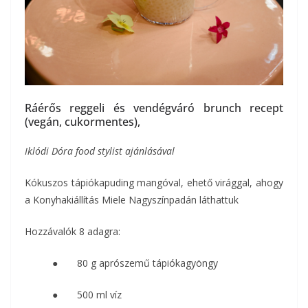
Ráérős reggeli és vendégváró brunch recept
(vegán, cukormentes),
Iklódi Dóra food stylist ajánlásával
Kókuszos tápiókapuding mangóval, ehető virággal, ahogy
a Konyhakiállítás Miele Nagyszínpadán láthattuk
Hozzávalók 8 adagra:
● 80 g aprószemű tápiókagyöngy
● 500 ml víz