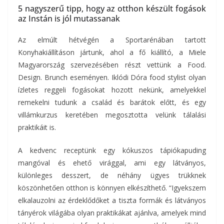
5 nagyszerű tipp, hogy az otthon készült fogások
az Instán is jól mutassanak
Az elmúlt hétvégén a Sportarénában tartott
Konyhakiállításon jártunk, ahol a fő kiállító, a Miele
Magyarország szervezésében részt vettünk a Food.
Design. Brunch eseményen. Iklódi Dóra food stylist olyan
ízletes reggeli fogásokat hozott nekünk, amelyekkel
remekelni tudunk a család és barátok előtt, és egy
villámkurzus keretében megosztotta velünk tálalási
praktikáit is.
A kedvenc receptünk egy kókuszos tápiókapuding
mangóval és ehető virággal, ami egy látványos,
különleges desszert, de néhány ügyes trükknek
köszönhetően otthon is könnyen elkészíthető. “Igyekszem
elkalauzolni az érdeklődőket a tiszta formák és látványos
tányérok világába olyan praktikákat ajánlva, amelyek mind