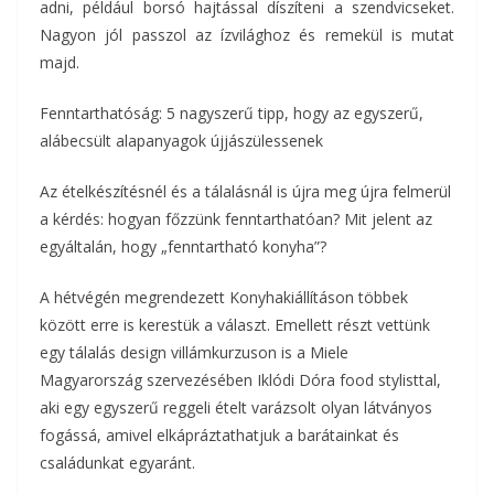
adni, például borsó hajtással díszíteni a szendvicseket.
Nagyon jól passzol az ízvilághoz és remekül is mutat
majd.
Fenntarthatóság: 5 nagyszerű tipp, hogy az egyszerű,
alábecsült alapanyagok újjászülessenek
Az ételkészítésnél és a tálalásnál is újra meg újra felmerül
a kérdés: hogyan főzzünk fenntarthatóan? Mit jelent az
egyáltalán, hogy „fenntartható konyha”?
A hétvégén megrendezett Konyhakiállításon többek
között erre is kerestük a választ. Emellett részt vettünk
egy tálalás design villámkurzuson is a Miele
Magyarország szervezésében Iklódi Dóra food stylisttal,
aki egy egyszerű reggeli ételt varázsolt olyan látványos
fogássá, amivel elkápráztathatjuk a barátainkat és
családunkat egyaránt.