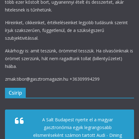
több ezer kóstolt bort, ugyanennyi ételt és desszertet, akár
hitelesnek is tűnhetünk.
Híreinket, cikkeinket, értékeléseinket legjobb tudásunk szerint
írjuk szakszerűen, függetlenül, de a szükségszerű
szubjektivitással.
Akárhogy is: amit teszünk, örömmel tesszük. Ha olvasóinknak is
örömet szerzünk, hát nem ragadtunk tollat (billentyűzetet)
hiába.
zmak.tibor@gasztromagazin.hu +36309994299
Csirip
A Salt Budapest nyerte el a magyar
gasztronómia egyik legrangosabb
elismeréseként számon tartott Audi - Dining