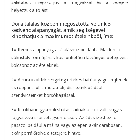
salátából, megszórjuk a magvakkal és a tetejére
helyezzük a tojást.
Dóra tálalás közben megosztotta velünk 3
kedvenc alapanyagát, amik segítségével
kihozhatjuk a maximumot ételeinkből, íme:
1# Remek alapanyag a tálaláshoz például a Maldon só,
sókristály formájának köszönhetően látványos befejezést
kölcsönöz az ételeknek.
2# A mikrozöldek rengeteg értékes hatóanyagot rejtenek
és roppant jól is mutatnak, díszítsünk például
szendvicseinket borsóhajtással.
3# Kirobbanó gyümölcshatást adnak a liofilizált, vagyis
fagyasztva szárított gyümölcsök. Az édes ízekhez jól
passzol például a málna vagy az eper, akár darabosan,
akár porrá őrölve a tetejére hintve.