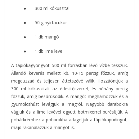
● 300 ml kókuszital
● 50 g nyírfacukor
● 1 db mangó
● 1 db lime leve
A tápiókagyöngyöt 500 ml forrásban lévő vízbe tesszük.
Állandó keverés mellett kb. 10-15 percig főzzük, amíg
megduzzad és teljesen áttetszővé válik. Hozzáöntjük a
300 ml kókuszitalt az édesítőszerrel, és néhány percig
főzzük, amíg besűrűsödik. A mangót meghámozzuk és a
gyümölcshúst levágjuk a magról. Nagyobb darabokra
vágjuk és a lime levével együtt botmixerrel pürésítjük. A
pohárkrémhez a poharakba adagoljuk a tápiókapudingot,
majd rákanalazzuk a mangót is.