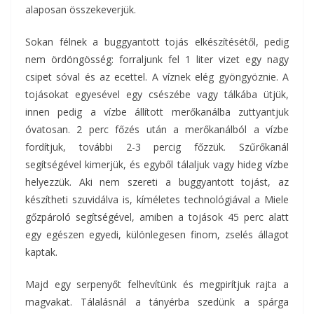
alaposan összekeverjük.
Sokan félnek a buggyantott tojás elkészítésétől, pedig
nem ördöngösség: forraljunk fel 1 liter vizet egy nagy
csipet sóval és az ecettel. A víznek elég gyöngyöznie. A
tojásokat egyesével egy csészébe vagy tálkába ütjük,
innen pedig a vízbe állított merőkanálba zuttyantjuk
óvatosan. 2 perc főzés után a merőkanálból a vízbe
fordítjuk, további 2-3 percig főzzük. Szűrőkanál
segítségével kimerjük, és egyből tálaljuk vagy hideg vízbe
helyezzük. Aki nem szereti a buggyantott tojást, az
készítheti szuvidálva is, kíméletes technológiával a Miele
gőzpároló segítségével, amiben a tojások 45 perc alatt
egy egészen egyedi, különlegesen finom, zselés állagot
kaptak.
Majd egy serpenyőt felhevítünk és megpirítjuk rajta a
magvakat. Tálalásnál a tányérba szedünk a spárga