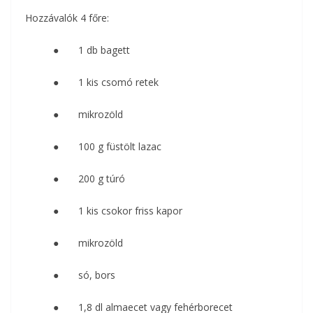
Hozzávalók 4 főre:
● 1 db bagett
● 1 kis csomó retek
● mikrozöld
● 100 g füstölt lazac
● 200 g túró
● 1 kis csokor friss kapor
● mikrozöld
● só, bors
● 1,8 dl almaecet vagy fehérborecet