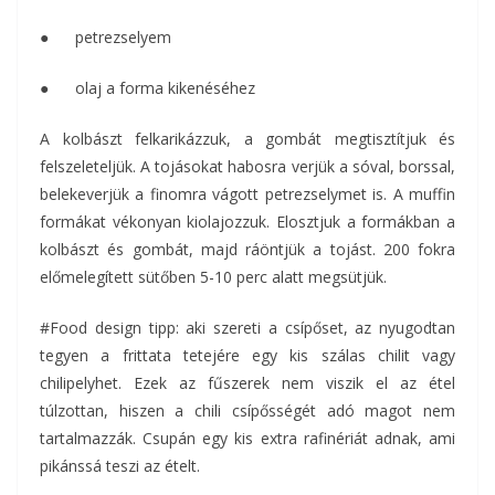
● petrezselyem
● olaj a forma kikenéséhez
A kolbászt felkarikázzuk, a gombát megtisztítjuk és
felszeleteljük. A tojásokat habosra verjük a sóval, borssal,
belekeverjük a finomra vágott petrezselymet is. A muffin
formákat vékonyan kiolajozzuk. Elosztjuk a formákban a
kolbászt és gombát, majd ráöntjük a tojást. 200 fokra
előmelegített sütőben 5-10 perc alatt megsütjük.
#Food design tipp: aki szereti a csípőset, az nyugodtan
tegyen a frittata tetejére egy kis szálas chilit vagy
chilipelyhet. Ezek az fűszerek nem viszik el az étel
túlzottan, hiszen a chili csípősségét adó magot nem
tartalmazzák. Csupán egy kis extra rafinériát adnak, ami
pikánssá teszi az ételt.