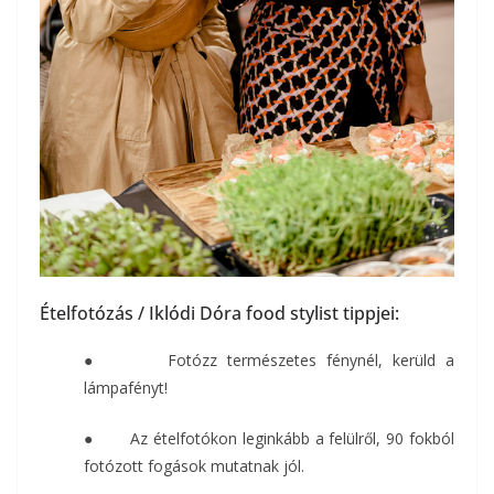
Ételfotózás / Iklódi Dóra food stylist tippjei:
● Fotózz természetes fénynél, kerüld a
lámpafényt!
● Az ételfotókon leginkább a felülről, 90 fokból
fotózott fogások mutatnak jól.