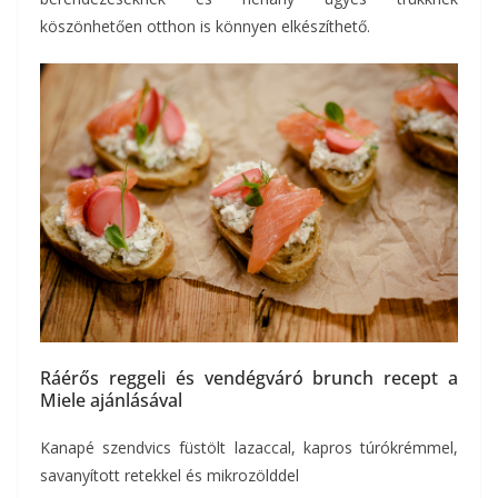
köszönhetően otthon is könnyen elkészíthető.
Ráérős reggeli és vendégváró brunch recept a
Miele ajánlásával
Kanapé szendvics füstölt lazaccal, kapros túrókrémmel,
savanyított retekkel és mikrozölddel