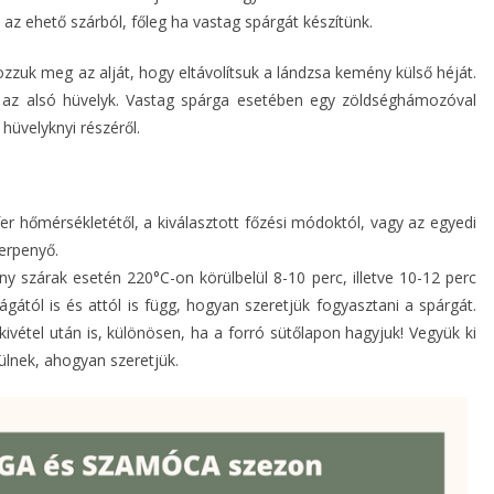
az ehető szárból, főleg ha vastag spárgát készítünk.
zuk meg az alját, hogy eltávolítsuk a lándzsa kemény külső héját.
 az alsó hüvelyk. Vastag spárga esetében egy zöldséghámozóval
hüvelyknyi részéről.
er hőmérsékletétől, a kiválasztott főzési módoktól, vagy az egyedi
erpenyő.
y szárak esetén 220°C-on körülbelül 8-10 perc, illetve 10-12 perc
ágától is és attól is függ, hogyan szeretjük fogyasztani a spárgát.
kivétel után is, különösen, ha a forró sütőlapon hagyjuk! Vegyük ki
ülnek, ahogyan szeretjük.