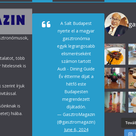
ga
A Salt Budapest
nyerte el a magyar
asztronómusok,
gasztronómia
egyik legrangosabb
elismeréseként
talatot, több
számon tartott
 hitelesnek is
Audi - Dining Guide
Év étterme díjat a
hétfő este
 szerint írjuk
Budapesten
vitással.
megrendezett
sóinknak is
díjátadón.
etet) hiába.
— GasztroMagazin
(@gasztromagazin)
Továb
June 6, 2024