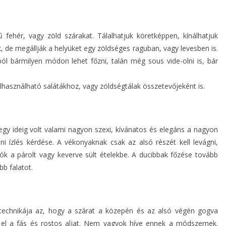
 fehér, vagy zöld szárakat. Tálalhatjuk köretképpen, kínálhatjuk
ek, de megállják a helyüket egy zöldséges raguban, vagy levesben is.
ból bármilyen módon lehet főzni, talán még sous vide-olni is, bár
felhasználható salátákhoz, vagy zöldségtálak összetevőjeként is.
gy ideig volt valami nagyon szexi, kívánatos és elegáns a nagyon
 ízlés kérdése. A vékonyaknak csak az alsó részét kell levágni,
k a párolt vagy keverve sült ételekbe. A ducibbak főzése tovább
bb falatot.
echnikája az, hogy a szárat a közepén és az alsó végén gogva
tva el a fás és rostos aljat. Nem vagyok híve ennek a módszernek.