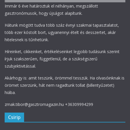
Immár 6 éve határoztuk el néhányan, megszállott
gasztronómusok, hogy újságot alapítunk.
Hátunk mögött tudva több száz évnyi szakmai tapasztalatot,
több ezer kóstolt bort, ugyanennyi ételt és desszertet, akár
hitelesnek is tűnhetünk.
Híreinket, cikkeinket, értékeléseinket legjobb tudásunk szerint
írjuk szakszerűen, függetlenül, de a szükségszerű
szubjektivitással.
Akárhogy is: amit teszünk, örömmel tesszük. Ha olvasóinknak is
örömet szerzünk, hát nem ragadtunk tollat (billentyűzetet)
hiába.
zmak.tibor@gasztromagazin.hu +36309994299
Csirip