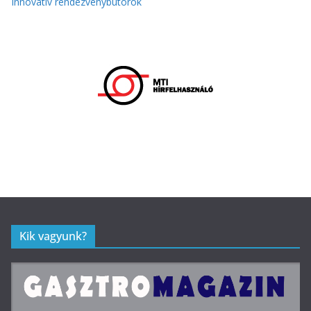
Innovatív rendezvénybútorok
Kik vagyunk?