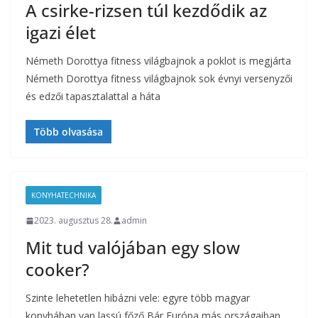
A csirke-rizsen túl kezdődik az
igazi élet
Németh Dorottya fitness világbajnok a poklot is megjárta
Németh Dorottya fitness világbajnok sok évnyi versenyzői
és edzői tapasztalattal a háta
Több olvasása
KONYHATECHNIKA
2023. augusztus 28.
admin
Mit tud valójában egy slow
cooker?
Szinte lehetetlen hibázni vele: egyre több magyar
konyhában van lassú főző Bár Európa más országaiban