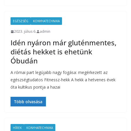
EGÉSZSÉG
KONYHATECHNIKA
2023. július 6.
admin
Idén nyáron már gluténmentes,
diétás hekket is ehetünk
Óbudán
A római part legújabb nagy fogása: megérkezett az
egészségtudatos Fitnessz-hekk A hekk a hetvenes évek
óta kultikus pontja a hazai
Több olvasása
HÍREK
KONYHATECHNIKA