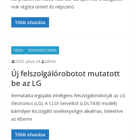
már régóta ismert és népszerű
Több olvasása
HÍREK
KONYHATECHNIKA
2023. július 24.
admin
Új felszolgálórobotot mutatott
be az LG
Bemutatta legújabb intelligens felszolgálórobotját az LG
Electronics (LG). A CLOi ServeBot (LDLTR30 modell)
bármilyen kiszolgáló tevékenységre alkalmas, beleértve
az éttermi
Több olvasása