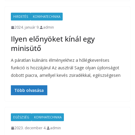
HIRDETÉS
KONYHATECHNIKA
2024. január 9.
admin
Ilyen előnyöket kínál egy
minisütő
A páratlan kulináris élményekhez a hőlégkeveréses
funkció is hozzájárul Az ausztrál Sage olyan újdonságot
dobott piacra, amellyel kevés zsiradékkal, egészségesen
Több olvasása
EGÉSZSÉG
KONYHATECHNIKA
2023. december 4.
admin