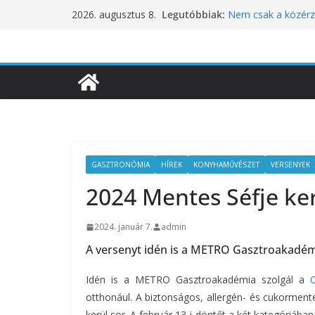
Skip
Legutóbbiak:
Nem csak a közérze
2026. augusztus 8.
to
koncentrációt is pr
Budapest is csatla
content
ünnepléséhez
Nem a koffeinnel v
fogyasztjuk
Déli Part Gasztro
10 éves lett a Bota
inspirációiból szül
GASZTRONÓMIA
HÍREK
KONYHAMŰVÉSZET
VERSENYEK
2024 Mentes Séfje ker
2024. január 7.
admin
A versenyt idén is a METRO Gasztroakadém
Idén is a METRO Gasztroakadémia szolgál a
otthonául. A biztonságos, allergén- és cukorme
kerül sor.
A február 13-i döntőt a két kategóriában