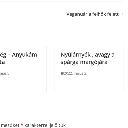
Veganuár a felhők felett
ég – Anyukám
Nyúlárnyék , avagy a
ta
spárga margójára
ájus 5.
2022. május 2.
ő mezőket
*
karakterrel jelöltük