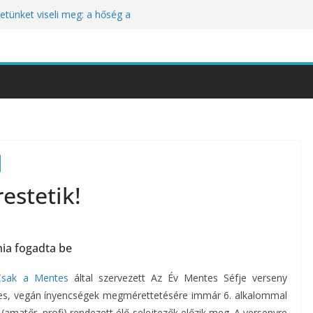
tünket viseli meg: a hőség a
óbára teszi
kozik a Perui Pisco Világnap nemzetközi
an a baj, hanem azzal, ahogyan
nómiai Sajtóesemény
nica: a világ legjobb éttermeinek
etett jubileumi menü
estetik!
ia fogadta be
Csak a Mentes
által szervezett Az Év Mentes Séfje verseny
ntes, vegán ínyencségek megmérettetésére immár 6. alkalommal
 (amatőr, profi) rendezett élő selejtezők előzik meg. A versenyre