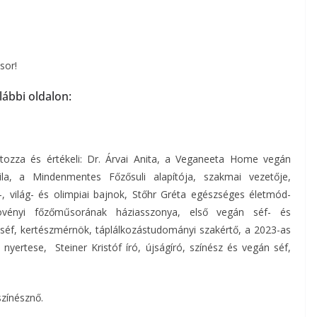
sor!
lábbi oldalon:
ntozza és értékeli: Dr. Árvai Anita, a Veganeeta Home vegán
ila, a Mindenmentes Főzősuli alapítója, szakmai vezetője,
-, világ- és olimpiai bajnok, Stőhr Gréta egészséges életmód-
övényi főzőműsorának háziasszonya, első vegán séf- és
y séf, kertészmérnök, táplálkozástudományi szakértő, a 2023-as
nyertese, Steiner Kristóf író, újságíró, színész és vegán séf,
zínésznő.