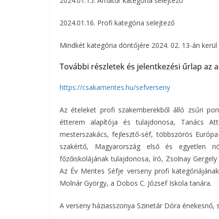
2024.01.15. Amatőr kategória selejtező
2024.01.16. Profi kategória selejtező
Mindkét kategória döntőjére 2024. 02. 13-án kerül 
További részletek és jelentkezési űrlap az a
https://csakamentes.hu/sefverseny
Az ételeket profi szakemberekből álló zsűri po
étterem alapítója és tulajdonosa, Tanács Att
mesterszakács, fejlesztő-séf, többszörös Európa
szakértő, Magyarország első és egyetlen n
főzőiskolájának tulajdonosa, író, Zsolnay Gergel
Az Év Mentes Séfje verseny profi kategóriájának 
Molnár György, a Dobos C. József Iskola tanára.
A verseny háziasszonya Szinetár Dóra énekesnő, s