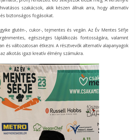
ivatásos szakácsok, akik készen állnak arra, hogy alternatív
és biztonságos fogásokat.
gyike glutén-, cukor-, tejmentes és vegán. Az Év Mentes Séfje
lergénmentes, egészséges táplálkozás fontosságára, valamint
n és változatosan étkezni. A résztvevők alternatív alapanyagok
 az alkotás igazi kreatív élmény számukra.