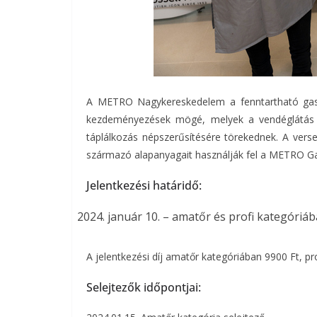
A METRO Nagykereskedelem a fenntartható gaszt
kezdeményezések mögé, melyek a vendéglátás k
táplálkozás népszerűsítésére törekednek. A ver
származó alapanyagait használják fel a METRO 
Jelentkezési határidő:
január 10. – amatőr és profi kategóriá
A jelentkezési díj amatőr kategóriában 9900 Ft, pr
Selejtezők időpontjai: