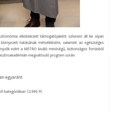
ronómia elkötelezett támogatójaként szívesen áll be olyan
örnyezeti hatásának mérséklésére, valamint az egészséges
senyzők ezért a METRO kiváló minőségű, biztonságos forrásból
Gasztroakadémián megvalósuló program során.
ban egyaránt
ofi kategóriában 12.990 Ft.