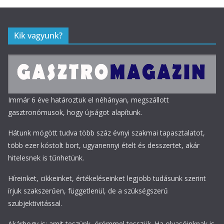
Kik vagyunk?
Immár 6 éve határoztuk el néhányan, megszállott
gasztronómusok, hogy újságot alapítunk.
Hátunk mögött tudva több száz évnyi szakmai tapasztalatot,
több ezer kóstolt bort, ugyanennyi ételt és desszertet, akár
hitelesnek is tűnhetünk.
Híreinket, cikkeinket, értékeléseinket legjobb tudásunk szerint
írjuk szakszerűen, függetlenül, de a szükségszerű
szubjektivitással.
Akárhogy is: amit teszünk, örömmel tesszük. Ha olvasóinknak is