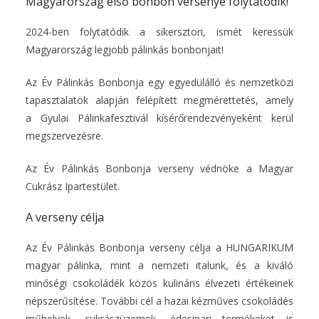
Magyarország első bonbon versenye folytatódik!
2024-ben folytatódik a sikersztori, ismét keressük
Magyarország legjobb pálinkás bonbonjait!
Az Év Pálinkás Bonbonja egy egyedülálló és nemzetközi
tapasztalatok alapján felépített megmérettetés, amely
a Gyulai Pálinkafesztivál kísérőrendezvényeként kerül
megszervezésre.
Az Év Pálinkás Bonbonja verseny védnöke a Magyar
Cukrász Ipartestület.
A verseny célja
Az Év Pálinkás Bonbonja verseny célja a HUNGARIKUM
magyar pálinka, mint a nemzeti italunk, és a kiváló
minőségi csokoládék közös kulináris élvezeti értékeinek
népszerűsítése. További cél a hazai kézműves csokoládés
műhelyek, cukrászüzemek, édesipari termékeket is