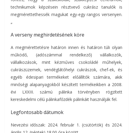
technikumok képzésein résztvevő cukrász tanulók is
megmérettethessék magukat egy-egy rangos versenyen.
„
A verseny meghirdetésének köre
A megmérettetésre határon innen és határon túli olyan
működő, (adószámmal rendelkező) vállalkozók,
vállalkozások, mint kézműves csokoládé műhelyek,
cukrászüzemek, vendéglátóhelyi cukrászok, chef-ek, és
egyéb édesipari termékeket előállítók számára, akik
minőségi alapanyagokból készített termékeikben a 2008.
évi LXXIII. számú pálinka törvényben rögzített
kereskedelmi célú pálinkafőzdék pálinkáit használják fel.
Legfontosabb dátumok
Nevezési időszak: 2024. február 1. (csütörtök) és 2024.
április 12. (péntek) 18.00 óra között.