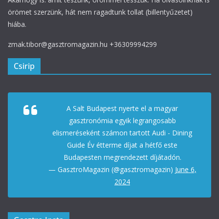
örömet szerzünk, hát nem ragadtunk tollat (billentyűzetet)
hiába.
zmak.tibor@gasztromagazin.hu +36309994299
Csirip
A Salt Budapest nyerte el a magyar
gasztronómia egyik legrangosabb
elismeréseként számon tartott Audi - Dining
Guide Év étterme díjat a hétfő este
Budapesten megrendezett díjátadón.
— GasztroMagazin (@gasztromagazin)
June 6,
2024