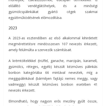
előállító vendéglátóhelyek, és a minőségi
gyümölcspálinkákat gyártó cégek szakmai
együttműködésének előmozdítása.
2023
A 2023-as esztendőben az első alkalommal kihirdetett
megmérettetésre mindösszesen 107 nevezés érkezett,
amely felülmúlta a szervezők számításait.
A krémtöltelékkel (trüffel, ganache, marcipán, karamell,
gyümölcs, réteges, egyéb) készült kézműves pálinkás
bonbon kategóriába 66 mintával neveztek, míg a
meggypálinkával (bármilyen fajtájú nemes meggy, vagy
vadmeggy) készült kézműves bonbon esetében 41
nevezés érkezett.
Elmondható, hogy nagyon erős mezőny gyűlt össze,