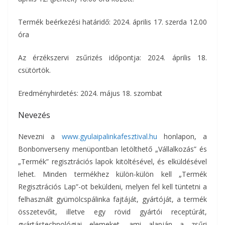
Termék beérkezési határidő: 2024. április 17. szerda 12.00
óra
Az érzékszervi zsűrizés időpontja: 2024. április 18.
csütörtök.
Eredményhirdetés: 2024. május 18. szombat
Nevezés
Nevezni a
www.gyulaipalinkafesztival.hu
honlapon, a
Bonbonverseny menüpontban letölthető „Vállalkozás” és
„Termék” regisztrációs lapok kitöltésével, és elküldésével
lehet. Minden termékhez külön-külön kell „Termék
Regisztrációs Lap”-ot beküldeni, melyen fel kell tüntetni a
felhasznált gyümölcspálinka fajtáját, gyártóját, a termék
összetevőit, illetve egy rövid gyártói receptúrát,
gyártástechnológiai elemeket, ami alapján a zsűri