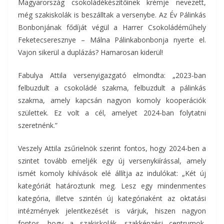
Magyarország csokoládékészítőinek krémje nevezett,
még szakiskolák is beszálltak a versenybe. Az Év Pálinkás
Bonbonjának fődíját végül a Harrer Csokoládéműhely
Feketecseresznye – Málna Pálinkabonbonja nyerte el.
Vajon sikerül a duplázás? Hamarosan kiderül!
Fabulya Attila versenyigazgató elmondta: „2023-ban
felbuzdult a csokoládé szakma, felbuzdult a pálinkás
szakma, amely kapcsán nagyon komoly kooperációk
születtek. Ez volt a cél, amelyet 2024-ban folytatni
szeretnénk.”
Veszely Attila zsűrielnök szerint fontos, hogy 2024-ben a
szintet tovább emeljék egy új versenykiírással, amely
ismét komoly kihívások elé állítja az indulókat: „Két új
kategóriát határoztunk meg. Lesz egy mindenmentes
kategória, illetve szintén új kategóriaként az oktatási
intézmények jelentkezését is várjuk, hiszen nagyon
fontos, hogy a szakiskolák, szakképzési centrumok,