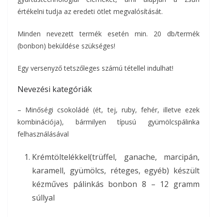
értékelni tudja az eredeti ötlet megvalósítását.
Minden nevezett termék esetén min. 20 db/termék
(bonbon) beküldése szükséges!
Egy versenyző tetszőleges számú tétellel indulhat!
Nevezési kategóriák
– Minőségi csokoládé (ét, tej, ruby, fehér, illetve ezek
kombinációja), bármilyen típusú gyümölcspálinka
felhasználásával
Krémtöltelékkel(trüffel, ganache, marcipán,
karamell, gyümölcs, réteges, egyéb) készült
kézműves pálinkás bonbon 8 – 12 gramm
súllyal