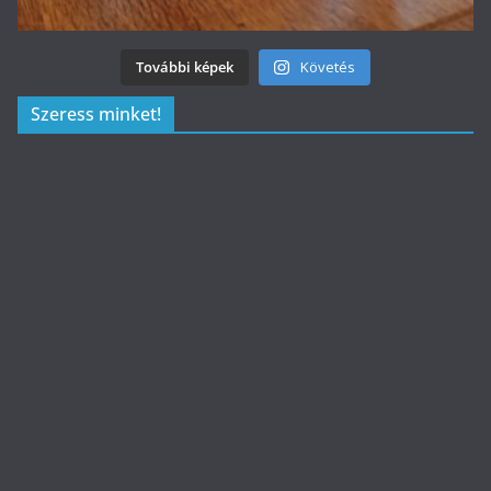
További képek
Követés
Szeress minket!