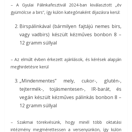
– A Gyulai Pálinkafesztivál 2024-ban kiválasztott „év
gyümölcse a birs”, így külön kategóriaként díjazásra kerül:
Birspálinkával (bármilyen fajtájú nemes birs,
vagy vadbirs) készült kézműves bonbon 8 –
12 gramm súllyal
– Az elmúlt évben érkezett ajánlások, és kérések alapján
meghirdetésre kerül
„Mindenmentes” mely, cukor-, glutén-,
tejtermék-, tojásmentesen-, IR-barát, és
vegán készült kézműves pálinkás bonbon 8 –
12 gramm súllyal
– Szakmai törekvésünk, hogy minél több oktatási
intézmény megmérettessen a versenyünkön, így külön