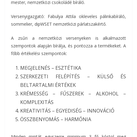
mester, nemzetközi csokoládé bíráló.
Versenyigazgató: Fabulya Attila okleveles pálinkabíráló,
sommelier, dipWSET nemzetközi párlatszakértő.
A zsűri a nemzetközi versenyeken is alkalmazott
szempontok alapján bírálja, és pontozza a termékeket. A
főbb értékelési szempontok:
MEGJELENÉS – ESZTÉTIKA
SZERKEZETI FELÉPÍTÉS – KÜLSŐ ÉS
BELTARTALMI ÉRTÉKEK
KRÉMESSÉG – FŰSZEREK – ALKOHOL –
KOMPLEXITÁS
KREATIVITÁS – EGYEDISÉG – INNOVÁCIÓ
ÖSSZBENYOMÁS – HARMÓNIA
Minden mintát egyszerre minimum 3 fő kóstol meg