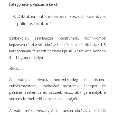
kategóriaként díjazásra kerül:
„Oktatási intézményben készült kézműves
pálinkás bonbon”
Szakiskolák, szakképzési centrumok, technikumok
képzésén résztvevő cukrász tanulók által készített (az 1-3
kategóriában felsorolt bármely típusú) kézműves bonbon
8 – 12 gramm súllyal
Bírálat
A zsűriben kiváló, nemzetközileg is elismert
cukrászmesterek, csokoládé mesterek, édesipari és
pálinkás szakemberek vesznek részt, akik garantálják a
verseny kiemelkedő szakmai hitelességét.
A zsűri elnöke: Veszely Attila mestercukrász, csokoládé