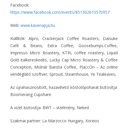
Facebook:
https://www.facebook.com/events/851502615570957
Web:
www.kavenapja.hu
Kiállítók: Alpro, CrackerJack Coffee Roasters, Daisuke
Café & Beans, Extra Coffee, Goosebumps.Coffee,
Impresso Micro Roastery, KTRL coffee roastery, Liquid
Gold italkereskedés, Lucky Cap Micro Roastery & Coffee
Conception, Molnár Barista Coffee, PlaccOn – Az online
vendéglátó szoftver, Sproud, Steamhouse, Ye Tealeaves,
Az újrahasznosított, hazavihető kóstolópoharat biztosítja:
Boomerang Cupshare
A vizet biztosítja: BWT – vízélmény, Neked
Szakmai partner: La Marzocco Hungary, Xorxios