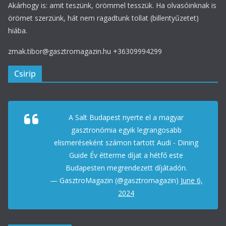
Akárhogy is: amit teszünk, örömmel tesszük. Ha olvasóinknak is
örömet szerzünk, hát nem ragadtunk tollat (billentyűzetet)
hiába.
zmak.tibor@gasztromagazin.hu +36309994299
Csirip
A Salt Budapest nyerte el a magyar
gasztronómia egyik legrangosabb
elismeréseként számon tartott Audi - Dining
Guide Év étterme díjat a hétfő este
Budapesten megrendezett díjátadón.
— GasztroMagazin (@gasztromagazin)
June 6,
2024