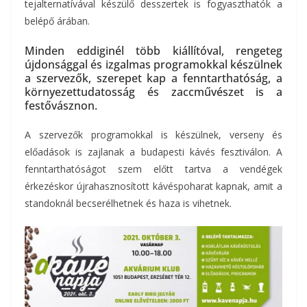
tejalternatívával készülő desszertek is fogyaszthatók a
belépő árában.
Minden eddiginél több kiállítóval, rengeteg
újdonsággal és izgalmas programokkal készülnek
a szervezők, szerepet kap a fenntarthatóság, a
környezettudatosság és zaccművészet is a
festővásznon.
A szervezők programokkal is készülnek, verseny és
előadások is zajlanak a budapesti kávés fesztiválon. A
fenntarthatóságot szem előtt tartva a vendégek
érkezéskor újrahasznosított kávéspoharat kapnak, amit a
standoknál becserélhetnek és haza is vihetnek.