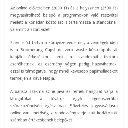
Az online elővételben (2000 Ft) és a helyszínen (2500 Ft)
megvásárolható belépő a programokon való részvétel
mellett a korlátlan kóstolást is tartalmazza a standoknál,
valamint a szűrt vizet.
Szem előtt tartva a környezetvédelmet, a vendégek idén
is a Boomerang Cupshare zero waste kóstolópoharát
kapják érkezéskor, amit a standoknál tisztára
cserélhetnek, az esemény végén pedig hazavihetnek,
ezzel is támogatva, hogy minél kevesebb papírhulladékot
termeljen a Kávé Napja.
A barista szakma színe-java és remek hangulat várja a
látogatókat a főváros egyik legnépszerűbb
szórakozóhelyén egész nap. Elővételes jegyvásárlásra
online van lehetőség, a rendezvény ideje alatt korlátozott
számban értékesítenek belépőket.