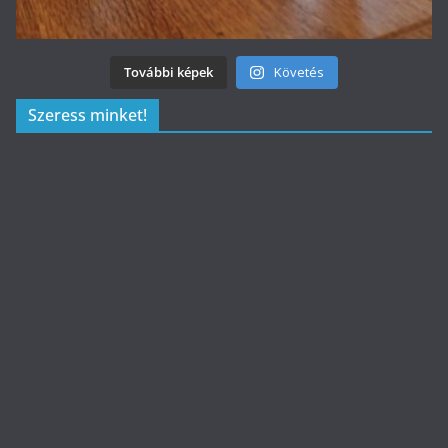
További képek
Követés
Szeress minket!