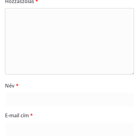
Hozzászólás
*
Név
*
E-mail cím
*