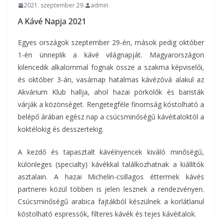
2021. szeptember 29.
admin
A Kávé Napja 2021
Egyes országok szeptember 29-én, mások pedig október
1-én ünneplik a kávé világnapját. Magyarországon
kilencedik alkalommal fognak össze a szakma képviselői,
és október 3-án, vasárnap hatalmas kávézóvá alakul az
Akvárium Klub hallja, ahol hazai pörkölők és baristák
várják a közönséget. Rengetegféle finomság kóstolható a
belépő árában egész nap a csúcsminőségű kávéitaloktól a
koktélokig és desszertekig.
A kezdő és tapasztalt kávéínyencek kiváló minőségű,
különleges (specialty) kávékkal találkozhatnak a kiállítók
asztalain. A hazai Michelin-csillagos éttermek kávés
partnerei közül többen is jelen lesznek a rendezvényen.
Csúcsminőségű arabica fajtákból készülnek a korlátlanul
kóstolható espressók, filteres kávék és tejes kávéitalok.