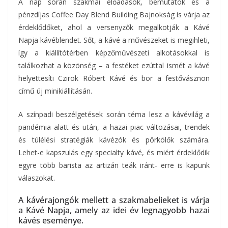
A nap során szakmai előadások, bemutatók és a
pénzdíjas Coffee Day Blend Building Bajnokság is várja az
érdeklődőket, ahol a versenyzők megalkotják a Kávé
Napja kávéblendet. Sőt, a kávé a művészeket is megihleti,
így a kiállítótérben képzőművészeti alkotásokkal is
találkozhat a közönség – a festéket ezúttal ismét a kávé
helyettesíti Czirok Róbert Kávé és bor a festővásznon
című új minikiállításán.
A színpadi beszélgetések során téma lesz a kávévilág a
pandémia alatt és után, a hazai piac változásai, trendek
és túlélési stratégiák kávézók és pörkölők számára.
Lehet-e kapszulás egy specialty kávé, és miért érdeklődik
egyre több barista az artizán teák iránt- erre is kapunk
válaszokat.
A kávérajongók mellett a szakmabelieket is várja
a Kávé Napja, amely az idei év legnagyobb hazai
kávés eseménye.