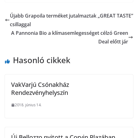
Újabb Grapoila terméket jutalmaztak „GREAT TASTE”
csillaggal
A Pannonia Bio a klímasemlegességet célzó Green
Deal előtt jár
Hasonló cikkek
VakVarjú Csónakház
Rendezvényhelyszín
2018. június 14.
Új Bellozzo nyitott a Corvin Plazában