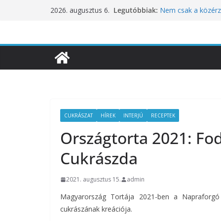
Skip
Legutóbbiak:
Nem csak a közérze
2026. augusztus 6.
to
koncentrációt is pr
Budapest is csatla
content
ünnepléséhez
Nem a koffeinnel v
fogyasztjuk
Déli Part Gasztro
10 éves lett a Bota
inspirációiból szül
CUKRÁSZAT
HÍREK
INTERJÚ
RECEPTEK
Országtorta 2021: Fo
Cukrászda
2021. augusztus 15.
admin
Magyarország Tortája 2021-ben a Napraforgó 
cukrászának kreációja.