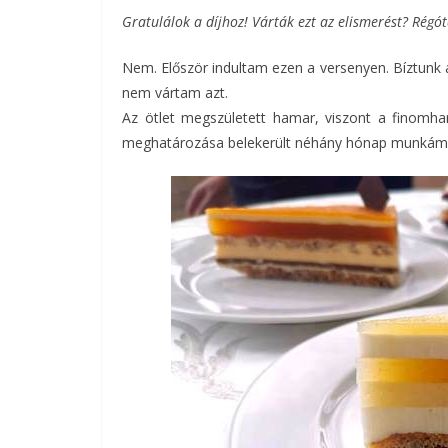
Gratulálok a díjhoz! Várták ezt az elismerést? Régó
Nem. Először indultam ezen a versenyen. Bíztunk 
nem vártam azt.
Az ötlet megszületett hamar, viszont a finomhan
meghatározása belekerült néhány hónap munkám