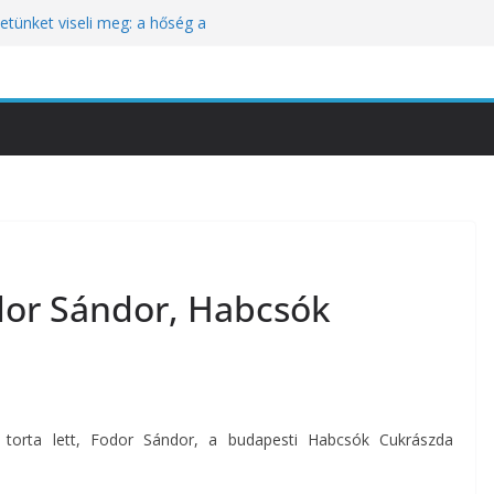
tünket viseli meg: a hőség a
óbára teszi
kozik a Perui Pisco Világnap nemzetközi
an a baj, hanem azzal, ahogyan
nómiai Sajtóesemény
nica: a világ legjobb éttermeinek
etett jubileumi menü
dor Sándor, Habcsók
torta lett, Fodor Sándor, a budapesti Habcsók Cukrászda