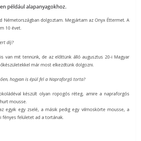
pen például alapanyagokhoz.
jd Németországban dolgoztam. Megjártam az Onyx Éttermet. A
em 10 évet.
rt díj?
s van mit tennünk, de az előttünk álló augusztus 20-i Magyar
 előkészületekkel már most elkezdtünk dolgozni.
tően, hogyan is épül fel a Napraforgó torta?
sokoládéval készült olyan ropogós réteg, amire a napraforgós
ghurt mousse.
 az egyik egy zselé, a másik pedig egy vilmoskörte mousse, a
 fényes felületet ad a tortának.