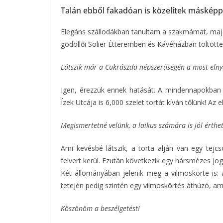
Talán ebből fakadóan is közelítek máskép
Elegáns szállodákban tanultam a szakmámat, ma
gödöllői Solier Étteremben és Kávéházban töltött
Látszik már a Cukrászda népszerűségén a most elnye
Igen, érezzük ennek hatását. A mindennapokban i
Ízek Utcája is 6,000 szelet tortát kíván tőlünk! Az
Megismertetné velünk, a laikus számára is jól érthe
Ami kevésbé látszik, a torta alján van egy tejc
felvert kerül. Ezután következik egy hársmézes jo
Két állományában jelenik meg a vilmoskörte is:
tetején pedig szintén egy vilmoskörtés áthúzó, ami
Köszönöm a beszélgetést!