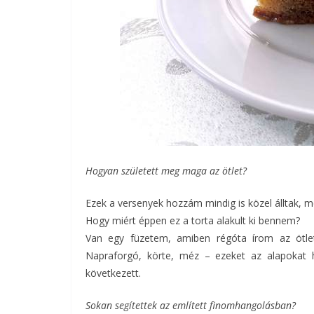
Hogyan született meg maga az ötlet?
Ezek a versenyek hozzám mindig is közel álltak, me
Hogy miért éppen ez a torta alakult ki bennem?
Van egy füzetem, amiben régóta írom az ötlet
Napraforgó, körte, méz – ezeket az alapokat
következett.
Sokan segítettek az említett finomhangolásban?