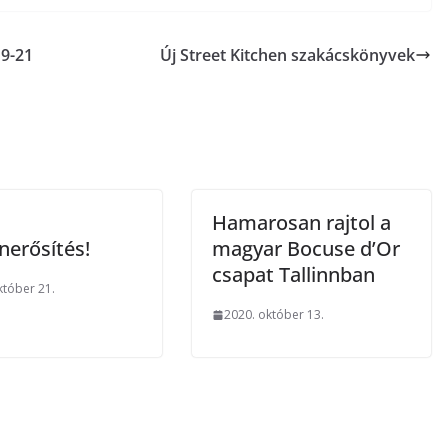
9-21
Új Street Kitchen szakácskönyvek
Hamarosan rajtol a
erősítés!
magyar Bocuse d’Or
csapat Tallinnban
któber 21.
2020. október 13.