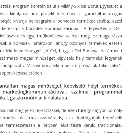
ztési Program keretén belül a Villány-Siklósi Borút Egyesület a
rének kidolgozására” projekt keretében a garantáltan magas
tját kívánja beintegrálni a borvidéki termékpalettába, ezzel
keresztül a borvidéki kommunikációba. A fejlesztés a Dél-
inálásával és együttműködésével valósul meg, ez magyarázza
lnyúlik a borvidéki határokon, ahogy bizonyos termékek esetén
vidéki lefedettséggel. „A Cél, hogy a Dél-Baranya Határmenti
l származó magas minőséget képviselő helyi termelők legyenek
árlópiacát a Villányi borvidéken belülre próbáljuk fókuszálni.”-
soport képviseletében.
rantáltan magas minőséget képviselő helyi termékek
 marketingkommunikációval, szakmai programmal
ikai, gasztronómiai kínálatába.
ósulhat meg jelen fejlesztéssel, de ezen túl egy nagyon komoly
rmelők, de azok számára is, akik fontolgatják termékeik
 természetesen a helyben előállításra kerülő tradicionális,
ló marketingkommunikációs eszköz is. Ráirányítja a figyelmet