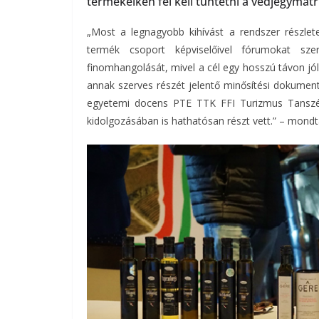
termékeiken fel kell tűntetni a védjegymatr
„Most a legnagyobb kihívást a rendszer részletei
termék csoport képviselőivel fórumokat sz
finomhangolását, mivel a cél egy hosszú távon 
annak szerves részét jelentő minősítési dokume
egyetemi docens PTE TTK FFI Turizmus Tanszék
kidolgozásában is hathatósan részt vett.” – mondta