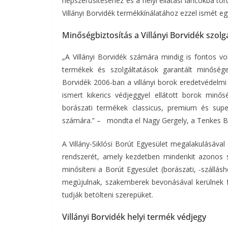
népszerűsítéséhez és a helyi ellátási láncokba tö
Villányi Borvidék termékkínálatához ezzel ismét eg
Minőségbiztosítás a Villányi Borvidék szol
„A Villányi Borvidék számára mindig is fontos vol
termékek és szolgáltatások garantált minősége
Borvidék 2006-ban a villányi borok eredetvédelmi 
ismert kikerics védjeggyel ellátott borok minő
borászati termékek classicus, premium és sup
számára.” – mondta el Nagy Gergely, a Tenkes Bor
A Villány-Siklósi Borút Egyesület megalakulásával 
rendszerét, amely kezdetben mindenkit azonos s
minősíteni a Borút Egyesület (borászati, -szállásh
megújulnak, szakemberek bevonásával kerülnek fe
tudják betölteni szerepüket.
Villányi Borvidék helyi termék védjegy