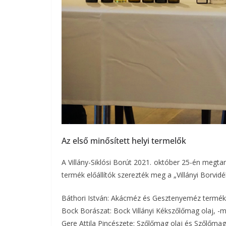
Az első minősített helyi termelők
A Villány-Siklósi Borút 2021. október 25-én megta
termék előállítók szerezték meg a „Villányi Borvid
Báthori István: Akácméz és Gesztenyeméz termék
Bock Borászat: Bock Villányi Kékszőlőmag olaj, -m
Gere Attila Pincészete: Szőlőmag olaj és Szőlőma