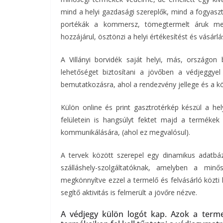
mind a helyi gazdasági szereplők, mind a fogyaszt
portékák a kommersz, tömegtermelt áruk mell
hozzájárul, ösztönzi a helyi értékesítést és vásárlá
A Villányi borvidék saját helyi, más, országon 
lehetőséget biztosítani a jövőben a védjeggyel
bemutatkozásra, ahol a rendezvény jellege és a kö
Külön online és print gasztrotérkép készül a hel
felületein is hangsúlyt fektet majd a termékek
kommunikálására, (ahol ez megvalósul).
A tervek között szerepel egy dinamikus adatbá
szálláshely-szolgáltatóknak, amelyben a minő
megkönnyítve ezzel a termelő és felvásárló közti 
segítő aktivitás is felmerült a jövőre nézve.
A védjegy külön logót kap. Azok a termel