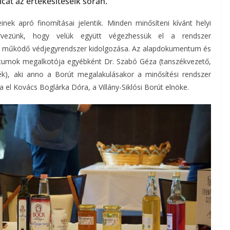
icát az értékesítéseik során.
nek apró finomításai jelentik. Minden minősíteni kívánt helyi
ervezünk, hogy velük együtt végezhessük el a rendszer
jól működő védjegyrendszer kidolgozása. Az alapdokumentum és
ntumok megalkotója egyébként Dr. Szabó Géza (tanszékvezető,
), aki anno a Borút megalakulásakor a minősítési rendszer
 el Kovács Boglárka Dóra, a Villány-Siklósi Borút elnöke.