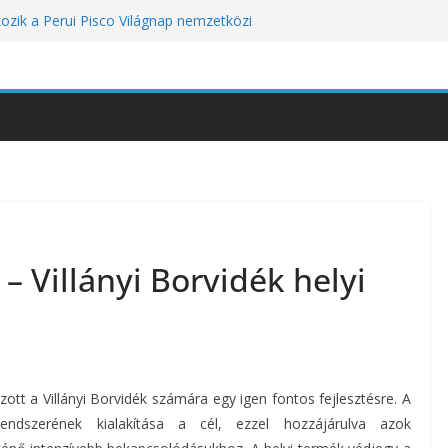
kozik a Perui Pisco Világnap nemzetközi
an a baj, hanem azzal, ahogyan
nómiai Sajtóesemény
nica: a világ legjobb éttermeinek
etett jubileumi menü
tünket viseli meg: a hőség a
óbára teszi
 Villányi Borvidék helyi
yázott a Villányi Borvidék számára egy igen fontos fejlesztésre. A
rendszerének kialakítása a cél, ezzel hozzájárulva azok