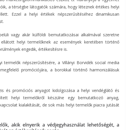
óik, a térségbe látogatók számára, hogy léteznek értékes helyi
ett. Ezzel a helyi értékek népszerűsítéséhez dinamikusan
st.
belüli vagy akár külföldi bemutatkozásai alkalmával szeretne
 ellátott helyi termelőknek az események keretében történő
rülmények engedik, értékesítésre is.
yi termelők népszerűsítésére, a Villányi Borvidék social media
 megfelelő promóciójára, a borokkal történő harmonizálásuk
zis és promóciós anyagot kidolgozása a helyi vendéglátó és
sített helyi termelőkről készülne egy bemutatkozó anyag,
kapcsolat kialakítását, de sok más helyi termelők piacra jutását
ők, akik elnyerik a védjegyhasználat lehetőségét, a