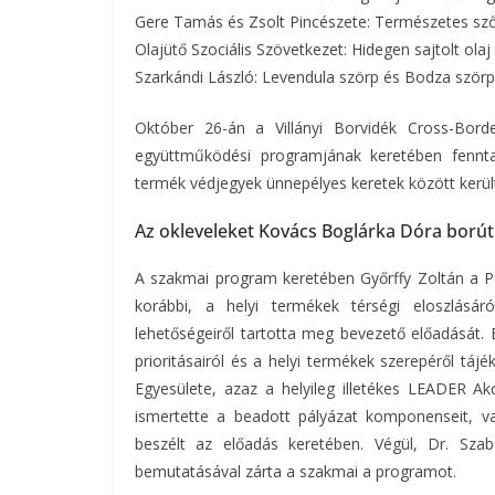
Gere Tamás és Zsolt Pincészete: Természetes sző
Olajütő Szociális Szövetkezet: Hidegen sajtolt olaj
Szarkándi László: Levendula szörp és Bodza szörp
Október 26-án a Villányi Borvidék Cross-Bord
együttműködési programjának keretében fenntart
termék védjegyek ünnepélyes keretek között kerül
Az okleveleket Kovács Boglárka Dóra borúti
A szakmai program keretében Győrffy Zoltán a P
korábbi, a helyi termékek térségi eloszlásár
lehetőségeiről tartotta meg bevezető előadását. E
prioritásairól és a helyi termékek szerepéről tá
Egyesülete, azaz a helyileg illetékes LEADER A
ismertette a beadott pályázat komponenseit, v
beszélt az előadás keretében. Végül, Dr. Szab
bemutatásával zárta a szakmai a programot.