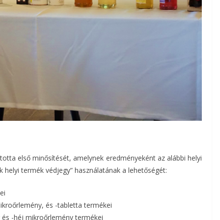
rtotta első minősítését, amelynek eredményeként az alábbi helyi
ék helyi termék védjegy” használatának a lehetőségét:
ei
ikroőrlemény, és -tabletta termékei
g és -héj mikroőrlemény termékei