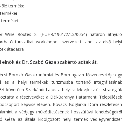
lőlé terméke
 termékei
 termékei
er Wine Routes 2. (HUHR/1901/2.1.3/0054) határon átnyúló
ható turisztikai workshopot szervezett, ahol az első helyi
tek átadásra.
 elnök és Dr. Szabó Géza szakértő adták át.
écsi Borozó Gasztronómiai és Bormagazin főszerkesztője egy
ól és a helyi termékek turizmusba történő integrálásának
zt követően Szarkándi Lajos a helyi vidékfejlesztési stratégiák
jékoztatta a résztvevőket a Dél-Baranya Határmenti Települések
kciócsoport képviseletében. Kovács Boglárka Dóra részletesen
alamint a védjegy működtetésének hosszútávú lehetőségeiről
ó Géza az általa kidolgozott helyi termék védjegyrendszer