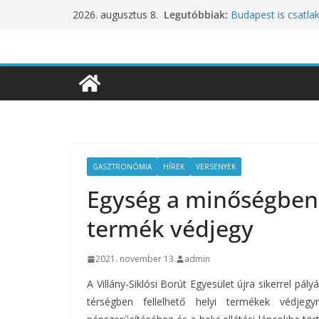
Skip
Legutóbbiak:
Budapest is csatla
2026. augusztus 8.
to
ünnepléséhez
Nem a koffeinnel v
content
fogyasztjuk
Déli Part Gasztro
10 éves lett a Bota
inspirációiból szül
Nem csak a közérze
koncentrációt is pr
GASZTRONÓMIA
HÍREK
VERSENYEK
Egység a minőségben –
termék védjegy
2021. november 13.
admin
A Villány-Siklósi Borút Egyesület újra sikerrel pál
térségben fellelhető helyi termékek védjegy