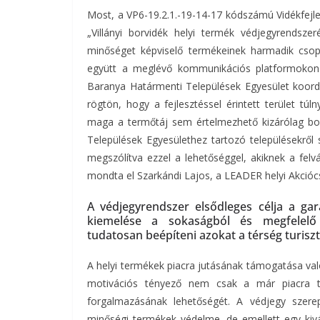
Most, a VP6-19.2.1.-19-14-17 kódszámú Vidékfejles
„Villányi borvidék helyi termék védjegyrendsze
minőséget képviselő termékeinek harmadik csopor
együtt a meglévő kommunikációs platformokon 
Baranya Határmenti Települések Egyesület koord
rögtön, hogy a fejlesztéssel érintett terület tú
maga a termőtáj sem értelmezhető kizárólag bor
Települések Egyesülethez tartozó településekrő
megszólítva ezzel a lehetőséggel, akiknek a felvás
mondta el Szarkándi Lajos, a LEADER helyi Akcióc
A védjegyrendszer elsődleges célja a ga
kiemelése a sokaságból és megfelelő
tudatosan beépíteni azokat a térség turiszt
A helyi termékek piacra jutásának támogatása val
motivációs tényező nem csak a már piacra te
forgalmazásának lehetőségét. A védjegy szerepe
minőségi termékek védelme, de emellett egy kivá