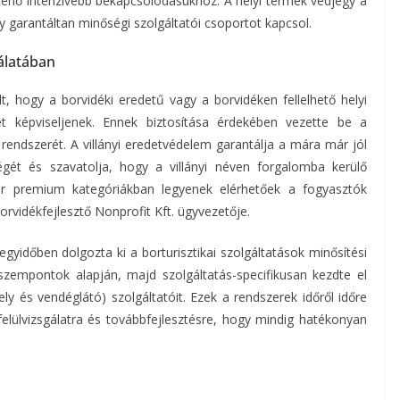
rténő intenzívebb bekapcsolódásukhoz. A helyi termék védjegy a
y garantáltan minőségi szolgáltatói csoportot kapcsol.
gálatában
t, hogy a borvidéki eredetű vagy a borvidéken fellelhető helyi
t képviseljenek. Ennek biztosítása érdekében vezette be a
rendszerét. A villányi eredetvédelem garantálja a mára már jól
ségét és szavatolja, hogy a villányi néven forgalomba kerülő
er premium kategóriákban legyenek elérhetőek a fogyasztók
vidékfejlesztő Nonprofit Kft. ügyvezetője.
egyidőben dolgozta ki a borturisztikai szolgáltatások minősítési
zempontok alapján, majd szolgáltatás-specifikusan kezdte el
ely és vendéglátó) szolgáltatóit. Ezek a rendszerek időről időre
lülvizsgálatra és továbbfejlesztésre, hogy mindig hatékonyan