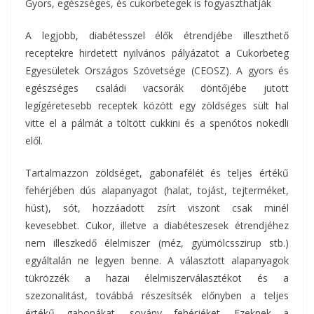
Gyors, egészséges, és cukorbetegek is fogyaszthatják
A legjobb, diabétesszel élők étrendjébe illeszthető
receptekre hirdetett nyilvános pályázatot a Cukorbeteg
Egyesületek Országos Szövetsége (CEOSZ). A gyors és
egészséges családi vacsorák döntőjébe jutott
legígéretesebb receptek között egy zöldséges sült hal
vitte el a pálmát a töltött cukkini és a spenótos nokedli
elől.
Tartalmazzon zöldséget, gabonafélét és teljes értékű
fehérjében dús alapanyagot (halat, tojást, tejterméket,
húst), sót, hozzáadott zsírt viszont csak minél
kevesebbet. Cukor, illetve a diabéteszesek étrendjéhez
nem illeszkedő élelmiszer (méz, gyümölcsszirup stb.)
egyáltalán ne legyen benne. A választott alapanyagok
tükrözzék a hazai élelmiszerválasztékot és a
szezonalitást, továbbá részesítsék előnyben a teljes
értékű gabonákat, sovány fehérjéket. Ezeknek a