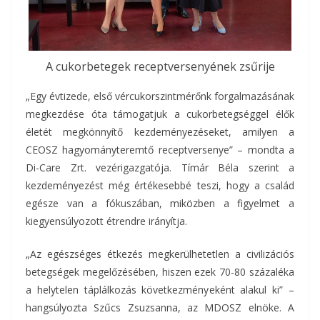
A cukorbetegek receptversenyének zsűrije
„Egy évtizede, első vércukorszintmérőnk forgalmazásának
megkezdése óta támogatjuk a cukorbetegséggel élők
életét megkönnyítő kezdeményezéseket, amilyen a
CEOSZ hagyományteremtő receptversenye” – mondta a
Di-Care Zrt. vezérigazgatója. Tímár Béla szerint a
kezdeményezést még értékesebbé teszi, hogy a család
egésze van a fókuszában, miközben a figyelmet a
kiegyensúlyozott étrendre irányítja.
„Az egészséges étkezés megkerülhetetlen a civilizációs
betegségek megelőzésében, hiszen ezek 70-80 százaléka
a helytelen táplálkozás következményeként alakul ki” –
hangsúlyozta Szűcs Zsuzsanna, az MDOSZ elnöke. A