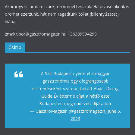
Akárhogy is: amit teszünk, örömmel tesszük. Ha olvasóinknak is
örömet szerzünk, hát nem ragadtunk tollat (billentyűzetet)
hiába.
zmak.tibor@gasztromagazin.hu +36309994299
Csirip
A Salt Budapest nyerte el a magyar
gasztronómia egyik legrangosabb
elismeréseként számon tartott Audi - Dining
Guide Év étterme díjat a hétfő este
Budapesten megrendezett díjátadón.
— GasztroMagazin (@gasztromagazin)
June 6,
2024