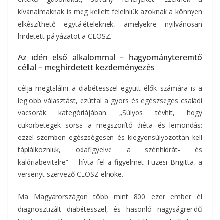
kívánalmaknak is meg kellett felelniük azoknak a könnyen
elkészíthető egytálételeknek, amelyekre nyilvánosan
hirdetett pályázatot a CEOSZ.
Az idén első alkalommal – hagyományteremtő
céllal – meghirdetett kezdeményezés
célja megtalálni a diabétesszel együtt élők számára is a
legjobb választást, ezúttal a gyors és egészséges családi
vacsorák kategóriájában. „Súlyos tévhit, hogy
cukorbetegek sorsa a megszorító diéta és lemondás:
ezzel szemben egészségesen és kiegyensúlyozottan kell
táplálkozniuk, odafigyelve a szénhidrát- és
kalóriabevitelre” – hívta fel a figyelmet Füzesi Brigitta, a
versenyt szervező CEOSZ elnöke.
Ma Magyarországon több mint 800 ezer ember él
diagnosztizált diabétesszel, és hasonló nagyságrendű