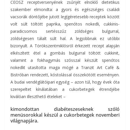
CEOSZ receptversenyének zsűrijét elnöklő dietetikus
szakember elmondta: a gyors és egészséges családi
vacsorák döntőjébe jutott legígéretesebb receptek között
volt sült töltött paprika, spenótos nokedli, cukkinis-
paradicsomos sertésszűz zöldséges bulgurral,
zöldségesen tálalt sült hal. A legjobbnak ez utóbbi
bizonyult. A Törökszentmiklósról érkezett recept alapján
elkészített étel a gombás bulgurral töltött cukkinit,
valamint a fokhagymás szósszal készült spenótos
nokedlit utasította maga mögé a Tranzit Art Café &
Bistróban rendezett, kóstolással összekötött eseményen.
A budai vendéglátóipari egység – azon túl, hogy évek óta
szerepeltet kínálatában a cukorbetegek étrendjébe
kiválóan illeszthető ételeket –
kimondottan diabéteszeseknek szóló
menüsorokkal készül a cukorbetegek novemberi
világnapjára.