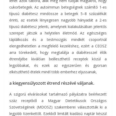
lehet azok tábora, akik még nem tudják magukról, hogy
cukorbetegek. Az autoimmun betegségnek számító 1-es
típusú diabétesz mindössze a betegek 5–8 százalékát
érinti, az esetek lényegesen nagyobb hányadát a 2-es
típusú diabétesz jelenti, amelynek kialakulásában jelentős
szerepet játszik a helytelen életmód. Az egészséges
táplálkozás és a testmozgás mindkét csoportnál
elengedhetetlen a megfelelő kezeléshez, ezért a CEOSZ
arra törekedett, hogy megtalálja a diabétesszel élők
étrendjébe kiválóan beilleszthető receptek közül a
legjobbakat, és ezek az egyszerűen és gyorsan
elkészíthető ételek minél több emberhez eljussanak,
a kiegyensúlyozott étrend részévé váljanak.
A szigorú elvárásokat tartalmazó pályázatra beérkezett
száz receptből a Magyar Dietetikusok Országos
Szövetségének (MDOSZ) szakemberei választották ki a
legjobb tizenkettőt. Ezekből limitált kiadású naptár készül