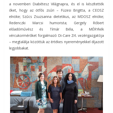
a novemberi Diabétesz Világnapra, és el is készítették
őket, hogy az ötfős zsűri – Füzesi Brigitta, a CEOSZ
elnöke; Szűcs Zsuzsanna dietetikus, az MDOSZ elnöke;
Redenczki Marcsi humorista; Gergely Róbert
előadóművész és Tímár Béla, a MÉRYkék
vércukormérőket forgalmazó Di-Care Zrt. vezérigazgatója
– megtalálja közöttük az értékes nyereményekkel díjazott
legjobbakat.