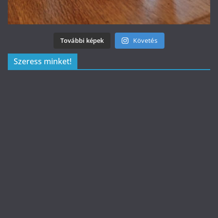
További képek
Követés
Szeress minket!