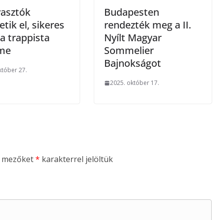
yasztók
Budapesten
tik el, sikeres
rendezték meg a II.
 a trappista
Nyílt Magyar
me
Sommelier
Bajnokságot
któber 27.
2025. október 17.
ő mezőket
*
karakterrel jelöltük