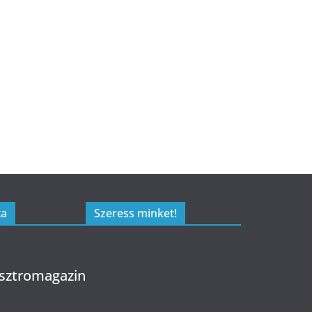
ta
Szeress minket!
sztromagazin