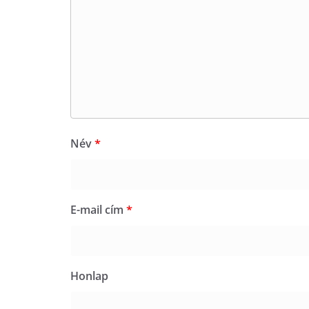
Név
*
E-mail cím
*
Honlap