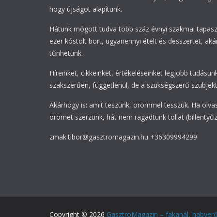
hogy újságot alapítunk.
Hátunk mögött tudva több száz évnyi szakmai tapasz
ezer kóstolt bort, ugyanennyi ételt és desszertet, akár
tűnhetünk.
Híreinket, cikkeinket, értékeléseinket legjobb tudásunk
szakszerűen, függetlenül, de a szükségszerű szubjekti
Akárhogy is: amit teszünk, örömmel tesszük. Ha olva
örömet szerzünk, hát nem ragadtunk tollat (billentyűz
zmak.tibor@gasztromagazin.hu +36309994299
Copyright © 2026
GasztroMagazin – fakanál, habver