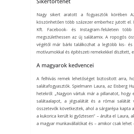
Sikertörténet
Nagy sikert aratott a fogyasztók körében 
köszönhetően több százezer emberhez jutott el. 
Kft. Facebook- és Instagram-felületein tö
megszülethessen az új salátamix. A ropogós öss
végétől már bárki találkozhat a legtöbb kis- é
motívumokkal és építészeti remekekkel díszített, e
A magyarok kedvencei
A felhívás remek lehetőséget biztosított arra, h
salátafogyasztók. Spielmann Laura, az Eisberg H
hetekről: „Nagyon vártuk már a pillanatot, hogy 
salátaalapot, a jégsalátát és a római salátát
összetevők következtek, ahol a sárgarépa kapta a
a kukorica került ki győztesen” – árulta el Laura
a magyar munkavállalókat és – amikor csak lehet 