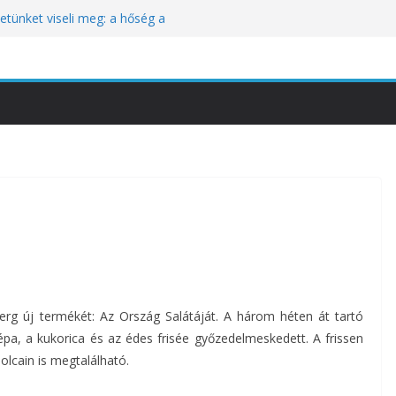
tünket viseli meg: a hőség a
óbára teszi
kozik a Perui Pisco Világnap nemzetközi
an a baj, hanem azzal, ahogyan
nómiai Sajtóesemény
nica: a világ legjobb éttermeinek
etett jubileumi menü
rg új termékét: Az Ország Salátáját. A három héten át tartó
épa, a kukorica és az édes frisée győzedelmeskedett. A frissen
olcain is megtalálható.