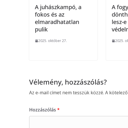
A juhászkampó, a
A fog
fokos és az
dönthe
elmaradhatatlan
lesz-e
pulik
védel
2025. október 27.
2025. o
Vélemény, hozzászólás?
Az e-mail címet nem tesszük közzé.
A kötelez
Hozzászólás
*