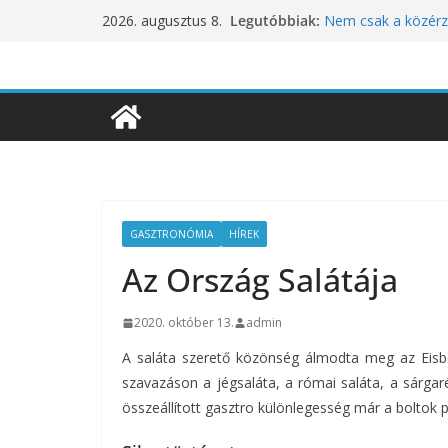
Skip
Legutóbbiak:
Nem csak a közérze
2026. augusztus 8.
to
koncentrációt is pr
Budapest is csatla
content
ünnepléséhez
Nem a koffeinnel v
fogyasztjuk
Déli Part Gasztro
10 éves lett a Bota
inspirációiból szül
GASZTRONÓMIA
HÍREK
Az Ország Salátája
2020. október 13.
admin
A saláta szerető közönség álmodta meg az Eisbe
szavazáson a jégsaláta, a római saláta, a sárgar
összeállított gasztro különlegesség már a boltok p