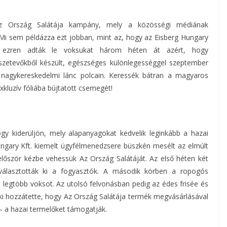
Az Ország Salátája kampány, mely a közösségi médiának
Mi sem példázza ezt jobban, mint az, hogy az Eisberg Hungary
bb ezren adták le voksukat három héten át azért, hogy
zetevőkből készült, egészséges különlegességgel szeptember
s nagykereskedelmi lánc polcain. Keressék bátran a magyaros
xkluzív fóliába bújtatott csemegét!
ogy kiderüljön, mely alapanyagokat kedvelik leginkább a hazai
ungary Kft. kiemelt ügyfélmenedzsere büszkén mesélt az elmúlt
először kézbe vehessük Az Ország Salátáját. Az első héten két
 választották ki a fogyasztók. A második körben a ropogós
 legtöbb voksot. Az utolsó felvonásban pedig az édes frisée és
, aki hozzátette, hogy Az Ország Salátája termék megvásárlásával
– a hazai termelőket támogatják.