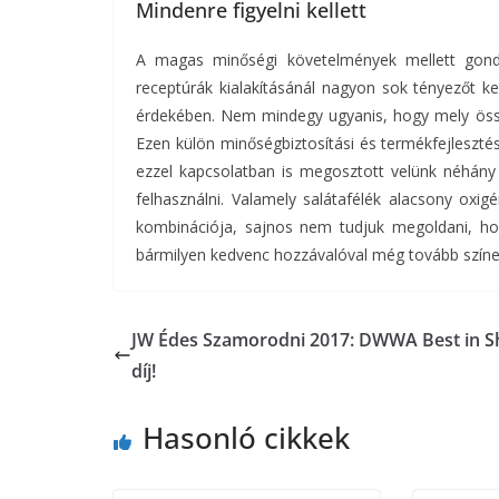
Mindenre figyelni kellett
A magas minőségi követelmények mellett gondos
receptúrák kialakításánál nagyon sok tényezőt k
érdekében. Nem mindegy ugyanis, hogy mely össz
Ezen külön minőségbiztosítási és termékfejleszté
ezzel kapcsolatban is megosztott velünk néhány 
felhasználni. Valamely salátafélék alacsony oxi
kombinációja, sajnos nem tudjuk megoldani, hogy
bármilyen kedvenc hozzávalóval még tovább színesí
JW Édes Szamorodni 2017: DWWA Best in 
díj!
Hasonló cikkek