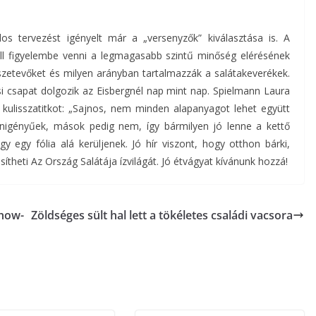
 tervezést igényelt már a „versenyzők” kiválasztása is. A
ell figyelembe venni a legmagasabb szintű minőség elérésének
etevőket és milyen arányban tartalmazzák a salátakeverékek.
si csapat dolgozik az Eisbergnél nap mint nap. Spielmann Laura
kulisszatitkot: „Sajnos, nem minden alapanyagot lehet együtt
génigényűek, mások pedig nem, így bármilyen jó lenne a kettő
 egy fólia alá kerüljenek. Jó hír viszont, hogy otthon bárki,
theti Az Ország Salátája ízvilágát. Jó étvágyat kívánunk hozzá!
Show-
Zöldséges sült hal lett a tökéletes családi vacsora