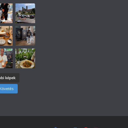
bi képek
Követés