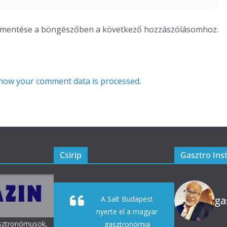
m mentése a böngészőben a következő hozzászólásomhoz.
how your comment data is processed.
Csirip
Gasztro Ins
ga
A Salt Budapest
nyerte el a magyar
asztronómusok,
gasztronómia