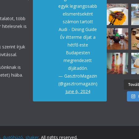
egyik legrangosabb
elismeréseként
talatot, több
számon tartott
 hitelesnek is
Audi - Dining Guide
Év étterme díjat a
hétfő este
 szerint írjuk
Budapesten
vitással.
megrendezett
sóinknak is
díjátadón.
etet) hiába.
— GasztroMagazin
(@gasztromagazin)
Továb
June 6, 2024
ő, dugóhúzó, shaker
. All rights reserved.