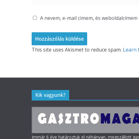
A nevem, e-mail címem, és weboldalcíme
This site uses Akismet to reduce spam.
Learn 
Kik vagyunk?
Immár 6 éve határoztuk el néhányan, megszállott g