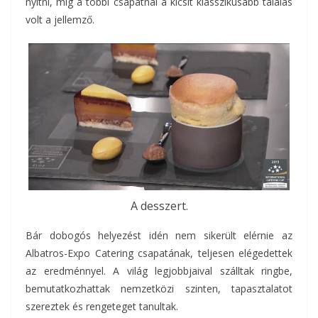
nyitni, míg a többi csapatnál a kicsit klasszikusabb tálalás
volt a jellemző.
A desszert.
Bár dobogós helyezést idén nem sikerült elérnie az
Albatros-Expo Catering csapatának, teljesen elégedettek
az eredménnyel. A világ legjobbjaival szálltak ringbe,
bemutatkozhattak nemzetközi szinten, tapasztalatot
szereztek és rengeteget tanultak.