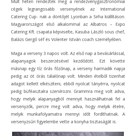
Múlt héten rendezték meg a rendezvénygasztronómiai
cégek legrangosabb versenyének az International
Catering Cup- nak a döntőjét Lyonban a Sirha kiállításon.
Magyarországot első alkalommal az Albatros – Expo
Catering Kft. csapata képviselte, Kasuba László sous chef,
Balázs Gergő séf és Volenter István coach személyében.
Maga a verseny 3 napos volt. Az első nap a bevásárlással,
alapanyagok beszerzésével kezdődött. Ezt követte
másnap egy tíz órás főzőnap, a verseny harmadik napja
pedig az öt órás tálalónap volt. Minden ételből tizenhat
adagot kellett elkészíteni, ebből nyolcat tányérra, nyolcat
pedig büféasztalra szervírozni. Grammra meg volt adva,
hogy melyik alapanyagból mennyit használhatnak fel a
versenyzők, percre meg volt adva, hogy melyik ételre,
melyik munkafolyamatra mennyi időt fordíthatnak. A
versenyzsűri figyelembe vette a konyha tisztaságát is.