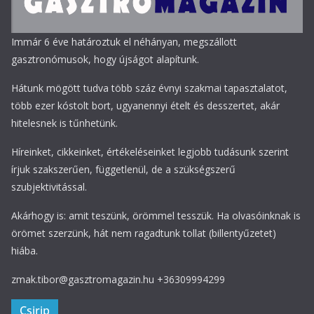
Immár 6 éve határoztuk el néhányan, megszállott
gasztronómusok, hogy újságot alapítunk.
Hátunk mögött tudva több száz évnyi szakmai tapasztalatot,
több ezer kóstolt bort, ugyanennyi ételt és desszertet, akár
hitelesnek is tűnhetünk.
Híreinket, cikkeinket, értékeléseinket legjobb tudásunk szerint
írjuk szakszerűen, függetlenül, de a szükségszerű
szubjektivitással.
Akárhogy is: amit teszünk, örömmel tesszük. Ha olvasóinknak is
örömet szerzünk, hát nem ragadtunk tollat (billentyűzetet)
hiába.
zmak.tibor@gasztromagazin.hu +36309994299
Csirip