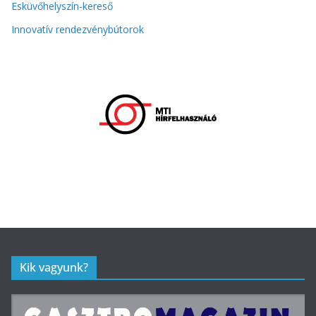
Esküvőhelyszín-kereső
Innovatív rendezvénybútorok
Kik vagyunk?