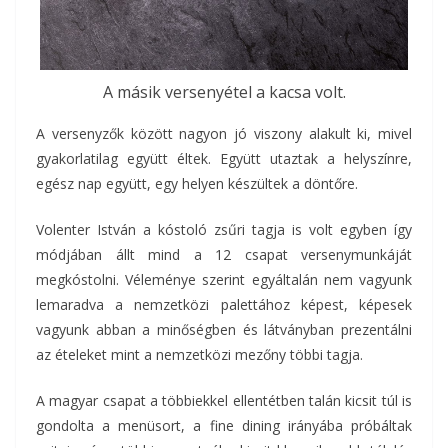
A másik versenyétel a kacsa volt.
A versenyzők között nagyon jó viszony alakult ki, mivel
gyakorlatilag együtt éltek. Együtt utaztak a helyszínre,
egész nap együtt, egy helyen készültek a döntőre.
Volenter István a kóstoló zsűri tagja is volt egyben így
módjában állt mind a 12 csapat versenymunkáját
megkóstolni. Véleménye szerint egyáltalán nem vagyunk
lemaradva a nemzetközi palettához képest, képesek
vagyunk abban a minőségben és látványban prezentálni
az ételeket mint a nemzetközi mezőny többi tagja.
A magyar csapat a többiekkel ellentétben talán kicsit túl is
gondolta a menüsort, a fine dining irányába próbáltak