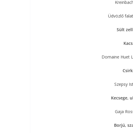
Kreinbac
Üdvözlő falat
Sült zel
Kacs
Domaine Huet L
Csirk
Szepsy Is
Kecsege, u
Gaja Ros
Borjú, sz