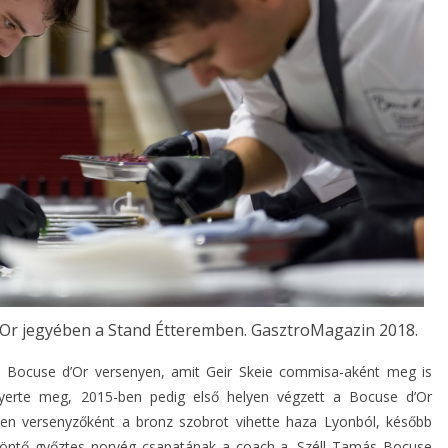
’Or jegyében a Stand Étteremben. GasztroMagazin 2018.
a Bocuse d’Or versenyen, amit Geir Skeie commisa-aként meg is
nyerte meg, 2015-ben pedig első helyen végzett a Bocuse d’Or
en versenyzőként a bronz szobrot vihette haza Lyonból, később
gdöntő győztes norvég csapatának a coach-a. Széll Tamás Bocuse