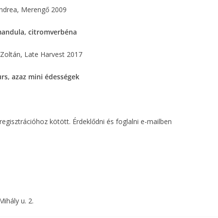
Andrea, Merengő 2009
mandula, citromverbéna
Zoltán, Late Harvest 2017
urs, azaz mini édességek
egisztrációhoz kötött. Érdeklődni és foglalni e-mailben
ihály u. 2.