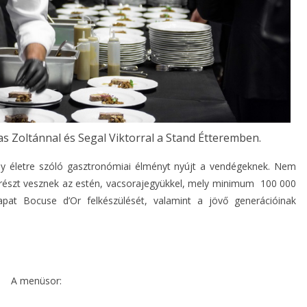
 Zoltánnal és Segal Viktorral a Stand Étteremben.
y életre szóló gasztronómiai élményt nyújt a vendégeknek. Nem
 részt vesznek az estén, vacsorajegyükkel, mely minimum 100 000
apat Bocuse d’Or felkészülését, valamint a jövő generációinak
A menüsor: