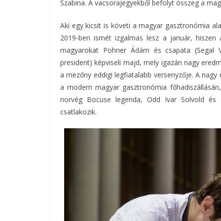
Szabina. A vacsorajegyekből befolyt összeg a mag
Aki egy kicsit is követi a magyar gasztronómia 
2019-ben ismét izgalmas lesz a január, hiszen 
magyarokat Pohner Ádám és csapata (Segal Vi
president) képviseli majd, mely igazán nagy ere
a mezőny eddigi legfiatalabb versenyzője. A nagy 
a modern magyar gasztronómia főhadiszállásán
norvég Bocuse legenda, Odd Ivar Solvold és 
csatlakozik.