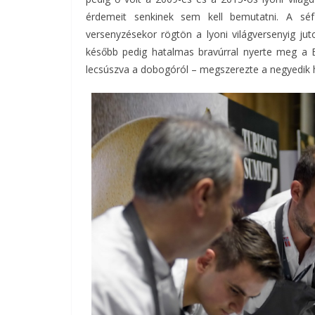
érdemeit senkinek sem kell bemutatni. A séf
versenyzésekor rögtön a lyoni világversenyig jut
később pedig hatalmas bravúrral nyerte meg a 
lecsúszva a dobogóról – megszerezte a negyedik hel