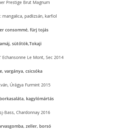
her Prestige Brut Magnum
: mangalica, padlizsán, karfiol
ler consommé, fürj tojás
amáj, sütőtök,Tokaji
’ Echansonne Le Mont, Sec 2014
e, vargánya, csicsóka
tván, Úrágya Furmint 2015
borkasaláta, kagylómártás
sj-Bass, Chardonnay 2016
arvasgomba, zeller, borsó