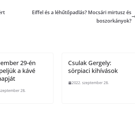
ért
Eiffel és a léhűtőpadlás? Mocsári mirtusz és
boszorkányok?
tember 29-én
Csulak Gergely:
eljük a kávé
sörpiaci kihívások
napját
2022. szeptember 28.
szeptember 28.