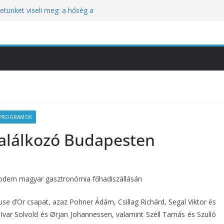
tünket viseli meg: a hőség a
óbára teszi
kozik a Perui Pisco Világnap nemzetközi
an a baj, hanem azzal, ahogyan
nómiai Sajtóesemény
nica: a világ legjobb éttermeinek
etett jubileumi menü
PROGRAMOK
találkozó Budapesten
modern magyar gasztronómia főhadiszállásán
e d’Or csapat, azaz Pohner Ádám, Csillag Richárd, Segal Viktor és
var Solvold és Ørjan Johannessen, valamint Széll Tamás és Szulló