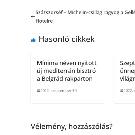
Százszorséf – Michelin-csillag ragyog a Gell
Hotelre
Hasonló cikkek
Mínima néven nyitott
Szep
új mediterrán bisztró
ünnep
a Belgrád rakparton
világ
2022. szeptember 30.
2022. 
Vélemény, hozzászólás?