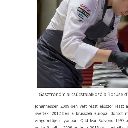
Gasztronómiai csúcstalálkozó a Bocuse d
Johannessen 2009-ben vett részt először részt 
nyertek. 2012-ben a brüsszeli európai döntőt 
világdöntőjén Lyonban. Odd Ivar Solvond 1997-b
pedig ő volt a 2009-es és a 2015-ös lyoni vilá