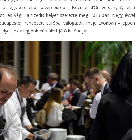
 a legsikeresebb közép-európai Bocuse d’Or versenyző, első
ott, és végül a tizedik helyet szerezte meg 2013-ban. Négy évvel
Budapesten rendezett európai válogatót, majd Lyonban – éppen
yet, és a legjobb hústálért járó különdíjat.