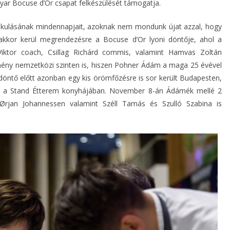
yar Bocuse d’Or csapat felkészülését támogatja.
alakulásának mindennapjait, azoknak nem mondunk újat azzal, hogy
akkor kerül megrendezésre a Bocuse d’Or lyoni döntője, ahol a
ktor coach, Csillag Richárd commis, valamint Hamvas Zoltán
dmény nemzetközi szinten is, hiszen Pohner Ádám a maga 25 évével
döntő előtt azonban egy kis örömfőzésre is sor került Budapesten,
, a Stand Étterem konyhájában. November 8-án Ádámék mellé 2
Ørjan Johannessen valamint Széll Tamás és Szulló Szabina is