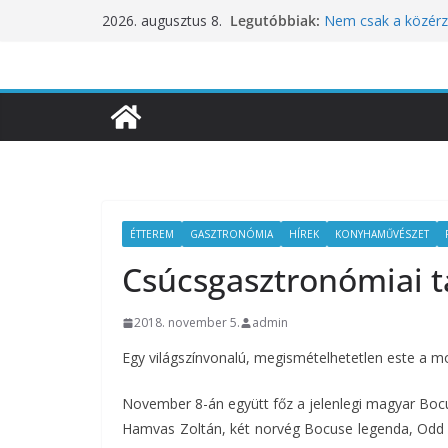
Skip
Legutóbbiak:
Nem csak a közérze
2026. augusztus 8.
to
koncentrációt is pr
Budapest is csatla
content
ünnepléséhez
Nem a koffeinnel v
fogyasztjuk
Déli Part Gasztro
10 éves lett a Bota
inspirációiból szül
ÉTTEREM
GASZTRONÓMIA
HÍREK
KONYHAMŰVÉSZET
Csúcsgasztronómiai 
2018. november 5.
admin
Egy világszínvonalú, megismételhetetlen este a 
November 8-án együtt főz a jelenlegi magyar Bocus
Hamvas Zoltán, két norvég Bocuse legenda, Odd I