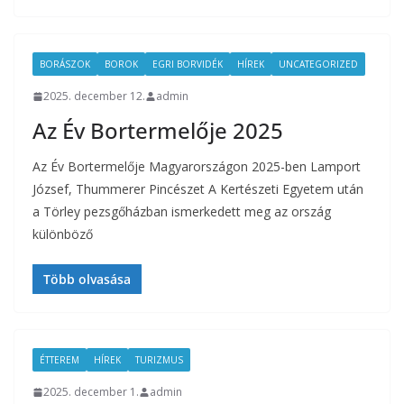
BORÁSZOK
BOROK
EGRI BORVIDÉK
HÍREK
UNCATEGORIZED
2025. december 12.
admin
Az Év Bortermelője 2025
Az Év Bortermelője Magyarországon 2025-ben Lamport
József, Thummerer Pincészet A Kertészeti Egyetem után
a Törley pezsgőházban ismerkedett meg az ország
különböző
Több olvasása
ÉTTEREM
HÍREK
TURIZMUS
2025. december 1.
admin