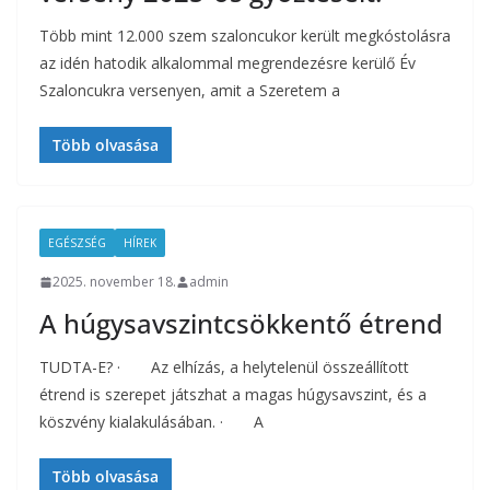
Több mint 12.000 szem szaloncukor került megkóstolásra
az idén hatodik alkalommal megrendezésre kerülő Év
Szaloncukra versenyen, amit a Szeretem a
Több olvasása
EGÉSZSÉG
HÍREK
2025. november 18.
admin
A húgysavszintcsökkentő étrend
TUDTA-E? · Az elhízás, a helytelenül összeállított
étrend is szerepet játszhat a magas húgysavszint, és a
köszvény kialakulásában. · A
Több olvasása