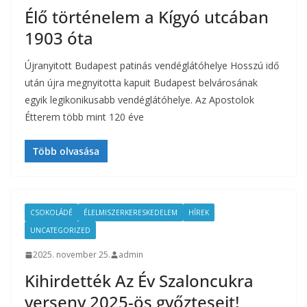
Élő történelem a Kígyó utcában
1903 óta
Újranyitott Budapest patinás vendéglátóhelye Hosszú idő
után újra megnyitotta kapuit Budapest belvárosának
egyik legikonikusabb vendéglátóhelye. Az Apostolok
Étterem több mint 120 éve
Több olvasása
CSOKOLÁDÉ
ÉLELMISZERKERESKEDELEM
HÍREK
UNCATEGORIZED
2025. november 25.
admin
Kihirdették Az Év Szaloncukra
verseny 2025-ös győzteseit!