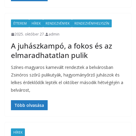
ÉTTEREM
HÍREK
RENDEZVÉNYEK
RENDEZVÉNYHELYSZÍN
2025. október 27.
admin
A juhászkampó, a fokos és az
elmaradhatatlan pulik
Színes-magyaros karnevált rendeztek a belvárosban
Zsinóros szőrű pulikutyák, hagyományőrző juhászok és
lelkes érdeklődők lepték el október második hétvégéjén a
belvárost,
Több olvasása
HÍREK