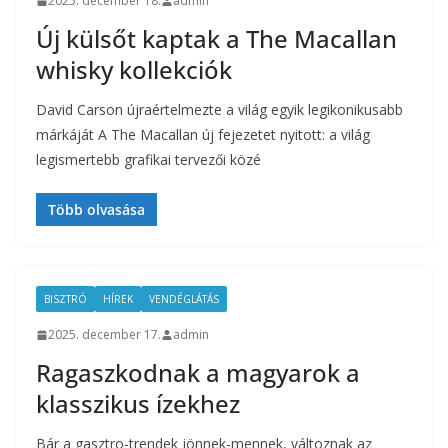
2025. december 18.
admin
Új külsőt kaptak a The Macallan
whisky kollekciók
David Carson újraértelmezte a világ egyik legikonikusabb
márkáját A The Macallan új fejezetet nyitott: a világ
legismertebb grafikai tervezői közé
Több olvasása
BISZTRÓ
HÍREK
VENDÉGLÁTÁS
2025. december 17.
admin
Ragaszkodnak a magyarok a
klasszikus ízekhez
Bár a gasztro-trendek jönnek-mennek, változnak az