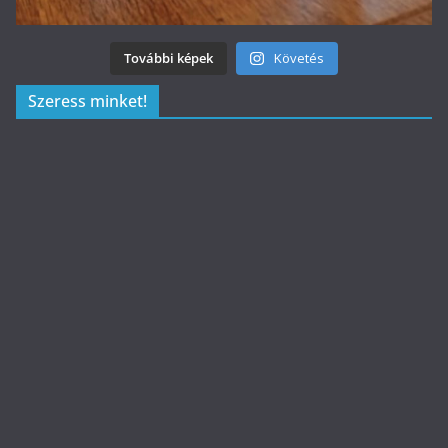
További képek
Követés
Szeress minket!