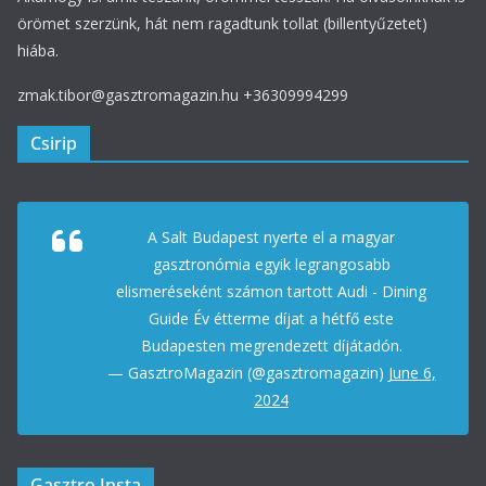
örömet szerzünk, hát nem ragadtunk tollat (billentyűzetet)
hiába.
zmak.tibor@gasztromagazin.hu +36309994299
Csirip
A Salt Budapest nyerte el a magyar
gasztronómia egyik legrangosabb
elismeréseként számon tartott Audi - Dining
Guide Év étterme díjat a hétfő este
Budapesten megrendezett díjátadón.
— GasztroMagazin (@gasztromagazin)
June 6,
2024
Gasztro Insta