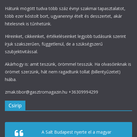
Hátunk mögött tudva több száz évnyi szakmai tapasztalatot,
több ezer kóstolt bort, ugyanennyi ételt és desszertet, akár
hitelesnek is tűnhetünk.
Híreinket, cikkeinket, értékeléseinket legjobb tudásunk szerint
írjuk szakszerűen, függetlenül, de a szükségszerű
szubjektivitással.
Akárhogy is: amit teszünk, örömmel tesszük. Ha olvasóinknak is
örömet szerzünk, hát nem ragadtunk tollat (billentyűzetet)
hiába.
zmak.tibor@gasztromagazin.hu +36309994299
Csirip
A Salt Budapest nyerte el a magyar