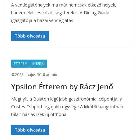
A vendéglátóhelyek ma már nemcsak étkező helyek,
hanem élet- és közösségi terek is A Dining Guide
igazgatója a hazai vendéglátás
Több olvasása
ÉTTEREM
INTERJÚ
2025. május 30.
admin
Ypsilon Étterem by Rácz Jenő
Megnyílt a Balaton legújabb gasztronómiai célpontja, a
Costes Csoport legújabb egysége A kikötői hangulatban
tálalt házias ízek új otthona
Több olvasása