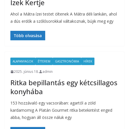
Ízek Kertje
Ahol a Mátra ízei testet öltenek A Mátra déli lankáin, ahol
a dús erdők a szőlősorokkal váltakoznak, bújik meg egy
Több olvasása
ALAPANYAGOK
ÉTTEREM
GASZTRONÓMIA
HÍREK
2025. június 18.
admin
Ritka bepillantás egy kétcsillagos
konyhába
153 hozzávaló egy vacsorában: agartól a zöld
kardamomig A Platán Gourmet ritka betekintést enged
abba, hogyan áll össze náluk egy