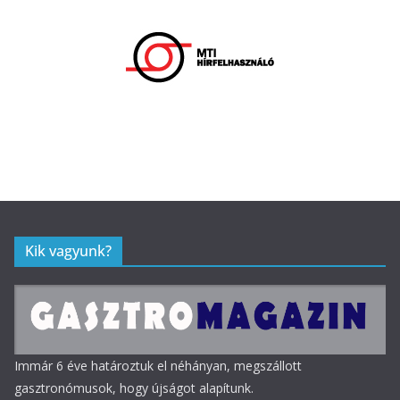
Kik vagyunk?
Immár 6 éve határoztuk el néhányan, megszállott
gasztronómusok, hogy újságot alapítunk.