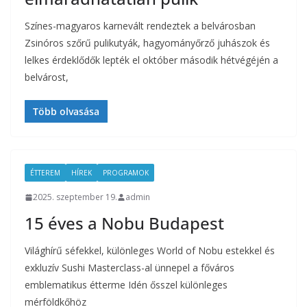
Színes-magyaros karnevált rendeztek a belvárosban
Zsinóros szőrű pulikutyák, hagyományőrző juhászok és
lelkes érdeklődők lepték el október második hétvégéjén a
belvárost,
Több olvasása
ÉTTEREM
HÍREK
PROGRAMOK
2025. szeptember 19.
admin
15 éves a Nobu Budapest
Világhírű séfekkel, különleges World of Nobu estekkel és
exkluzív Sushi Masterclass-al ünnepel a főváros
emblematikus étterme Idén ősszel különleges
mérföldkőhöz