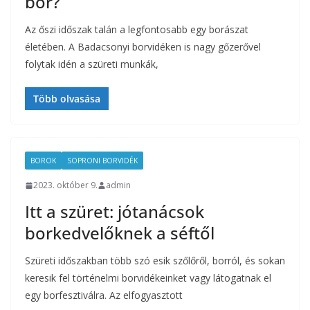
bor?
Az őszi időszak talán a legfontosabb egy borászat
életében. A Badacsonyi borvidéken is nagy gőzerővel
folytak idén a szüreti munkák,
Több olvasása
BOROK
SOPRONI BORVIDÉK
2023. október 9.
admin
Itt a szüret: jótanácsok
borkedvelőknek a séftől
Szüreti időszakban több szó esik szőlőről, borról, és sokan
keresik fel történelmi borvidékeinket vagy látogatnak el
egy borfesztiválra. Az elfogyasztott