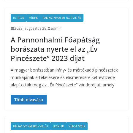
BOROK
HÍREK
PANNONHALMI BORVIDÉK
2023. augusztus 29.
admin
A Pannonhalmi Főapátság
borászata nyerte el az „Év
Pincészete” 2023 díjat
A magyar borászatban irány- és mértékadó pincészetek
munkájának értékelésére és elismerésére két évtizede
alapították meg az „Év Pincészete” vándordíjat, amely
Több olvasása
BADACSONYI BORVIDÉK
BOROK
VERSENYEK