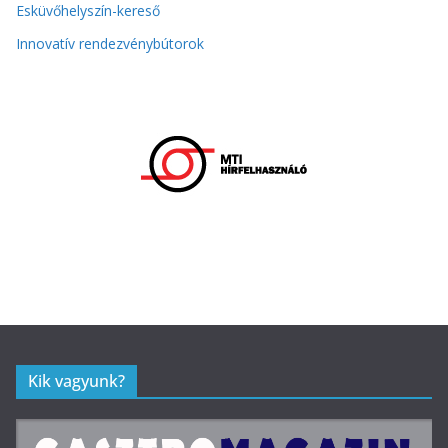
Esküvőhelyszín-kereső
Innovatív rendezvénybútorok
Kik vagyunk?