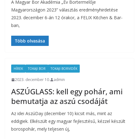
A Magyar Bor Akadémia „Év Bortermelője
Magyarországon 2023” választás eredményhirdetése
2023. december 6-án 12 órakor, a FELIX Kitchen & Bar-
ban,
Több olvasása
HÍREK
TOKAJI BOR
TOKAJI BORVIDÉK
2023. december 10.
admin
ASZÚGLASS: kell egy pohár, ami
bemutatja az aszú csodáját
Az idei AszúDay (december 10) kicsit más, mint az
eddigiek. Elkészült egy magyar fejlesztésű, kézzel készült
borospohár, mely teljesen új,