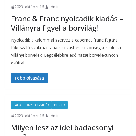
2023. október 16.
admin
Franc & Franc nyolcadik kiadás –
Villányra figyel a borvilág!
Nyolcadik alkalommal szervez a cabernet franc fajtára
fókuszáló szakmai tanácskozást és közönségkóstolót a
Villányi borvidék. Legdélebbre eső hazai borvidékünkön
ezúttal
Több olvasása
BADACSONYI BORVIDÉK
BOROK
2023. október 16.
admin
Milyen lesz az idei badacsonyi