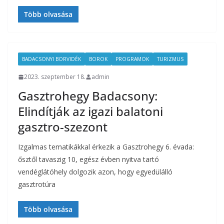
Több olvasása
BADACSONYI BORVIDÉK
BOROK
PROGRAMOK
TURIZMUS
2023. szeptember 18.
admin
Gasztrohegy Badacsony:
Elindítják az igazi balatoni
gasztro-szezont
Izgalmas tematikákkal érkezik a Gasztrohegy 6. évada:
ősztől tavaszig 10, egész évben nyitva tartó
vendéglátóhely dolgozik azon, hogy egyedülálló
gasztrotúra
Több olvasása