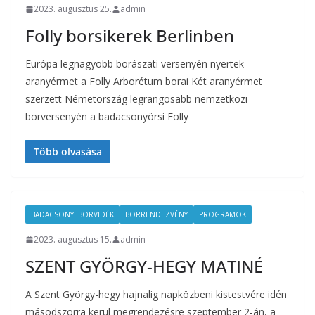
2023. augusztus 25.
admin
Folly borsikerek Berlinben
Európa legnagyobb borászati versenyén nyertek
aranyérmet a Folly Arborétum borai Két aranyérmet
szerzett Németország legrangosabb nemzetközi
borversenyén a badacsonyörsi Folly
Több olvasása
BADACSONYI BORVIDÉK
BORRENDEZVÉNY
PROGRAMOK
2023. augusztus 15.
admin
SZENT GYÖRGY-HEGY MATINÉ
A Szent György-hegy hajnalig napközbeni kistestvére idén
másodszorra kerül megrendezésre szeptember 2-án, a