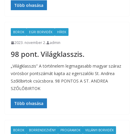
Több olvasása
BOROK
EGRI BORVIDÉK
HÍREK
2023. november 2.
admin
98 pont. Világklasszis.
„Világklasszis” A történelem legmagasabb magyar száraz
vörösbor pontszámát kapta az egerszalóki St. Andrea
Szőlőbirtok csúcsbora. 98 PONTOS A ST. ANDREA
SZŐLŐBIRTOK
Több olvasása
BOROK
BORRENDEZVÉNY
PROGRAMOK
VILLÁNYI BORVIDÉK