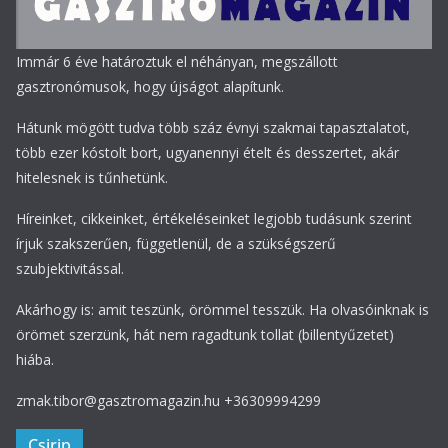
Immár 6 éve határoztuk el néhányan, megszállott
gasztronómusok, hogy újságot alapítunk.
Hátunk mögött tudva több száz évnyi szakmai tapasztalatot,
több ezer kóstolt bort, ugyanennyi ételt és desszertet, akár
hitelesnek is tűnhetünk.
Híreinket, cikkeinket, értékeléseinket legjobb tudásunk szerint
írjuk szakszerűen, függetlenül, de a szükségszerű
szubjektivitással.
Akárhogy is: amit teszünk, örömmel tesszük. Ha olvasóinknak is
örömet szerzünk, hát nem ragadtunk tollat (billentyűzetet)
hiába.
zmak.tibor@gasztromagazin.hu +36309994299
Csirip