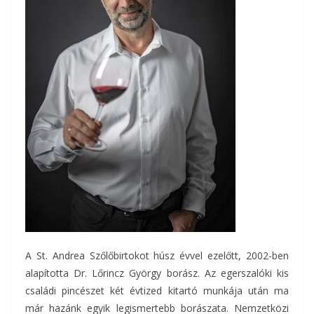
A St. Andrea Szőlőbirtokot húsz évvel ezelőtt, 2002-ben
alapította Dr. Lőrincz György borász. Az egerszalóki kis
családi pincészet két évtized kitartó munkája után ma
már hazánk egyik legismertebb borászata. Nemzetközi