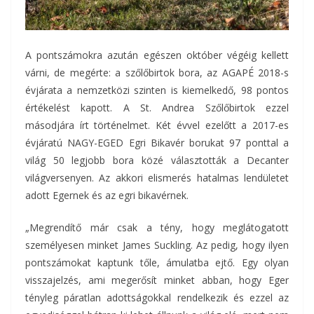
A pontszámokra azután egészen október végéig kellett
várni, de megérte: a szőlőbirtok bora, az AGAPÉ 2018-s
évjárata a nemzetközi szinten is kiemelkedő, 98 pontos
értékelést kapott. A St. Andrea Szőlőbirtok ezzel
másodjára írt történelmet. Két évvel ezelőtt a 2017-es
évjáratú NAGY-EGED Egri Bikavér borukat 97 ponttal a
világ 50 legjobb bora közé választották a Decanter
világversenyen. Az akkori elismerés hatalmas lendületet
adott Egernek és az egri bikavérnek.
„Megrendítő már csak a tény, hogy meglátogatott
személyesen minket James Suckling. Az pedig, hogy ilyen
pontszámokat kaptunk tőle, ámulatba ejtő. Egy olyan
visszajelzés, ami megerősít minket abban, hogy Eger
tényleg páratlan adottságokkal rendelkezik és ezzel az