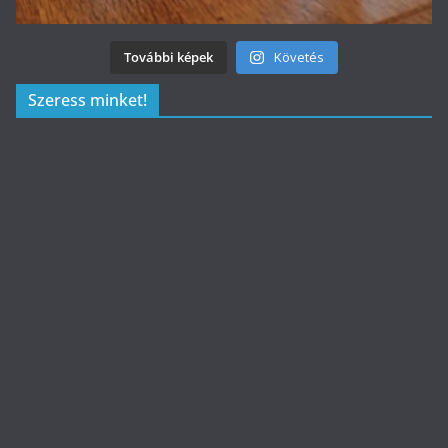
További képek
Követés
Szeress minket!