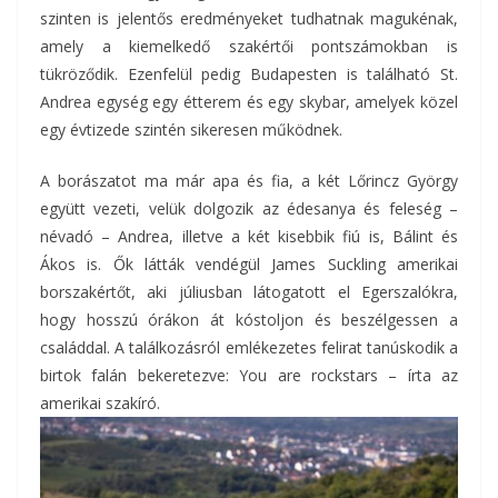
szinten is jelentős eredményeket tudhatnak magukénak,
amely a kiemelkedő szakértői pontszámokban is
tükröződik. Ezenfelül pedig Budapesten is található St.
Andrea egység egy étterem és egy skybar, amelyek közel
egy évtizede szintén sikeresen működnek.
A borászatot ma már apa és fia, a két Lőrincz György
együtt vezeti, velük dolgozik az édesanya és feleség –
névadó – Andrea, illetve a két kisebbik fiú is, Bálint és
Ákos is. Ők látták vendégül James Suckling amerikai
borszakértőt, aki júliusban látogatott el Egerszalókra,
hogy hosszú órákon át kóstoljon és beszélgessen a
családdal. A találkozásról emlékezetes felirat tanúskodik a
birtok falán bekeretezve: You are rockstars – írta az
amerikai szakíró.