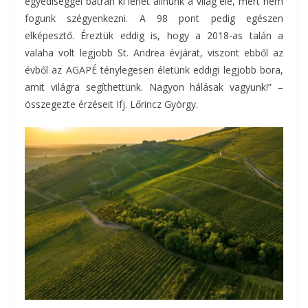
egyediséggel bátran ki lehet állnunk a világ elé, mert nem
fogunk szégyenkezni. A 98 pont pedig egészen
elképesztő. Éreztük eddig is, hogy a 2018-as talán a
valaha volt legjobb St. Andrea évjárat, viszont ebből az
évből az AGAPÉ ténylegesen életünk eddigi legjobb bora,
amit világra segíthettünk. Nagyon hálásak vagyunk!” –
összegezte érzéseit Ifj. Lőrincz György.