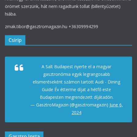
örömet szerzünk, hát nem ragadtunk tollat (billentyűzetet)
hiába.
zmak.tibor@gasztromagazin.hu +36309994299
Csirip
A Salt Budapest nyerte el a magyar
gasztronómia egyik legrangosabb
elismeréseként számon tartott Audi - Dining
Guide Év étterme díjat a hétfő este
Budapesten megrendezett díjátadón.
— GasztroMagazin (@gasztromagazin)
June 6,
2024
Gasztro Insta