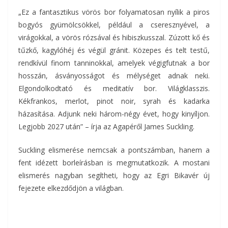
„Ez a fantasztikus vörös bor folyamatosan nyílik a piros
bogyós gyümölcsökkel, például a cseresznyével, a
virágokkal, a vörös rózsával és hibiszkusszal. Zúzott kő és
tűzkő, kagylóhéj és végül gránit. Közepes és telt testű,
rendkívül finom tanninokkal, amelyek végigfutnak a bor
hosszán, ásványosságot és mélységet adnak neki.
Elgondolkodtató és meditatív bor. Világklasszis.
Kékfrankos, merlot, pinot noir, syrah és kadarka
házasítása. Adjunk neki három-négy évet, hogy kinyíljon.
Legjobb 2027 után” – írja az Agapéről James Suckling.
Suckling elismerése nemcsak a pontszámban, hanem a
fent idézett borleírásban is megmutatkozik. A mostani
elismerés nagyban segítheti, hogy az Egri Bikavér új
fejezete elkezdődjön a világban.