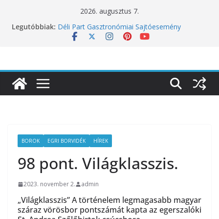
Skip
2026. augusztus 7.
to
Legutóbbiak:
Déli Part Gasztronómiai Sajtóesemény
content
10 éves lett a Botanica: a világ legjobb
éttermeinek inspirációiból született jubileumi
menü
Nem csak a közérzetünket viseli meg: a hőség
a koncentrációt is próbára teszi
Budapest is csatlakozik a Perui Pisco Világnap
nemzetközi ünnepléséhez
Nem a koffeinnel van a baj, hanem azzal,
ahogyan fogyasztjuk
BOROK
EGRI BORVIDÉK
HÍREK
98 pont. Világklasszis.
2023. november 2.
admin
„Világklasszis” A történelem legmagasabb magyar
száraz vörösbor pontszámát kapta az egerszalóki