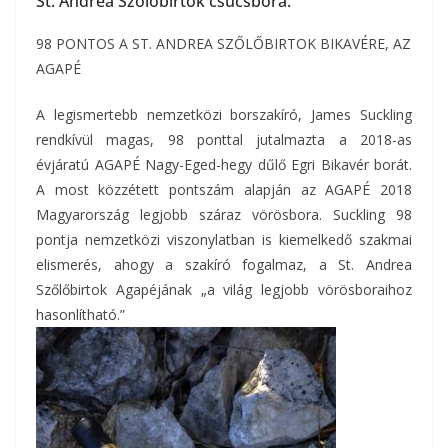
St. Andrea Szőlőbirtok csúcsbora.
98 PONTOS A ST. ANDREA SZŐLŐBIRTOK BIKAVÉRE, AZ
AGAPÉ
A legismertebb nemzetközi borszakíró, James Suckling
rendkívül magas, 98 ponttal jutalmazta a 2018-as
évjáratú AGAPÉ Nagy-Eged-hegy dűlő Egri Bikavér borát.
A most közzétett pontszám alapján az AGAPÉ 2018
Magyarország legjobb száraz vörösbora. Suckling 98
pontja nemzetközi viszonylatban is kiemelkedő szakmai
elismerés, ahogy a szakíró fogalmaz, a St. Andrea
Szőlőbirtok Agapéjának „a világ legjobb vörösboraihoz
hasonlítható.”