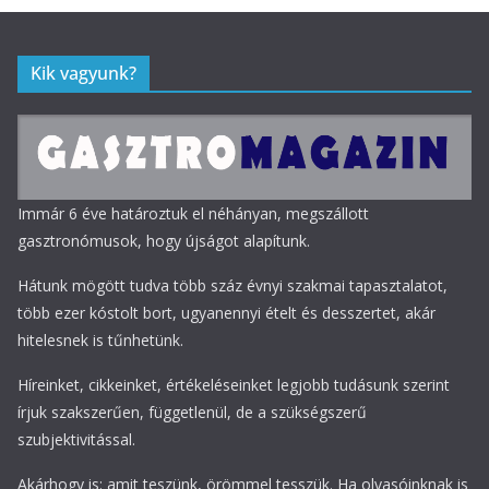
Kik vagyunk?
Immár 6 éve határoztuk el néhányan, megszállott
gasztronómusok, hogy újságot alapítunk.
Hátunk mögött tudva több száz évnyi szakmai tapasztalatot,
több ezer kóstolt bort, ugyanennyi ételt és desszertet, akár
hitelesnek is tűnhetünk.
Híreinket, cikkeinket, értékeléseinket legjobb tudásunk szerint
írjuk szakszerűen, függetlenül, de a szükségszerű
szubjektivitással.
Akárhogy is: amit teszünk, örömmel tesszük. Ha olvasóinknak is