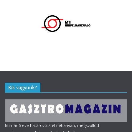
Kik vagyunk?
Immár 6 éve határoztuk el néhányan, megszállott