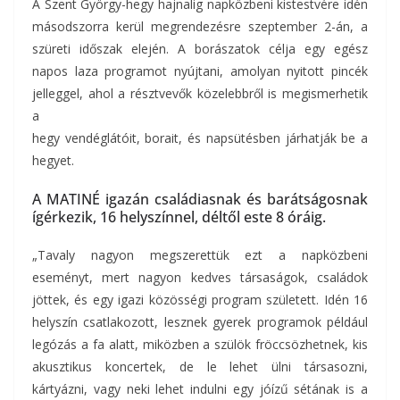
A Szent György-hegy hajnalig napközbeni kistestvére idén
másodszorra kerül megrendezésre szeptember 2-án, a
szüreti időszak elején. A borászatok célja egy egész
napos laza programot nyújtani, amolyan nyitott pincék
jelleggel, ahol a résztvevők közelebbről is megismerhetik
a
hegy vendéglátóit, borait, és napsütésben járhatják be a
hegyet.
A MATINÉ igazán családiasnak és barátságosnak
ígérkezik, 16 helyszínnel, déltől este 8 óráig.
„Tavaly nagyon megszerettük ezt a napközbeni
eseményt, mert nagyon kedves társaságok, családok
jöttek, és egy igazi közösségi program született. Idén 16
helyszín csatlakozott, lesznek gyerek programok például
legózás a fa alatt, miközben a szülök fröccsözhetnek, kis
akusztikus koncertek, de le lehet ülni társasozni,
kártyázni, vagy neki lehet indulni egy jóízű sétának is a