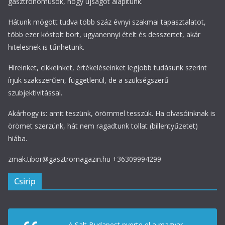
gasztronómusok, hogy újságot alapítunk.
Hátunk mögött tudva több száz évnyi szakmai tapasztalatot,
több ezer kóstolt bort, ugyanennyi ételt és desszertet, akár
hitelesnek is tűnhetünk.
Híreinket, cikkeinket, értékeléseinket legjobb tudásunk szerint
írjuk szakszerűen, függetlenül, de a szükségszerű
szubjektivitással.
Akárhogy is: amit teszünk, örömmel tesszük. Ha olvasóinknak is
örömet szerzünk, hát nem ragadtunk tollat (billentyűzetet)
hiába.
zmak.tibor@gasztromagazin.hu +36309994299
Csirip
A Salt Budapest nyerte el a magyar