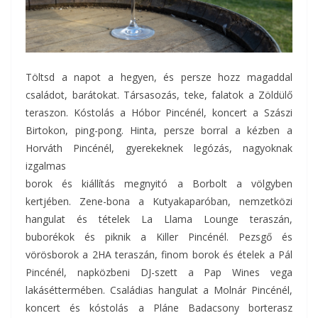
Töltsd a napot a hegyen, és persze hozz magaddal
családot, barátokat. Társasozás, teke, falatok a Zöldülő
teraszon. Kóstolás a Hóbor Pincénél, koncert a Szászi
Birtokon, ping-pong. Hinta, persze borral a kézben a
Horváth Pincénél, gyerekeknek legózás, nagyoknak
izgalmas
borok és kiállítás megnyitó a Borbolt a völgyben
kertjében. Zene-bona a Kutyakaparóban, nemzetközi
hangulat és tételek La Llama Lounge teraszán,
buborékok és piknik a Killer Pincénél. Pezsgő és
vörösborok a 2HA teraszán, finom borok és ételek a Pál
Pincénél, napközbeni DJ-szett a Pap Wines vega
lakáséttermében. Családias hangulat a Molnár Pincénél,
koncert és kóstolás a Pláne Badacsony borterasz