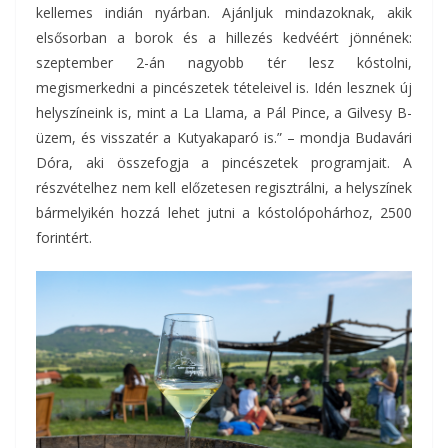
kellemes indián nyárban. Ajánljuk mindazoknak, akik
elsősorban a borok és a hillezés kedvéért jönnének:
szeptember 2-án nagyobb tér lesz kóstolni,
megismerkedni a pincészetek tételeivel is. Idén lesznek új
helyszíneink is, mint a La Llama, a Pál Pince, a Gilvesy B-
üzem, és visszatér a Kutyakaparó is.” – mondja Budavári
Dóra, aki összefogja a pincészetek programjait. A
részvételhez nem kell előzetesen regisztrálni, a helyszínek
bármelyikén hozzá lehet jutni a kóstolópohárhoz, 2500
forintért.