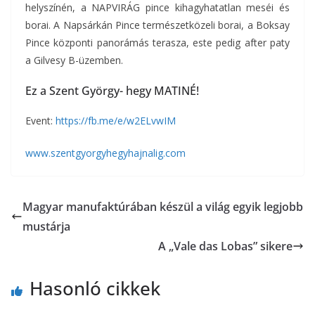
helyszínén, a NAPVIRÁG pince kihagyhatatlan meséi és
borai. A Napsárkán Pince természetközeli borai, a Boksay
Pince központi panorámás terasza, este pedig after paty
a Gilvesy B-üzemben.
Ez a Szent György- hegy MATINÉ!
Event:
https://fb.me/e/w2ELvwIM
www.szentgyorgyhegyhajnalig.com
Magyar manufaktúrában készül a világ egyik legjobb
mustárja
A „Vale das Lobas” sikere
Hasonló cikkek