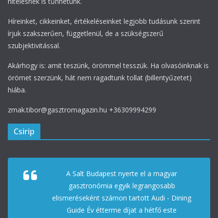
hitelesnek is tűnhetünk.
Híreinket, cikkeinket, értékeléseinket legjobb tudásunk szerint
írjuk szakszerűen, függetlenül, de a szükségszerű
szubjektivitással.
Akárhogy is: amit teszünk, örömmel tesszük. Ha olvasóinknak is
örömet szerzünk, hát nem ragadtunk tollat (billentyűzetet)
hiába.
zmak.tibor@gasztromagazin.hu +36309994299
Csirip
A Salt Budapest nyerte el a magyar
gasztronómia egyik legrangosabb
elismeréseként számon tartott Audi - Dining
Guide Év étterme díjat a hétfő este