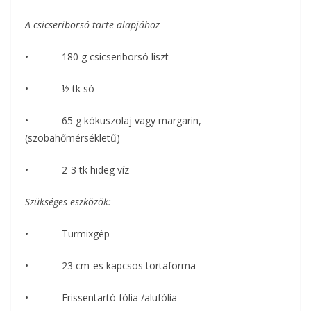
A csicseriborsó tarte alapjához
• 180 g csicseriborsó liszt
• ½ tk só
• 65 g kókuszolaj vagy margarin,
(szobahőmérsékletű)
• 2-3 tk hideg víz
Szükséges eszközök:
• Turmixgép
• 23 cm-es kapcsos tortaforma
• Frissentartó fólia /alufólia