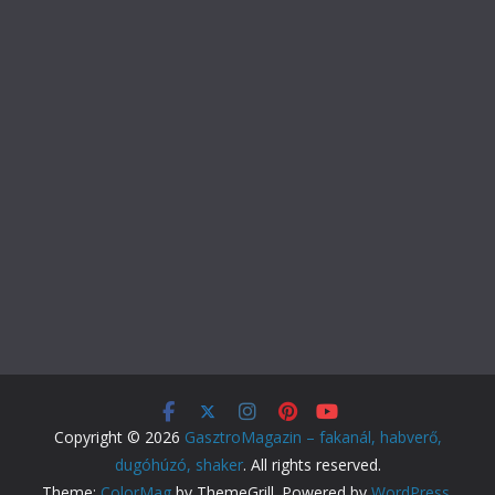
Copyright © 2026
GasztroMagazin – fakanál, habverő,
dugóhúzó, shaker
. All rights reserved.
Theme:
ColorMag
by ThemeGrill. Powered by
WordPress
.