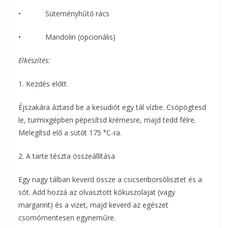
• Süteményhűtő rács
• Mandolin (opcionális)
Elkészítés:
1. Kezdés előtt
Éjszakára áztasd be a kesudiót egy tál vízbe. Csöpögtesd
le, turmixgépben pépesítsd krémesre, majd tedd félre.
Melegítsd elő a sütőt 175 °C-ra.
2. A tarte tészta összeállítása
Egy nagy tálban keverd össze a csicseriborsólisztet és a
sót. Add hozzá az olvasztott kókuszolajat (vagy
margarint) és a vizet, majd keverd az egészet
csomómentesen egyneműre.