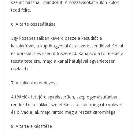
szerint használj mandolint. A hozzávalókat külön-külön
tedd félre.
6. A tarte összeállítása
Egy közepes tálban keverd össze a kesudiót a
kakukkfűvel, a kapribogyóval és a szerecsendióval. Sóval
és borssal ízlés szerint fűszerezd. Kanalazd a tölteléket a
tészta tetejére, majd a kanál hátuljával egyenletesen
oszlasd el.
7. A cukkini elrendezése
A töltelék tetejére spirálszerűen, szép egymásutánban
rendezd el a cukkini szeleteket. Locsold meg citromlével
és olívaolajjal, majd hintsd meg a reszelt citromhéjjal.
8. A tarte elkészítése