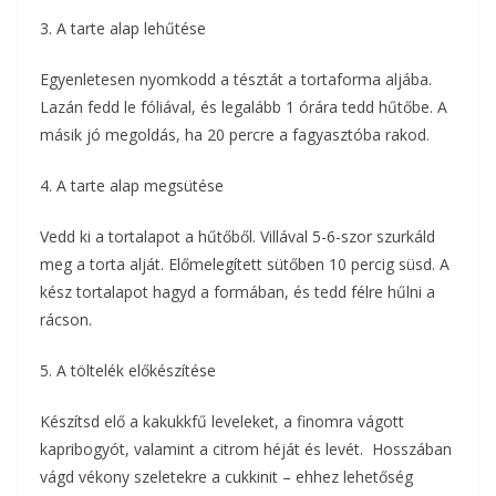
3. A tarte alap lehűtése
Egyenletesen nyomkodd a tésztát a tortaforma aljába.
Lazán fedd le fóliával, és legalább 1 órára tedd hűtőbe. A
másik jó megoldás, ha 20 percre a fagyasztóba rakod.
4. A tarte alap megsütése
Vedd ki a tortalapot a hűtőből. Villával 5-6-szor szurkáld
meg a torta alját. Előmelegített sütőben 10 percig süsd. A
kész tortalapot hagyd a formában, és tedd félre hűlni a
rácson.
5. A töltelék előkészítése
Készítsd elő a kakukkfű leveleket, a finomra vágott
kapribogyót, valamint a citrom héját és levét. Hosszában
vágd vékony szeletekre a cukkinit – ehhez lehetőség