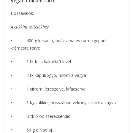
Vegán Cukkini Tarte
Hozzávalók:
A cukkini töltelékhez
• 400 g kesudió, beáztatva és turmixgéppel
krémesre törve
• 1 tk friss kakukkfű levél
• 2 tk kapribogyó, finomra vágva
• 1 citrom, lereszelve, kifacsarva
• 1 kg cukkini, hosszában vékony csíkokra vágva
• ¼ tk őrölt szerecsendió
• 60 g olívaolaj