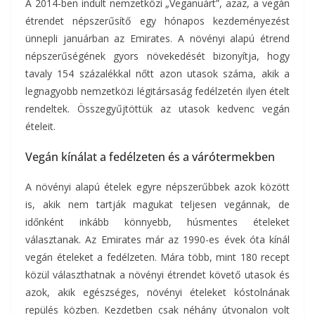
A 2014-ben indult nemzetközi „Veganuárt”, azaz, a vegán
étrendet népszerűsítő egy hónapos kezdeményezést
ünnepli januárban az Emirates. A növényi alapú étrend
népszerűségének gyors növekedését bizonyítja, hogy
tavaly 154 százalékkal nőtt azon utasok száma, akik a
legnagyobb nemzetközi légitársaság fedélzetén ilyen ételt
rendeltek. Összegyűjtöttük az utasok kedvenc vegán
ételeit.
Vegán kínálat a fedélzeten és a várótermekben
A növényi alapú ételek egyre népszerűbbek azok között
is, akik nem tartják magukat teljesen vegánnak, de
időnként inkább könnyebb, húsmentes ételeket
választanak. Az Emirates már az 1990-es évek óta kínál
vegán ételeket a fedélzeten. Mára több, mint 180 recept
közül választhatnak a növényi étrendet követő utasok és
azok, akik egészséges, növényi ételeket kóstolnának
repülés közben. Kezdetben csak néhány útvonalon volt