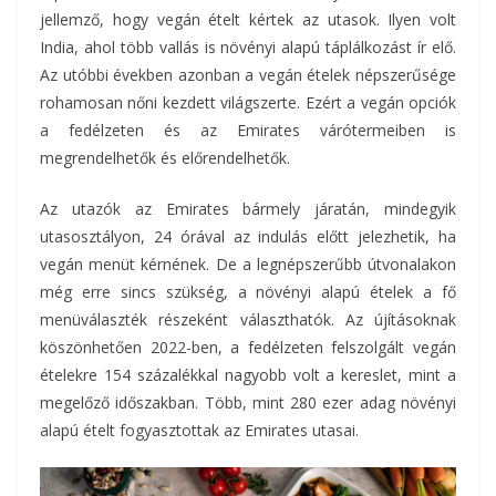
jellemző, hogy vegán ételt kértek az utasok. Ilyen volt
India, ahol több vallás is növényi alapú táplálkozást ír elő.
Az utóbbi években azonban a vegán ételek népszerűsége
rohamosan nőni kezdett világszerte. Ezért a vegán opciók
a fedélzeten és az Emirates várótermeiben is
megrendelhetők és előrendelhetők.
Az utazók az Emirates bármely járatán, mindegyik
utasosztályon, 24 órával az indulás előtt jelezhetik, ha
vegán menüt kérnének. De a legnépszerűbb útvonalakon
még erre sincs szükség, a növényi alapú ételek a fő
menüválaszték részeként választhatók. Az újításoknak
köszönhetően 2022-ben, a fedélzeten felszolgált vegán
ételekre 154 százalékkal nagyobb volt a kereslet, mint a
megelőző időszakban. Több, mint 280 ezer adag növényi
alapú ételt fogyasztottak az Emirates utasai.