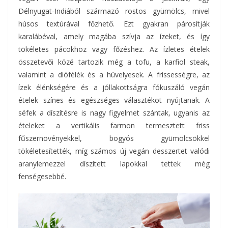
Délnyugat-Indiából származó rostos gyümölcs, mivel
húsos textúrával főzhető. Ezt gyakran párosítják
karalábéval, amely magába szívja az ízeket, és így
tökéletes pácokhoz vagy főzéshez. Az ízletes ételek
összetevői közé tartozik még a tofu, a karfiol steak,
valamint a diófélék és a hüvelyesek. A frissességre, az
ízek élénkségére és a jóllakottságra fókuszáló vegán
ételek színes és egészséges választékot nyújtanak. A
séfek a díszítésre is nagy figyelmet szántak, ugyanis az
ételeket a vertikális farmon termesztett friss
fűszernövényekkel, bogyós gyümölcsökkel
tökéletesítették, míg számos új vegán desszertet valódi
aranylemezzel díszített lapokkal tettek még
fenségesebbé.