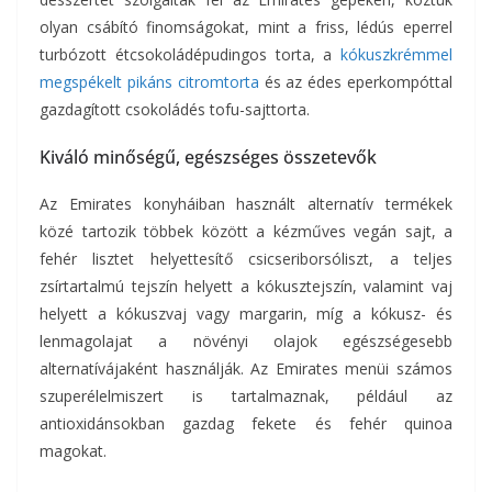
olyan csábító finomságokat, mint a friss, lédús eperrel
turbózott étcsokoládépudingos torta, a
kókuszkrémmel
megspékelt pikáns citromtorta
és az édes eperkompóttal
gazdagított csokoládés tofu-sajttorta.
Kiváló minőségű, egészséges összetevők
Az Emirates konyháiban használt alternatív termékek
közé tartozik többek között a kézműves vegán sajt, a
fehér lisztet helyettesítő csicseriborsóliszt, a teljes
zsírtartalmú tejszín helyett a kókusztejszín, valamint vaj
helyett a kókuszvaj vagy margarin, míg a kókusz- és
lenmagolajat a növényi olajok egészségesebb
alternatívájaként használják. Az Emirates menüi számos
szuperélelmiszert is tartalmaznak, például az
antioxidánsokban gazdag fekete és fehér quinoa
magokat.