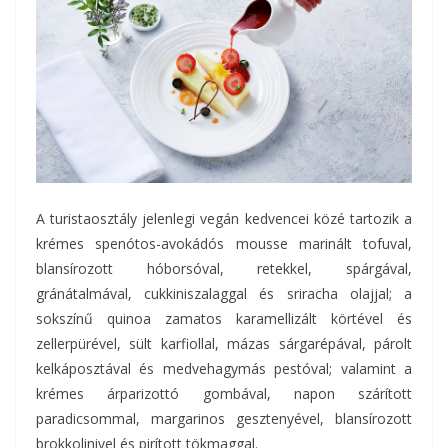
A turistaosztály jelenlegi vegán kedvencei közé tartozik a
krémes spenótos-avokádós mousse marinált tofuval,
blansírozott hóborsóval, retekkel, spárgával,
gránátalmával, cukkiniszalaggal és sriracha olajjal; a
sokszínű quinoa zamatos karamellizált körtével és
zellerpürével, sült karfiollal, mázas sárgarépával, párolt
kelkáposztával és medvehagymás pestóval; valamint a
krémes árparizottó gombával, napon szárított
paradicsommal, margarinos gesztenyével, blansírozott
brokkolinivel és pirított tökmaggal.