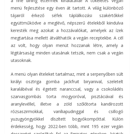
a fine dining éttermek kínálatával! A tökéletes vegán
menü fejlesztése egy éven át tartott. A világ különböző
tájairól érkező séfek táplálkozási szakértőkkel
együttműködve a meglévő, népszerű ételekből kiindulva
keresték meg azokat a hozzávalókat, amelyek az ízek
megtartása mellett átválthatók a vegán receptekbe. A cél
az volt, hogy olyan menüt hozzanak létre, amely a
légitársaság minden utasának tetszik, nem csak a vegán
utasoknak.
A menü olyan ételeket tartalmaz, mint a serpenyőben sült
királyi osztriga gomba jackfruit biryanival, szeletelt
karalábéval és égetett naranccsal, vagy a csokoládés
szarvasgombás torta mogyoróval, pisztáciával és
aranylevéllel, illetve a zöld szőlőtorta kandírozott
rózsaszirmokkal, vaníliapudinggal és csillogó
yuzugyöngyökkel díszített bogyókompóttal. Külön
érdekesség, hogy 2022-ben több, mint 195 ezer vegán
desszertet szolgáltak fel az Emirates gépeken, köztük