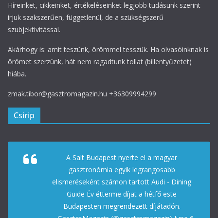
Híreinket, cikkeinket, értékeléseinket legjobb tudásunk szerint
írjuk szakszerűen, függetlenül, de a szükségszerű
szubjektivitással.
Akárhogy is: amit teszünk, örömmel tesszük. Ha olvasóinknak is
örömet szerzünk, hát nem ragadtunk tollat (billentyűzetet)
hiába.
zmak.tibor@gasztromagazin.hu +36309994299
Csirip
A Salt Budapest nyerte el a magyar
gasztronómia egyik legrangosabb
elismeréseként számon tartott Audi - Dining
Guide Év étterme díjat a hétfő este
Budapesten megrendezett díjátadón.