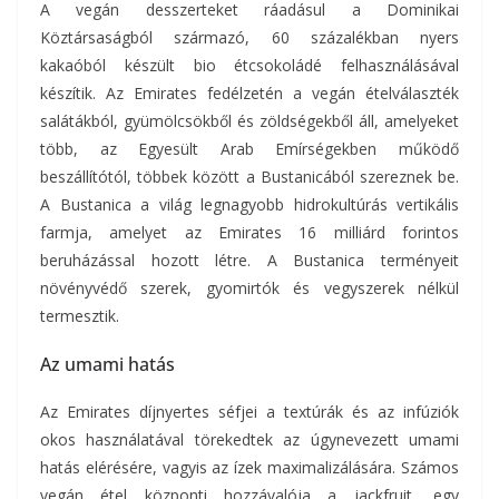
A vegán desszerteket ráadásul a Dominikai
Köztársaságból származó, 60 százalékban nyers
kakaóból készült bio étcsokoládé felhasználásával
készítik. Az Emirates fedélzetén a vegán ételválaszték
salátákból, gyümölcsökből és zöldségekből áll, amelyeket
több, az Egyesült Arab Emírségekben működő
beszállítótól, többek között a Bustanicából szereznek be.
A Bustanica a világ legnagyobb hidrokultúrás vertikális
farmja, amelyet az Emirates 16 milliárd forintos
beruházással hozott létre. A Bustanica terményeit
növényvédő szerek, gyomirtók és vegyszerek nélkül
termesztik.
Az umami hatás
Az Emirates díjnyertes séfjei a textúrák és az infúziók
okos használatával törekedtek az úgynevezett umami
hatás elérésére, vagyis az ízek maximalizálására. Számos
vegán étel központi hozzávalója a jackfruit, egy