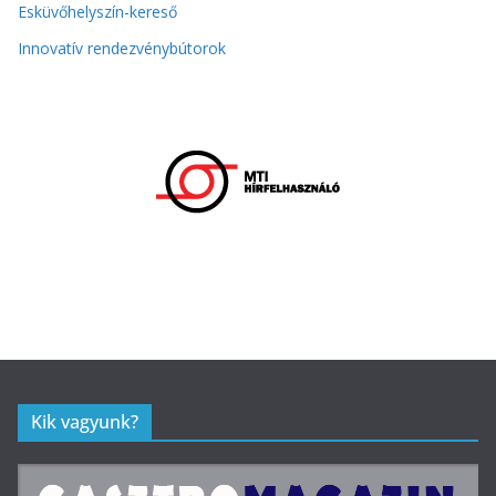
Esküvőhelyszín-kereső
Innovatív rendezvénybútorok
Kik vagyunk?