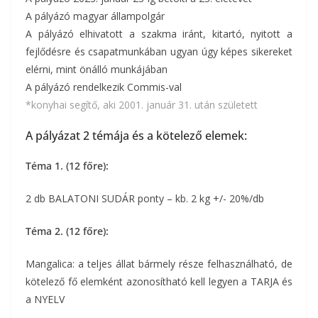
A pályázó magyar állampolgár
A pályázó elhivatott a szakma iránt, kitartó, nyitott a
fejlődésre és csapatmunkában ugyan úgy képes sikereket
elérni, mint önálló munkájában
A pályázó rendelkezik Commis-val
*konyhai segítő, aki 2001. január 31. után született
A pályázat 2 témája és a kötelező elemek:
Téma 1. (12 főre):
2 db BALATONI SUDÁR ponty – kb. 2 kg +/- 20%/db
Téma 2. (12 főre):
Mangalica: a teljes állat bármely része felhasználható, de
kötelező fő elemként azonosítható kell legyen a TARJA és
a NYELV