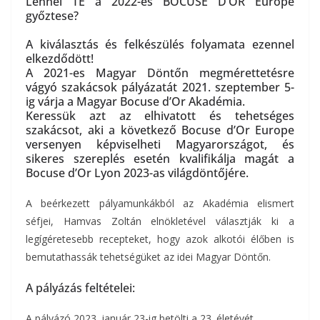
Lennél TE a 2022-es BOCUSE D’OR Europe
győztese?
A kiválasztás és felkészülés folyamata ezennel
elkezdődött!
A 2021-es Magyar Döntőn megmérettetésre
vágyó szakácsok pályázatát 2021. szeptember 5-
ig várja a Magyar Bocuse d’Or Akadémia.
Keressük azt az elhivatott és tehetséges
szakácsot, aki a következő Bocuse d’Or Europe
versenyen képviselheti Magyarországot, és
sikeres szereplés esetén kvalifikálja magát a
Bocuse d’Or Lyon 2023-as világdöntőjére.
A beérkezett pályamunkákból az Akadémia elismert
séfjei, Hamvas Zoltán elnökletével választják ki a
legígéretesebb recepteket, hogy azok alkotói élőben is
bemutathassák tehetségüket az idei Magyar Döntőn.
A pályázás feltételei:
A pályázó 2023. január 23-ig betölti a 23. életévét