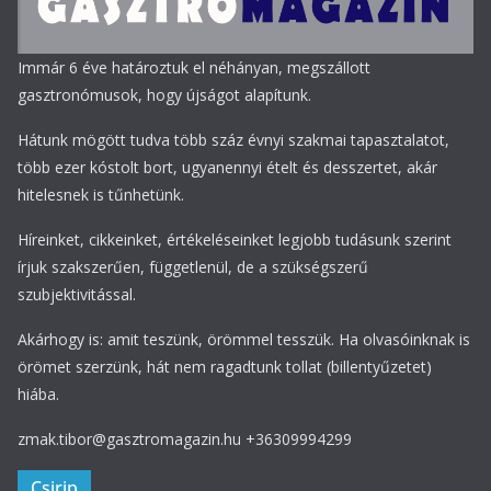
Immár 6 éve határoztuk el néhányan, megszállott
gasztronómusok, hogy újságot alapítunk.
Hátunk mögött tudva több száz évnyi szakmai tapasztalatot,
több ezer kóstolt bort, ugyanennyi ételt és desszertet, akár
hitelesnek is tűnhetünk.
Híreinket, cikkeinket, értékeléseinket legjobb tudásunk szerint
írjuk szakszerűen, függetlenül, de a szükségszerű
szubjektivitással.
Akárhogy is: amit teszünk, örömmel tesszük. Ha olvasóinknak is
örömet szerzünk, hát nem ragadtunk tollat (billentyűzetet)
hiába.
zmak.tibor@gasztromagazin.hu +36309994299
Csirip