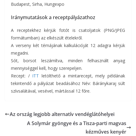
Budapest, Sirha, Hungexpo
Iránymutatások a receptpályázathoz
A receptekhez kérjük fotót is csatoljatok (PNG/JPEG
formátumban) az elkészült ételekről.
A verseny két témájának kalkulációját 12 adagra kérjük
megadni.
Sót, borsot leszámítva, minden felhasznált anyag
mennyiséggel kell, hogy szerepeljen.
Recept: /
ITT
letölthető a mintarecept, mely példának
tekintendő a pályázat beadásához Név: Báránykaraj sült
szívsalátával, vesével, mártással 12 főre.
Az ország legjobb alternatív vendéglátóhelyei
A Solymár gyöngye és a Tisza-parti magvas
kézműves kenyér