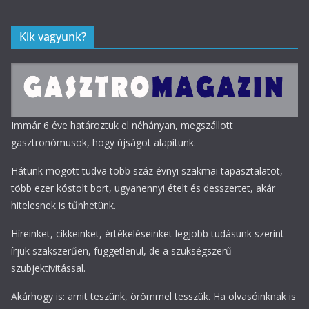
Kik vagyunk?
Immár 6 éve határoztuk el néhányan, megszállott
gasztronómusok, hogy újságot alapítunk.
Hátunk mögött tudva több száz évnyi szakmai tapasztalatot,
több ezer kóstolt bort, ugyanennyi ételt és desszertet, akár
hitelesnek is tűnhetünk.
Híreinket, cikkeinket, értékeléseinket legjobb tudásunk szerint
írjuk szakszerűen, függetlenül, de a szükségszerű
szubjektivitással.
Akárhogy is: amit teszünk, örömmel tesszük. Ha olvasóinknak is