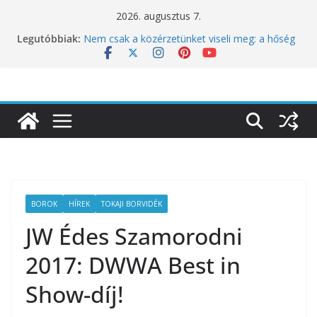
Skip
2026. augusztus 7.
to
10 éves lett a Botanica: a világ legjobb
Legutóbbiak:
content
éttermeinek inspirációiból született jubileumi
menü
Nem csak a közérzetünket viseli meg: a hőség
a koncentrációt is próbára teszi
Budapest is csatlakozik a Perui Pisco Világnap
nemzetközi ünnepléséhez
Nem a koffeinnel van a baj, hanem azzal,
ahogyan fogyasztjuk
Déli Part Gasztronómiai Sajtóesemény
BOROK
HÍREK
TOKAJI BORVIDÉK
JW Édes Szamorodni
2017: DWWA Best in
Show-díj!