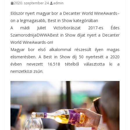
2020. szeptember 24.
admin
Először nyert magyar bor a Decanter World WineAwards–
on a legmagasabb, Best in Show kategóriában
A mádi Juliet Victorborászat 2017-es Édes
SzamorodnijaDWWABest in Show díjat nyert a Decanter
World WineAwards-on!
Magyar bor első alkalommal részesült ilyen magas
elismerésben. A Best in Show díj 50 nyertesét a 2020
évben nevezett 16.518 tételből választotta ki a
nemzetközi zsűri.