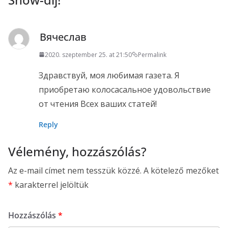
Вячеслав
2020. szeptember 25. at 21:50
Permalink
Здравствуй, моя любимая газета. Я
приобретаю колосасальное удовольствие
от чтения Всех ваших статей!
Reply
Vélemény, hozzászólás?
Az e-mail címet nem tesszük közzé.
A kötelező mezőket
*
karakterrel jelöltük
Hozzászólás
*