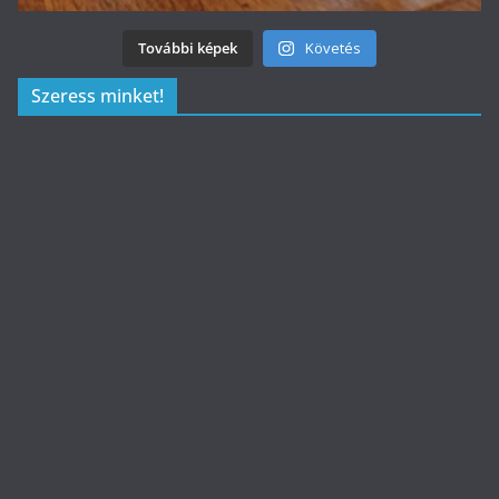
További képek
Követés
Szeress minket!