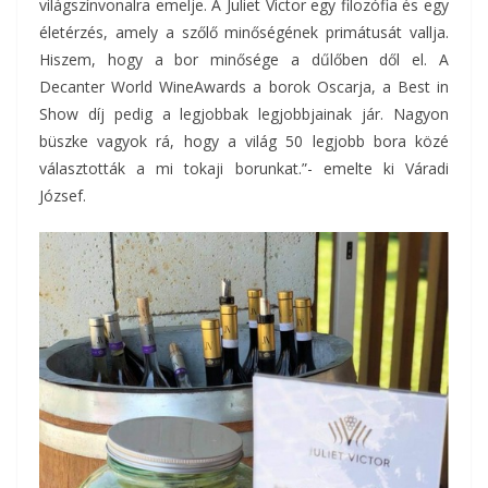
világszínvonalra emelje. A Juliet Victor egy filozófia és egy
életérzés, amely a szőlő minőségének primátusát vallja.
Hiszem, hogy a bor minősége a dűlőben dől el. A
Decanter World WineAwards a borok Oscarja, a Best in
Show díj pedig a legjobbak legjobbjainak jár. Nagyon
büszke vagyok rá, hogy a világ 50 legjobb bora közé
választották a mi tokaji borunkat.”- emelte ki Váradi
József.