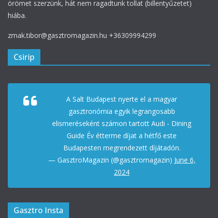
örömet szerzünk, hát nem ragadtunk tollat (billentyűzetet)
hiába.
zmak.tibor@gasztromagazin.hu +36309994299
Csirip
A Salt Budapest nyerte el a magyar
gasztronómia egyik legrangosabb
elismeréseként számon tartott Audi - Dining
Guide Év étterme díjat a hétfő este
Budapesten megrendezett díjátadón.
— GasztroMagazin (@gasztromagazin)
June 6,
2024
Gasztro Insta