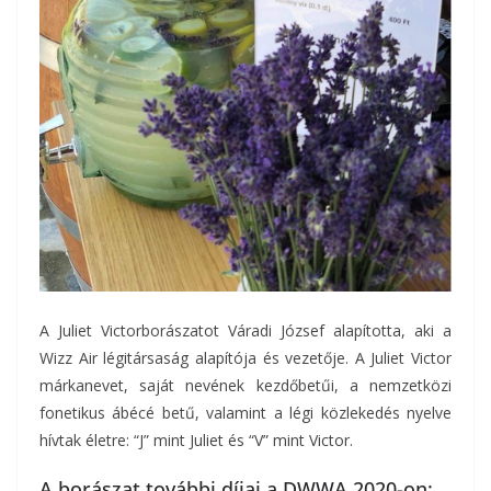
A Juliet Victorborászatot Váradi József alapította, aki a
Wizz Air légitársaság alapítója és vezetője. A Juliet Victor
márkanevet, saját nevének kezdőbetűi, a nemzetközi
fonetikus ábécé betű, valamint a légi közlekedés nyelve
hívtak életre: “J” mint Juliet és “V” mint Victor.
A borászat további díjai a DWWA 2020-on: