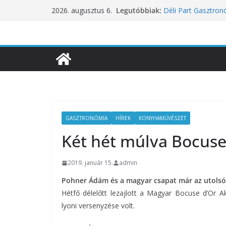
Skip
Nem a koffeinnel v
Legutóbbiak:
2026. augusztus 6.
to
fogyasztjuk
Déli Part Gasztro
content
10 éves lett a Bota
inspirációiból szül
Nem csak a közérze
koncentrációt is pr
Budapest is csatla
ünnepléséhez
GASZTRONÓMIA
HÍREK
KONYHAMŰVÉSZET
Két hét múlva Bocuse
2019. január 15.
admin
Pohner Ádám és a magyar csapat már az utolsó 
Hétfő délelőtt lezajlott a Magyar Bocuse d’Or 
lyoni versenyzése volt.