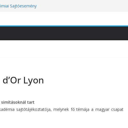
an a baj, hanem azzal, ahogyan
nómiai Sajtóesemény
nica: a világ legjobb éttermeinek
etett jubileumi menü
tünket viseli meg: a hőség a
óbára teszi
kozik a Perui Pisco Világnap nemzetközi
 d’Or Lyon
simításoknál tart
Akadémia sajtótájékoztatója, melynek fő témája a magyar csapat