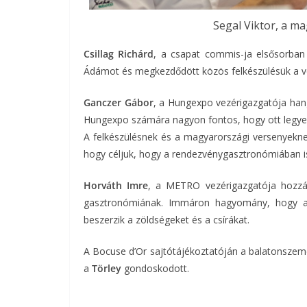
Segal Viktor, a ma
Csillag Richárd
, a csapat commis-ja elsősorban 
Ádámot és megkezdődött közös felkészülésük a v
Ganczer Gábor
, a Hungexpo vezérigazgatója han
Hungexpo számára nagyon fontos, hogy ott legyen
A felkészülésnek és a magyarországi versenyeknek
hogy céljuk, hogy a rendezvénygasztronómiában i
Horváth Imre
, a METRO vezérigazgatója hozzá
gasztronómiának. Immáron hagyomány, hogy a 
beszerzik a zöldségeket és a csírákat.
A Bocuse d’Or sajtótájékoztatóján a balatonsze
a
Törley
gondoskodott.