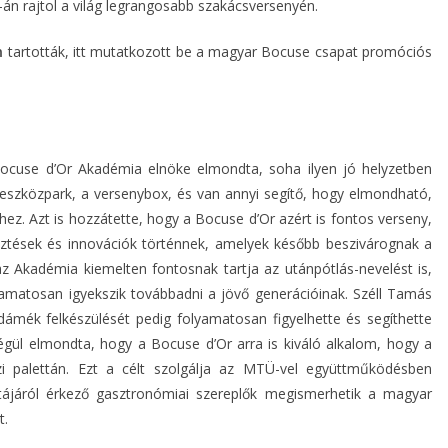
n rajtol a világ legrangosabb szakácsversenyén.
n
tartották, itt mutatkozott be a magyar Bocuse csapat promóciós
ocuse d’Or Akadémia elnöke elmondta, soha ilyen jó helyzetben
eszközpark, a versenybox, és van annyi segítő, hogy elmondható,
ez. Azt is hozzátette, hogy a Bocuse d’Or azért is fontos verseny,
esztések és innovációk történnek, amelyek később beszivárognak a
 Akadémia kiemelten fontosnak tartja az utánpótlás-nevelést is,
yamatosan igyekszik továbbadni a jövő generációinak. Széll Tamás
dámék felkészülését pedig folyamatosan figyelhette és segíthette
gül elmondta, hogy a Bocuse d’Or arra is kiváló alkalom, hogy a
alettán. Ezt a célt szolgálja az MTÜ-vel együttműködésben
tájáról érkező gasztronómiai szereplők megismerhetik a magyar
t.