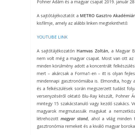
Pohner Ádám és a magyar csapat 2019. január 28-á
A sajtótájékoztatót a
METRO Gasztro Akadémiá
kisfilmje, amely az alábbi linken megtekinthető:
YOUTUBE LINK
A sajtótájékozatón
Hamvas Zoltán
, a Magyar B
nem volt még a magyar csapat. Most van ott az 
minden körülmény adott a koncentrált felkészülésh
mert – akárcsak a Forma1-en – itt is olyan fejl
mindennapi gasztronómiába is. Elmondta, hogy az
és a felkészülések során megszerzett tudást fol
versenyzéséről oktató Blu-Ray készült, Pohner Á
mintegy 15 szakácstanuló vagy kezdő szakács. Vé
magyarok megmutassák magukat a nemzetközi p
létrehozott
magyar stand
, ahol a világ minden 
gasztronómia remekeit és a kiváló magyar boroka