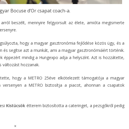
gyar Bocuse d’Or csapat coach-a.
arról beszélt, mennyire felgyorsult az élete, amióta megismerte
ersenyre.
gsúlyozta, hogy a magyar gasztronómia fejlődése közös ügy, és a
 és segítse azt a munkát, ami a magyar gasztronómiáért történik.
 éppezért mindig a Hungexpo adja a helyszínt. Azt is hozzátette,
s változást hozzanak.
tette, hogy a METRO 25éve elkötelezett támogatója a magyar
versenyen a METRO biztosítja a piacot, ahonnan a csapatok
mesi
Kistücsök
étterem biztosította a cateringet, a pezsgőkről pedig
×