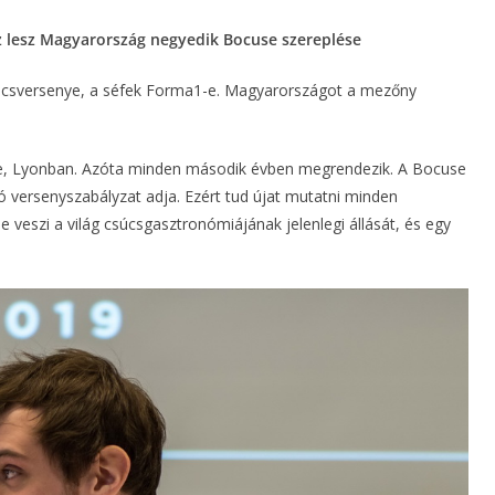
Ez lesz Magyarország negyedik Bocuse szereplése
kácsversenye, a séfek Forma1-e. Magyarországot a mezőny
ve, Lyonban. Azóta minden második évben megrendezik. A Bocuse
ó versenyszabályzat adja. Ezért tud újat mutatni minden
 veszi a világ csúcsgasztronómiájának jelenlegi állását, és egy