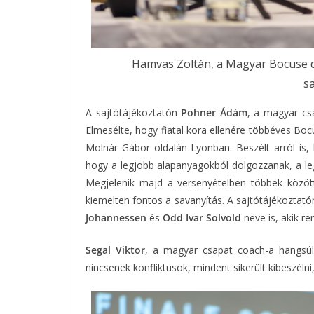
Hamvas Zoltán, a Magyar Bocuse d’
s
A sajtótájékoztatón
Pohner Ádám
, a magyar cs
Elmesélte, hogy fiatal kora ellenére többéves Boc
Molnár Gábor oldalán Lyonban. Beszélt arról is,
hogy a legjobb alapanyagokból dolgozzanak, a le
Megjelenik majd a versenyételben többek között 
kiemelten fontos a savanyítás. A sajtótájékozta
Johannessen
és
Odd Ivar Solvold
neve is, akik re
Segal Viktor
, a magyar csapat coach-a hangsú
nincsenek konfliktusok, mindent sikerült kibeszéln