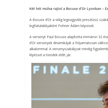
Két hét múlva rajtol a Bocuse d’Or Lyonban – 
A Bocuse d’Or a világ legnagyobb presztízsű sza
legfiatalabbjaként Pohner Ádám képviseli.
A versenyt Paul Bocuse alapította immáron 32 é
d’Or versenyek dinamikáját a folyamatosan változ
alkalommal. A versenyszabályzat mindig figyelembe
lépéssel a trendek előtt jár.