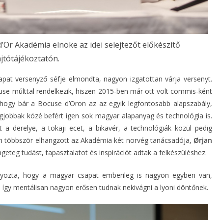
Or Akadémia elnöke az idei selejtezőt előkészítő
ajtótájékoztatón.
apat versenyző séfje elmondta, nagyon izgatottan várja versenyt.
use múlttal rendelkezik, hiszen 2015-ben már ott volt commis-ként
 hogy bár a Bocuse d’Oron az az egyik legfontosabb alapszabály,
gjobbak közé befért igen sok magyar alapanyag és technológia is.
a derelye, a tokaji ecet, a bikavér, a technológiák közül pedig
tón többször elhangzott az Akadémia két norvég tanácsadója,
Ørjan
ngeteg tudást, tapasztalatot és inspirációt adtak a felkészüléshez.
lyozta, hogy a magyar csapat emberileg is nagyon egyben van,
i, így mentálisan nagyon erősen tudnak nekivágni a lyoni döntőnek.