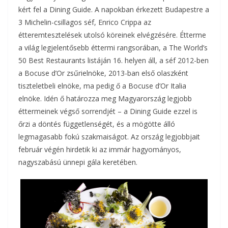
kért fel a Dining Guide. A napokban érkezett Budapestre a
3 Michelin-csillagos séf, Enrico Crippa az
étteremtesztelések utolsó köreinek elvégzésére. Étterme
a világ legjelentősebb éttermi rangsorában, a The World’s
50 Best Restaurants listáján 16. helyen áll, a séf 2012-ben
a Bocuse d’Or zsűrielnöke, 2013-ban első olaszként
tiszteletbeli elnöke, ma pedig ő a Bocuse d’Or Italia
elnöke. Idén ő határozza meg Magyarország legjobb
éttermeinek végső sorrendjét – a Dining Guide ezzel is
őrzi a döntés függetlenségét, és a mögötte álló
legmagasabb fokú szakmaiságot. Az ország legjobbjait
február végén hirdetik ki az immár hagyományos,
nagyszabású ünnepi gála keretében.