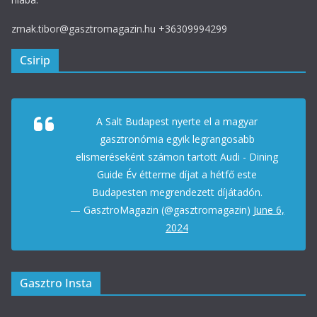
zmak.tibor@gasztromagazin.hu +36309994299
Csirip
A Salt Budapest nyerte el a magyar
gasztronómia egyik legrangosabb
elismeréseként számon tartott Audi - Dining
Guide Év étterme díjat a hétfő este
Budapesten megrendezett díjátadón.
— GasztroMagazin (@gasztromagazin)
June 6,
2024
Gasztro Insta