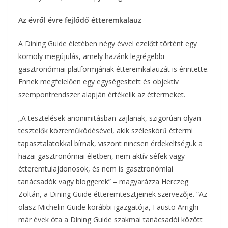
Az évről évre fejlődő étteremkalauz
A Dining Guide életében négy évvel ezelőtt történt egy
komoly megújulás, amely hazánk legrégebbi
gasztronómiai platformjának étteremkalauzát is érintette.
Ennek megfelelően egy egységesített és objektív
szempontrendszer alapján értékelik az éttermeket.
„A tesztelések anonimitásban zajlanak, szigorúan olyan
tesztelők közreműködésével, akik széleskörű éttermi
tapasztalatokkal bírnak, viszont nincsen érdekeltségük a
hazai gasztronómiai életben, nem aktív séfek vagy
étteremtulajdonosok, és nem is gasztronómiai
tanácsadók vagy bloggerek” – magyarázza Herczeg
Zoltán, a Dining Guide étteremtesztjeinek szervezője. “Az
olasz Michelin Guide korábbi igazgatója, Fausto Arrighi
már évek óta a Dining Guide szakmai tanácsadói között