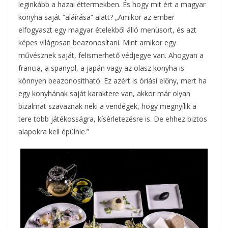
leginkább a hazai éttermekben. És hogy mit ért a magyar
konyha saját “aláírása” alatt? „Amikor az ember
elfogyaszt egy magyar ételekből álló menüsort, és azt
képes világosan beazonosítani. Mint amikor egy
művésznek saját, felismerhető védjegye van. Ahogyan a
francia, a spanyol, a japán vagy az olasz konyha is
könnyen beazonosítható. Ez azért is óriási előny, mert ha
egy konyhának saját karaktere van, akkor már olyan
bizalmat szavaznak neki a vendégek, hogy megnyílik a
tere több játékosságra, kísérletezésre is. De ehhez biztos
alapokra kell épülnie.”