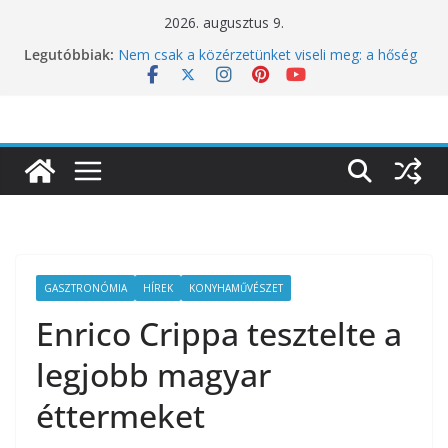
Skip
2026. augusztus 9.
10 éves lett a Botanica: a világ legjobb
to
Legutóbbiak:
éttermeinek inspirációiból született jubileumi
content
menü
Nem csak a közérzetünket viseli meg: a hőség
a koncentrációt is próbára teszi
Budapest is csatlakozik a Perui Pisco Világnap
nemzetközi ünnepléséhez
Nem a koffeinnel van a baj, hanem azzal,
ahogyan fogyasztjuk
Déli Part Gasztronómiai Sajtóesemény
GASZTRONÓMIA
HÍREK
KONYHAMŰVÉSZET
Enrico Crippa tesztelte a
legjobb magyar
éttermeket