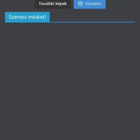
További képek
Követés
Szeress minket!