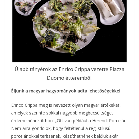
Újabb tányérok az Enrico Crippa vezette Piazza
Duomo étteremből.
Éljünk a magyar hagyományok adta lehetőségekkel!
Enrico Crippa meg is nevezett olyan magyar értékeket,
amelyek szerinte sokkal nagyobb megbecsültséget
érdemelnének itthon: „Ott van például a Herendi Porcelán.
Nem arra gondolok, hogy feltétlenül a régi stílusú
porcelánokkal terítsenek, készíthetnének belőlük akár