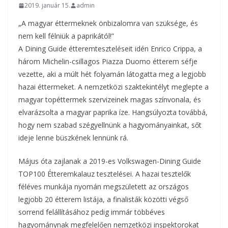
2019. január 15.
admin
„A magyar éttermeknek önbizalomra van szüksége, és
nem kell félniük a paprikától!”
A Dining Guide étteremteszteléseit idén Enrico Crippa, a
három Michelin-csillagos Piazza Duomo étterem séfje
vezette, aki a múlt hét folyamán látogatta meg a legjobb
hazai éttermeket. A nemzetközi szaktekintélyt meglepte a
magyar topéttermek szervizeinek magas színvonala, és
elvarázsolta a magyar paprika íze. Hangsúlyozta továbbá,
hogy nem szabad szégyellnünk a hagyományainkat, sőt
ideje lenne büszkének lennünk rá.
Május óta zajlanak a 2019-es Volkswagen-Dining Guide
TOP100 Étteremkalauz tesztelései. A hazai tesztelők
féléves munkája nyomán megszületett az országos
legjobb 20 étterem listája, a finalisták közötti végső
sorrend felállításához pedig immár többéves
hagyománynak megfelelően nemzetközi inspektorokat