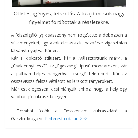
Ötletes, igényes, tetszetős. A tulajdonosok nagy
figyelmet fordítottak a részletekre.
A felszolgáló (?) kisasszony nem rögzítette a dobozban a
süteményeket, így azok elcsúsztak, hazaérve vigasztalan
látványt nyújtva. Kár érte.
Kár a kioktató stílusért, kár a „Választottunk már?”, a
„Csak ennyi lesz?”, az „Egészség” típusú mondatokért, kár
a pultban teljes hangerővel csörgő telefonért. Kár az
összevissza felszalvétázott és lerakott tányérokért.
Már csak egészen kicsi hiányzik ahhoz, hogy a hely egy
valóban jó cukrászda legyen.
További fotók a Desszertem cukrászdáról a
GasztroMagazin
Pinterest oldalán >>>