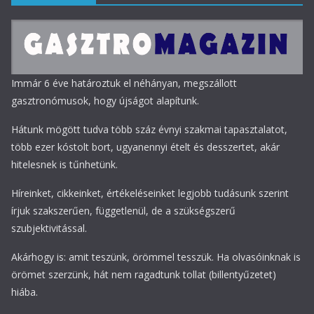
Immár 6 éve határoztuk el néhányan, megszállott
gasztronómusok, hogy újságot alapítunk.
Hátunk mögött tudva több száz évnyi szakmai tapasztalatot,
több ezer kóstolt bort, ugyanennyi ételt és desszertet, akár
hitelesnek is tűnhetünk.
Híreinket, cikkeinket, értékeléseinket legjobb tudásunk szerint
írjuk szakszerűen, függetlenül, de a szükségszerű
szubjektivitással.
Akárhogy is: amit teszünk, örömmel tesszük. Ha olvasóinknak is
örömet szerzünk, hát nem ragadtunk tollat (billentyűzetet)
hiába.