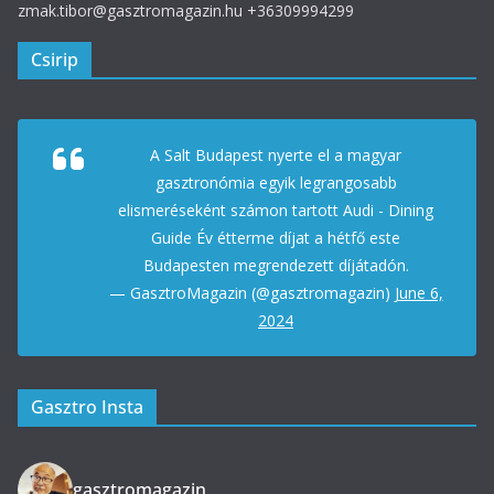
zmak.tibor@gasztromagazin.hu +36309994299
Csirip
A Salt Budapest nyerte el a magyar
gasztronómia egyik legrangosabb
elismeréseként számon tartott Audi - Dining
Guide Év étterme díjat a hétfő este
Budapesten megrendezett díjátadón.
— GasztroMagazin (@gasztromagazin)
June 6,
2024
Gasztro Insta
gasztromagazin