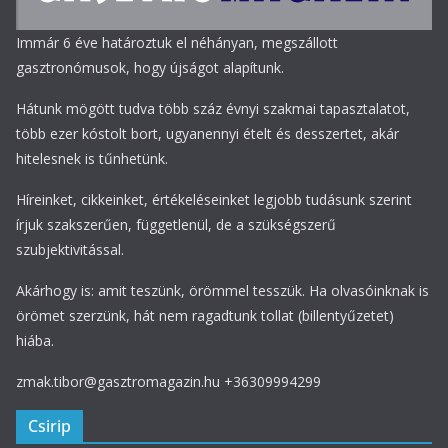
Immár 6 éve határoztuk el néhányan, megszállott
gasztronómusok, hogy újságot alapítunk.
Hátunk mögött tudva több száz évnyi szakmai tapasztalatot,
több ezer kóstolt bort, ugyanennyi ételt és desszertet, akár
hitelesnek is tűnhetünk.
Híreinket, cikkeinket, értékeléseinket legjobb tudásunk szerint
írjuk szakszerűen, függetlenül, de a szükségszerű
szubjektivitással.
Akárhogy is: amit teszünk, örömmel tesszük. Ha olvasóinknak is
örömet szerzünk, hát nem ragadtunk tollat (billentyűzetet)
hiába.
zmak.tibor@gasztromagazin.hu +36309994299
Csirip