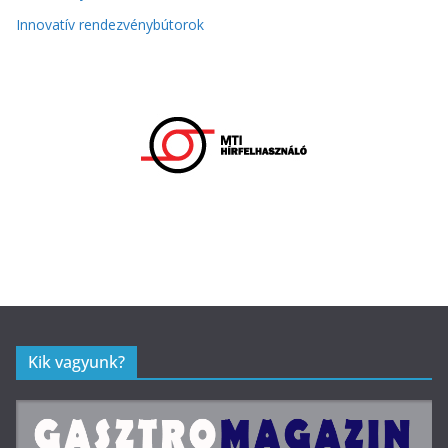
Innovatív rendezvénybútorok
Kik vagyunk?