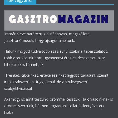
Kik vagyunk?
Immár 6 éve határoztuk el néhányan, megszállott
gasztronómusok, hogy újságot alapítunk.
Hátunk mögött tudva több száz évnyi szakmai tapasztalatot,
több ezer kóstolt bort, ugyanennyi ételt és desszertet, akár
hitelesnek is tűnhetünk.
Híreinket, cikkeinket, értékeléseinket legjobb tudásunk szerint
írjuk szakszerűen, függetlenül, de a szükségszerű
szubjektivitással.
Akárhogy is: amit teszünk, örömmel tesszük. Ha olvasóinknak is
örömet szerzünk, hát nem ragadtunk tollat (billentyűzetet)
hiába.