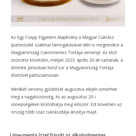
Az Egy Csepp Figyelem Alapítvány a Magyar Cukrász
Ipartestület szakmai támogatásával idén is megrendezi a
Magyarország Cukormentes Tortája versenyt. Az első
zsűrizést követően, melyet 2023. április 20-án tartanak, a
döntőre júniusban kerül sor a Magyarország Tortája
döntővel párhuzamosan.
Mindkét verseny győztesét augusztus elején ismerheti
meg a nagyközönség, és az augusztus 20-i
ünnepségeken kóstolhatja meg először. Ezt követően az
ország több száz cukrászdája árusítja majd.
Lime-menta ízzel frissíti az alkoholmentes