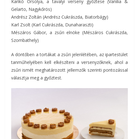
Karikó Orsolya, a tavalyi verseny győztese (Vanília &
Gelarto, Nagykőrös)
Andrész Zoltán (Andrész Cukrászda, Biatorbágy)
Karl Zsolt (Karl Cukrászda, Dunaharaszti)
Mészáros Gábor, a zsűri elnöke (Mészáros Cukrászda,
Szombathely)
A döntőben a tortákat a zsűri jelenlétében, az ipartestület
tanműhelyében kell elkészíteni a versenyzőknek, ahol a
zsűri ismét meghatározott jellemzők szerinti pontozással
választja meg a győztest.