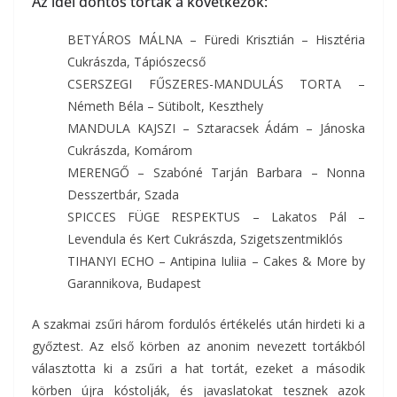
Az idei döntős torták a következők:
BETYÁROS MÁLNA – Füredi Krisztián – Hisztéria
Cukrászda, Tápiószecső
CSERSZEGI FŰSZERES-MANDULÁS TORTA –
Németh Béla – Sütibolt, Keszthely
MANDULA KAJSZI – Sztaracsek Ádám – Jánoska
Cukrászda, Komárom
MERENGŐ – Szabóné Tarján Barbara – Nonna
Desszertbár, Szada
SPICCES FÜGE RESPEKTUS – Lakatos Pál –
Levendula és Kert Cukrászda, Szigetszentmiklós
TIHANYI ECHO – Antipina Iuliia – Cakes & More by
Garannikova, Budapest
A szakmai zsűri három fordulós értékelés után hirdeti ki a
győztest. Az első körben az anonim nevezett tortákból
választotta ki a zsűri a hat tortát, ezeket a második
körben újra kóstolják, és javaslatokat tesznek azok