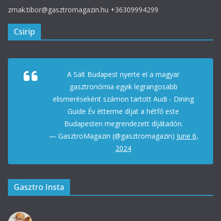
zmak.tibor@gasztromagazin.hu +36309994299
Csirip
A Salt Budapest nyerte el a magyar
gasztronómia egyik legrangosabb
elismeréseként számon tartott Audi - Dining
Guide Év étterme díjat a hétfő este
Budapesten megrendezett díjátadón.
— GasztroMagazin (@gasztromagazin)
June 6,
2024
Gasztro Insta