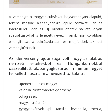
A versenyre a magyar cukrászat hagyományain alapuló,
főként magyar alapanyagokra épülő tortákat vár az
Ipartestület. Idén az új, kreatív ötletek mellett, olyan
specialitásokkal is lehetett nevezni, amik már korábban
bizonyítottak a cukrászdákban és megfeleltek az idei
versenykiírásnak.
Az idei verseny újdonsága volt, hogy az alábbi,
nemzeti értékekből és Hungarikumokból
összeállított alapanyagkosárból minimum egyet
fel kellett használni a nevezett tortáknál:
újfehértói fürtös meggy,
kalocsai fűszerpaprika-őrlemény,
tokaji aszú,
magyar akácméz,
gyógynövények (pl. kamilla, levendula, menta,